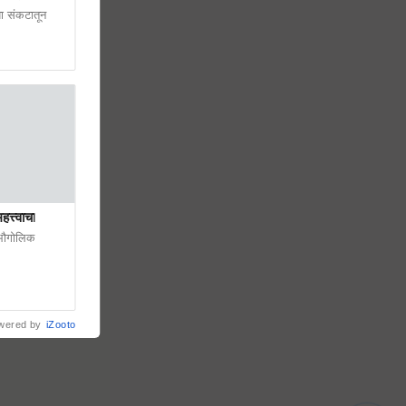
या संकटातून
त्त्वाचा
 भौगोलिक
wered by
iZooto