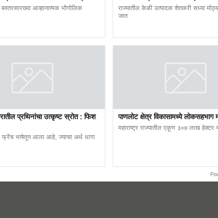
व्यापाऱ्यांच्या दबावाचा फटका!
बस्तरसारख्या आव्हानात्मक भौगोलिक
राज्यातील केळी उत्पादक शेतकरी सध्या मोठ्
जात
Heavy rain
यात आला आहे. पुणे, ठाणे, पालघर, सातारा, रत्नागिरी, रायगड,
ळधार पावसाचा अंदाज आहे. तर मुंबईमध्ये यलो अलर्ट देण्यात
्यता आहे.
तील प्रथिनांचा उत्कृष्ट स्रोत : फिश
पाणलोट क्षेत्र विकासामध्ये लोकसहभाग मह
महाराष्ट्र राज्यातील एकूण ३०७ लाख हेक्टर
 फ्रेंच भाषेतून आला आहे, ज्याचा अर्थ धागा
Po