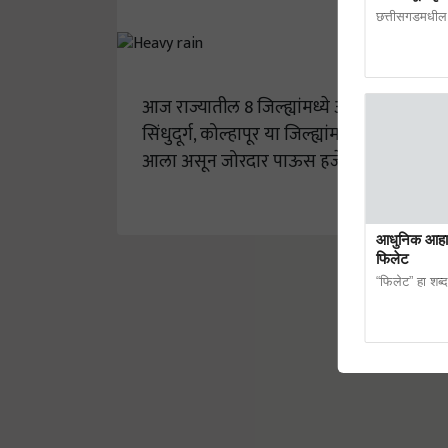
छत्तीसगडमधील 
आज राज्यातील 8 जिल्ह्यांमध्ये ऑरेंज अलर्ट देण्
सिंधुदूर्ग, कोल्हापूर या जिल्ह्यांमध्ये आज मुस
आला असून जोरदार पाऊस हजेरी लावण्याची शक
आधुनिक आहारा
फिलेट
“फिलेट” हा शब्द