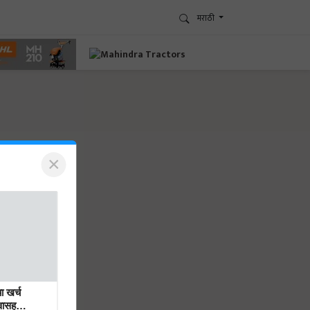
मराठी
×
 खर्च
ावासह