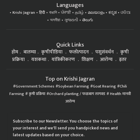
Languages
Krishi Jagran
हिंदी
বাঙালি
ਪੰਜਾਬੀ
தமிழ்
മലയാളം
ಕನ್ನಡ
ଓଡିଆ
অসমীয়া
ગુજરાતી
తెలుగు
Quick Links
होम
बातम्या
कृषीपीडिया
फलोत्पादन
पशुसंवर्धन
कृषी
प्रक्रिया
यशकथा
यांत्रिकीकरण
शिक्षण
आरोग्य
इतर
Top on Krishi Jagran
Government Schemes
Soybean Farming
Goat Rearing
Chili
Farming
कृषी प्रक्रिया
Orchard planting / फळबाग लागवड
Health मानवी
आरोग्य
Subscribe to our Newsletter. You choose the topics of
your interest and we'll send you handpicked news and
latest updates based on your choice.