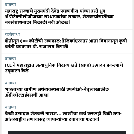
बातम्या
महाराष्ट्र राज्याचे मुख्यमंत्री देवेंद्र फडणवीस यांच्या हस्ते ध्रुव
ॲग्रीटेक्नॉलॉजीजच्या संस्थापकांचा सत्कार, शेतकऱ्यांसाठीच्या
नवसंशोधनाला मिळाली नवी ओळख!
यशोगाथा
शेतीतून १०० कोटींची उलाढाल: हेलिकॉप्टरनंतर आता विमानातून कृषी
क्रांती घडवणार डॉ. राजाराम त्रिपाठी
बातम्या
ICL ने महाराष्ट्रात अत्याधुनिक विद्राव्य खते (NPK) उत्पादन प्रकल्पाचे
उद्घाटन केले
बातम्या
भारताच्या ग्रामीण अर्थव्यवस्थेसाठी एफपीओ-नेतृत्वाखालील
अ‍ॅग्रीव्होल्टाईक्सची आशा
बातम्या
केळी उत्पादक शेतकरी नाराज… लाखोंचा खर्च करूनही विक्री ठप्प-
आंतरराष्ट्रीय तणावासह व्यापाऱ्यांच्या दबावाचा फटका!