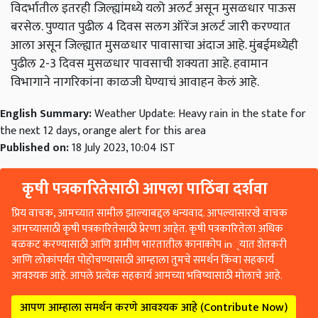
विदर्भातील इतरही जिल्ह्यांमध्ये यलो अलर्ट असून मुसळधार पाऊस
बरसेल. पुण्यात पुढील 4 दिवस सलग ऑरेंज अलर्ट जारी करण्यात
आला असून जिल्ह्यात मुसळधार पावासाचा अंदाज आहे. मुंबईमध्येही
पुढील 2-3 दिवस मुसळधार पावसाची शक्यता आहे. हवामान
विभागाने नागरिकांना काळजी घेण्याचं आवाहन केलं आहे.
English Summary:
Weather Update: Heavy rain in the state for
the next 12 days, orange alert for this area
Published on:
18 July 2023, 10:04 IST
कृषी पत्रकारितेसाठी आपला पाठिंबा दर्शवा
प्रिय वाचक, आमच्यात सामील झाल्याबद्दल धन्यवाद. आपल्यासारखे वाचक
आमच्यासाठी कृषी पत्रकारितेसाठी प्रेरणा आहेत. कृषी पत्रकारितेला अधिक
बळकट करण्यासाठी आणि ग्रामीण भारतातील कानाकोप in्यात शेतकरी
आणि लोकांपर्यंत पोहोचण्यासाठी आम्हाला तुमचे समर्थन किंवा सहकार्य
आवश्यक आहे. आपले प्रत्येक सहकार्य आमच्या भविष्यासाठी मोलाचे आहे.
आपण आम्हाला समर्थन करणे आवश्यक आहे (Contribute Now)