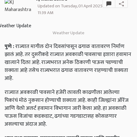
Updated on Tuesday, 01 April 2025
11:39 AM
Weather Update
पुणे
:
राज्यात
मागील
दोन
दिवसांपासून
ढगाळ
वातावरण
निर्माण
झालं
आहे
.
तर
दुसरीकडे
राज्यात
अवकाळी
पावसाचा
इशारा
हवामान
खात्याने
दिला
आहे
.
राज्यभरात
अनेक
ठिकाणी
पाऊस
पडण्याची
शक्यता
आहे
तसेच
राज्यभरात
ढगाळ
वातावरण
राहण्याची
शक्यता
आहे
.
राज्यात
अवकाळी
पावसाने
हजेरी
लावली
काढणीला
आलेल्या
पिकांचं
मोठं
नुकसान
होण्याची
शक्यता
आहे
.
काही
जिल्ह्यांना
ऑरेंज
आणि
येलो
अलर्ट
हवामान
विभागान
जारी
केला
आहे
.
हा
अवकाळी
पाऊस
विजांचा
कडकडाट
,
ढगांच्या
गडगडाटासह
कोसळणार
असल्याचा
अंदाज
आहे
.