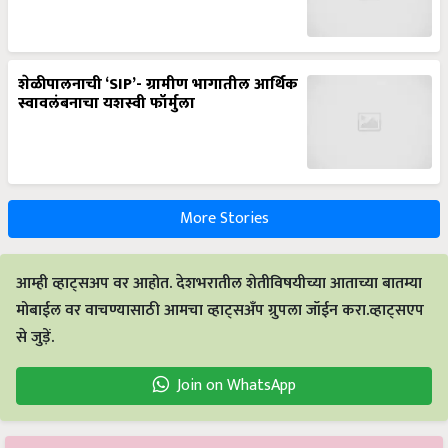
शेळीपालनाची ‘SIP’- ग्रामीण भागातील आर्थिक
स्वावलंबनाचा यशस्वी फॉर्मुला
More Stories
आम्ही व्हाट्सअप वर आहोत. देशभरातील शेतीविषयीच्या आताच्या बातम्या
मोबाईल वर वाचण्यासाठी आमचा व्हाट्सअँप ग्रुपला जॉईन करा.व्हाट्सएप
से जुड़ें.
Join on WhatsApp