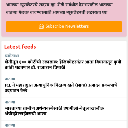
आमच्या न्यूसलेटरचे सदस्य व्हा. शेती संबंधीत देशभरातील आताच्या
बातम्या मेलवर वाचण्यासाठी आमच्या न्यूसलेटरची सदस्यता घ्या.
Subscribe Newsletters
Latest feeds
यशोगाथा
शेतीतून १०० कोटींची उलाढाल: हेलिकॉप्टरनंतर आता विमानातून कृषी
क्रांती घडवणार डॉ. राजाराम त्रिपाठी
बातम्या
ICL ने महाराष्ट्रात अत्याधुनिक विद्राव्य खते (NPK) उत्पादन प्रकल्पाचे
उद्घाटन केले
बातम्या
भारताच्या ग्रामीण अर्थव्यवस्थेसाठी एफपीओ-नेतृत्वाखालील
अ‍ॅग्रीव्होल्टाईक्सची आशा
बातम्या