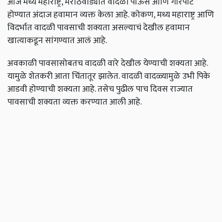
आज
मध्य
महाराष्ट्र
,
मराठवाड्यात
वादळी
पाऊस
आणि
गारपीट
होण्यात
अंदाज
हवामान
व्यक्त
केला
आहे
.
कोकण
,
मध्य
महाराष्ट्र
आणि
विदर्भात
वादळी
पावसाची
शक्यता
असल्याचं
देखील
हवामान
खात्याकडून
सांगण्यात
आलं
आहे
.
अवकाळी
पावसासोबतच
वादळी
वारे
देखील
येण्याची
शक्यता
आहे
.
यामुळे
शेतकरी
आता
चिंतातूर
झालेत
.
वादळी
वादळ्यामुळे
उभी
पिके
आडवी
होण्याची
शक्यता
आहे
.
तसेच
पुढील
पाच
दिवस
राज्यात
पावसाची
शक्यता
व्यक्त
करण्यात
आली
आहे
.