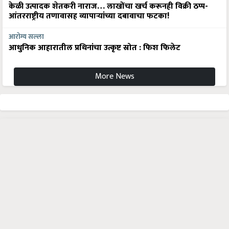
केळी उत्पादक शेतकरी नाराज… लाखोंचा खर्च करूनही विक्री ठप्प-
आंतरराष्ट्रीय तणावासह व्यापाऱ्यांच्या दबावाचा फटका!
आरोग्य सल्ला
आधुनिक आहारातील प्रथिनांचा उत्कृष्ट स्रोत : फिश फिलेट
More News