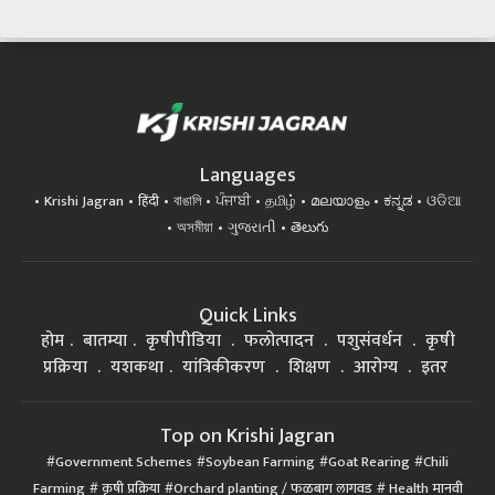
Languages
Krishi Jagran
हिंदी
বাঙালি
ਪੰਜਾਬੀ
தமிழ்
മലയാളം
ಕನ್ನಡ
ଓଡିଆ
অসমীয়া
ગુજરાતી
తెలుగు
Quick Links
होम
बातम्या
कृषीपीडिया
फलोत्पादन
पशुसंवर्धन
कृषी
प्रक्रिया
यशकथा
यांत्रिकीकरण
शिक्षण
आरोग्य
इतर
Top on Krishi Jagran
Government Schemes
Soybean Farming
Goat Rearing
Chili
Farming
कृषी प्रक्रिया
Orchard planting / फळबाग लागवड
Health मानवी