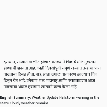
दरम्यान
,
राज्यात
गारपीट
होणार
असल्याने
पिकांचे
मोठे
नुकसान
होण्याची
शक्यता
आहे
.
काही
दिवसांपूर्वी
संपूर्ण
राज्यात
उन्हाचा
पारा
वाढताना
दिसत
होता
.
मात्र
,
आता
ढगाळ
वातावरण
झाल्याच
चित्र
दिसून
येत
आहे
.
कोकण
,
मध्य
महाराष्ट्र
आणि
मराठवाड्यात
आज
पावसाचा
अंदाज
हवामान
खात्याने
व्यक्त
केला
आहे
.
English Summary:
Weather Update Hailstorm warning in the
state Cloudy weather remains