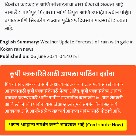
विजांचा कडकडाट आणि सोसाट्याचा वारा येण्याची शक्यता आहे.
नागालँड, मणिपूर, मिझोराम आणि त्रिपुरा आणि उप-हिमालयीन पश्चिम
बंगाल आणि सिक्कीम राज्यात पुढील ५ दिवसात पावसाची शक्यता
आहे.
English Summary:
Weather Update Forecast of rain with gale in
Kokan rain news
Published on:
06 June 2024, 04:40 IST
कृषी पत्रकारितेसाठी आपला पाठिंबा दर्शवा
प्रिय वाचक, आमच्यात सामील झाल्याबद्दल धन्यवाद. आपल्यासारखे वाचक
आमच्यासाठी कृषी पत्रकारितेसाठी प्रेरणा आहेत. कृषी पत्रकारितेला अधिक
बळकट करण्यासाठी आणि ग्रामीण भारतातील कानाकोप in्यात शेतकरी
आणि लोकांपर्यंत पोहोचण्यासाठी आम्हाला तुमचे समर्थन किंवा सहकार्य
आवश्यक आहे. आपले प्रत्येक सहकार्य आमच्या भविष्यासाठी मोलाचे आहे.
आपण आम्हाला समर्थन करणे आवश्यक आहे (Contribute Now)