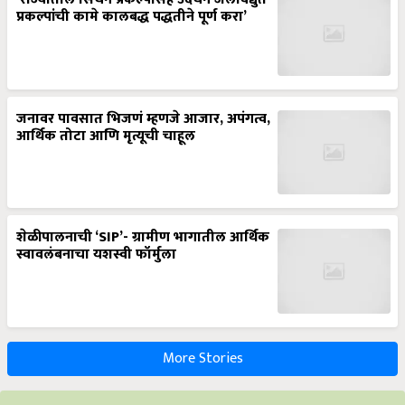
प्रकल्पांची कामे कालबद्ध पद्धतीने पूर्ण करा’
जनावर पावसात भिजणं म्हणजे आजार, अपंगत्व,
आर्थिक तोटा आणि मृत्यूची चाहूल
शेळीपालनाची ‘SIP’- ग्रामीण भागातील आर्थिक
स्वावलंबनाचा यशस्वी फॉर्मुला
More Stories