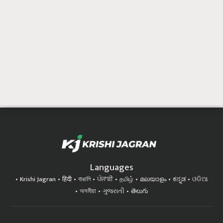
Languages
Krishi Jagran
हिंदी
বাঙালি
ਪੰਜਾਬੀ
தமிழ்
മലയാളം
ಕನ್ನಡ
ଓଡିଆ
অসমীয়া
ગુજરાતી
తెలుగు