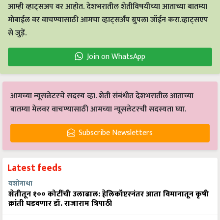
आम्ही व्हाट्सअप वर आहोत. देशभरातील शेतीविषयीच्या आताच्या बातम्या
मोबाईल वर वाचण्यासाठी आमचा व्हाट्सअँप ग्रुपला जॉईन करा.व्हाट्सएप
से जुड़ें.
Join on WhatsApp
आमच्या न्यूसलेटरचे सदस्य व्हा. शेती संबंधीत देशभरातील आताच्या
बातम्या मेलवर वाचण्यासाठी आमच्या न्यूसलेटरची सदस्यता घ्या.
Subscribe Newsletters
Latest feeds
यशोगाथा
शेतीतून १०० कोटींची उलाढाल: हेलिकॉप्टरनंतर आता विमानातून कृषी
क्रांती घडवणार डॉ. राजाराम त्रिपाठी