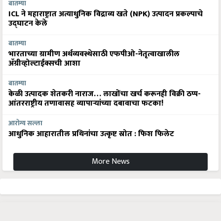
बातम्या
ICL ने महाराष्ट्रात अत्याधुनिक विद्राव्य खते (NPK) उत्पादन प्रकल्पाचे
उद्घाटन केले
बातम्या
भारताच्या ग्रामीण अर्थव्यवस्थेसाठी एफपीओ-नेतृत्वाखालील
अ‍ॅग्रीव्होल्टाईक्सची आशा
बातम्या
केळी उत्पादक शेतकरी नाराज… लाखोंचा खर्च करूनही विक्री ठप्प-
आंतरराष्ट्रीय तणावासह व्यापाऱ्यांच्या दबावाचा फटका!
आरोग्य सल्ला
आधुनिक आहारातील प्रथिनांचा उत्कृष्ट स्रोत : फिश फिलेट
More News