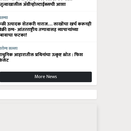
ेतृत्वाखालील अ‍ॅग्रीव्होल्टाईक्सची आशा
ातम्या
ेळी उत्पादक शेतकरी नाराज… लाखोंचा खर्च करूनही
िक्री ठप्प- आंतरराष्ट्रीय तणावासह व्यापाऱ्यांच्या
बावाचा फटका!
रोग्य सल्ला
धुनिक आहारातील प्रथिनांचा उत्कृष्ट स्रोत : फिश
िलेट
More News