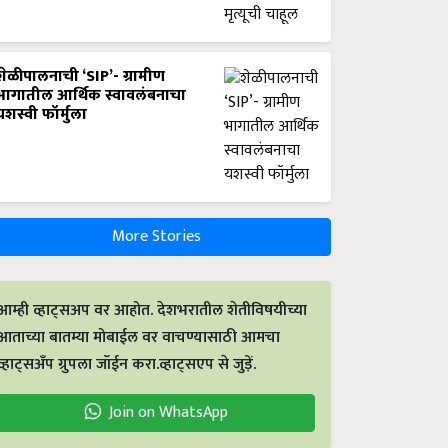
शेळीपालनाची ‘SIP’- ग्रामीण
भागातील आर्थिक स्वावलंबनाचा
यशस्वी फॉर्मुला
More Stories
आम्ही व्हाट्सअप वर आहोत. देशभरातील शेतीविषयीच्या
आताच्या बातम्या मोबाईल वर वाचण्यासाठी आमचा
व्हाट्सअँप ग्रुपला जॉईन करा.व्हाट्सएप से जुड़ें.
Join on WhatsApp