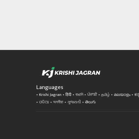
Languages
Krishi Jagran
हिंदी
বাঙালি
ਪੰਜਾਬੀ
தமிழ்
മലയാളം
ಕನ
ଓଡିଆ
অসমীয়া
ગુજરાતી
తెలుగు