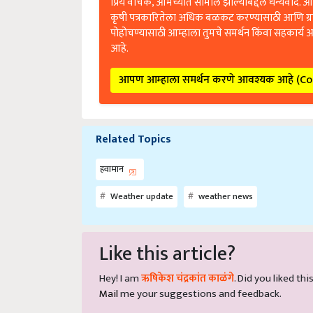
प्रिय वाचक, आमच्यात सामील झाल्याबद्दल धन्यवाद. आप
कृषी पत्रकारितेला अधिक बळकट करण्यासाठी आणि ग्
पोहोचण्यासाठी आम्हाला तुमचे समर्थन किंवा सहकार्य 
आहे.
आपण आम्हाला समर्थन करणे आवश्यक आहे (C
Related Topics
हवामान
Weather update
weather news
Like this article?
Hey! I am
ऋषिकेश चंद्रकांत काळंगे
. Did you liked th
Mail
me your suggestions and feedback.