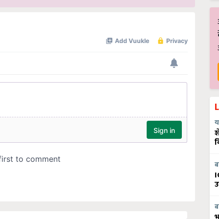
य
श
व
ब
I
उ
ब
भ