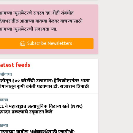
आमच्या न्यूसलेटरचे सदस्य व्हा. शेती संबंधीत
देशभरातील आताच्या बातम्या मेलवर वाचण्यासाठी
आमच्या न्यूसलेटरची सदस्यता घ्या.
Subscribe Newsletters
Latest feeds
शोगाथा
ेतीतून १०० कोटींची उलाढाल: हेलिकॉप्टरनंतर आता
िमानातून कृषी क्रांती घडवणार डॉ. राजाराम त्रिपाठी
ातम्या
CL ने महाराष्ट्रात अत्याधुनिक विद्राव्य खते (NPK)
त्पादन प्रकल्पाचे उद्घाटन केले
ातम्या
ारताच्या ग्रामीण अर्थव्यवस्थेसाठी एफपीओ-