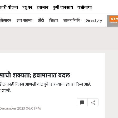
कारी योजना
पशुधन
हवामान
कृषी व्यवसाय
यशोगाथा
ोत्पादन
इतर बातम्या
ऑटो
शिक्षण
शासन निर्णय
Directory
साची शक्यता; हवामानात बदल
त पुढील काही दिवस आणखी दाट धुके राहण्याचा इशारा दिला आहे.
रू शकते.
 December 2023 06:01 PM