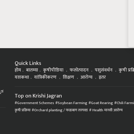
Quick Links
होम
बातम्या
कृषीपीडिया
फलोत्पादन
पशुसंवर्धन
कृषी प्रक
यशकथा
यांत्रिकीकरण
शिक्षण
आरोग्य
इतर
್ನಡ
Top on Krishi Jagran
Government Schemes
Soybean Farming
Goat Rearing
Chili Farm
कृषी प्रक्रिया
Orchard planting / फळबाग लागवड
Health मानवी आरोग्य