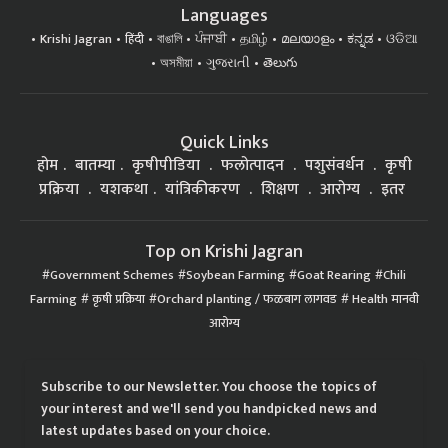
Languages
Krishi Jagran
हिंदी
বাঙালি
ਪੰਜਾਬੀ
தமிழ்
മലയാളം
ಕನ್ನಡ
ଓଡିଆ
অসমীয়া
ગુજરાતી
తెలుగు
Quick Links
होम
बातम्या
कृषीपीडिया
फलोत्पादन
पशुसंवर्धन
कृषी
प्रक्रिया
यशकथा
यांत्रिकीकरण
शिक्षण
आरोग्य
इतर
Top on Krishi Jagran
Government Schemes
Soybean Farming
Goat Rearing
Chili
Farming
कृषी प्रक्रिया
Orchard planting / फळबाग लागवड
Health मानवी
आरोग्य
Subscribe to our Newsletter. You choose the topics of
your interest and we'll send you handpicked news and
latest updates based on your choice.