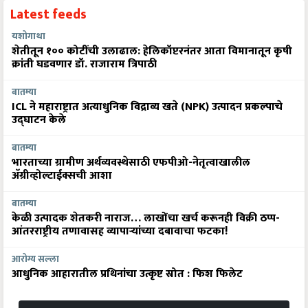
Latest feeds
यशोगाथा
शेतीतून १०० कोटींची उलाढाल: हेलिकॉप्टरनंतर आता विमानातून कृषी
क्रांती घडवणार डॉ. राजाराम त्रिपाठी
बातम्या
ICL ने महाराष्ट्रात अत्याधुनिक विद्राव्य खते (NPK) उत्पादन प्रकल्पाचे
उद्घाटन केले
बातम्या
भारताच्या ग्रामीण अर्थव्यवस्थेसाठी एफपीओ-नेतृत्वाखालील
अ‍ॅग्रीव्होल्टाईक्सची आशा
बातम्या
केळी उत्पादक शेतकरी नाराज… लाखोंचा खर्च करूनही विक्री ठप्प-
आंतरराष्ट्रीय तणावासह व्यापाऱ्यांच्या दबावाचा फटका!
आरोग्य सल्ला
आधुनिक आहारातील प्रथिनांचा उत्कृष्ट स्रोत : फिश फिलेट