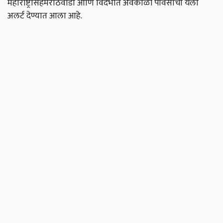
महाराष्ट्रासहमराठवाडा आणि विदर्भात अवकाळी पावसाचा यलो
अलर्ट देण्यात आला आहे.