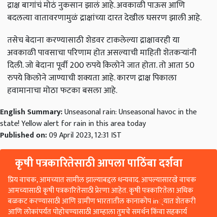
द्राक्ष बागांचं मोठं नुकसान झालं आहे. अवकाळी पाऊस आणि
बदलत्या वातावरणामुळं द्राक्षांच्या दारत देखील घसरण झाली आहे.
तसेच बेदाना करण्यासाठी शेडवर टाकलेल्या द्राक्षावरही या
अवकाळी पावसाचा परिणाम होत असल्याची माहिती शेतकऱ्यांनी
दिली. जो बेदाना पूर्वी 200 रुपये किलोने जात होता. तो आता 50
रुपये किलोने जाण्याची शक्यता आहे. कारण द्राक्ष पिकाला
हवामानाचा मोठा फटका बसला आहे.
English Summary:
Unseasonal rain: Unseasonal havoc in the
state! Yellow alert for rain in this area today
Published on:
09 April 2023, 12:31 IST
कृषी पत्रकारितेसाठी आपला पाठिंबा दर्शवा
प्रिय वाचक, आमच्यात सामील झाल्याबद्दल धन्यवाद. आपल्यासारखे वाचक
आमच्यासाठी कृषी पत्रकारितेसाठी प्रेरणा आहेत. कृषी पत्रकारितेला अधिक
बळकट करण्यासाठी आणि ग्रामीण भारतातील कानाकोप in्यात शेतकरी
आणि लोकांपर्यंत पोहोचण्यासाठी आम्हाला तुमचे समर्थन किंवा सहकार्य