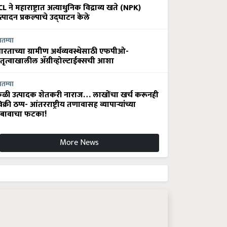
CL ने महाराष्ट्रात अत्याधुनिक विद्राव्य खते (NPK)
त्पादन प्रकल्पाचे उद्घाटन केले
ातम्या
ारताच्या ग्रामीण अर्थव्यवस्थेसाठी एफपीओ-
ेतृत्वाखालील अ‍ॅग्रीव्होल्टाईक्सची आशा
ातम्या
ेळी उत्पादक शेतकरी नाराज… लाखोंचा खर्च करूनही
िक्री ठप्प- आंतरराष्ट्रीय तणावासह व्यापाऱ्यांच्या
बावाचा फटका!
More News