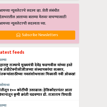
आमच्या न्यूसलेटरचे सदस्य व्हा. शेती संबंधीत
देशभरातील आताच्या बातम्या मेलवर वाचण्यासाठी
आमच्या न्यूसलेटरची सदस्यता घ्या.
Subscribe Newsletters
Latest feeds
ातम्या
हाराष्ट्र राज्याचे मुख्यमंत्री देवेंद्र फडणवीस यांच्या हस्ते
्रुव ॲग्रीटेक्नॉलॉजीजच्या संस्थापकांचा सत्कार,
ेतकऱ्यांसाठीच्या नवसंशोधनाला मिळाली नवी ओळख!
शोगाथा
ेतीतून १०० कोटींची उलाढाल: हेलिकॉप्टरनंतर आता
िमानातून कृषी क्रांती घडवणार डॉ. राजाराम त्रिपाठी
ातम्या