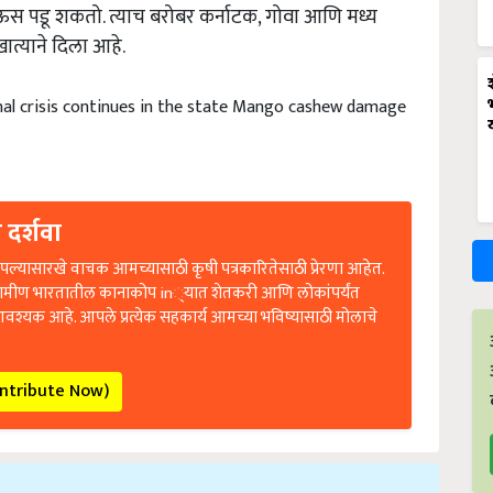
स पडू शकतो. त्याच बरोबर कर्नाटक, गोवा आणि मध्य
ात्याने दिला आहे.
al crisis continues in the state Mango cashew damage
 दर्शवा
ल्यासारखे वाचक आमच्यासाठी कृषी पत्रकारितेसाठी प्रेरणा आहेत.
रामीण भारतातील कानाकोप in्यात शेतकरी आणि लोकांपर्यंत
आवश्यक आहे. आपले प्रत्येक सहकार्य आमच्या भविष्यासाठी मोलाचे
ontribute Now)