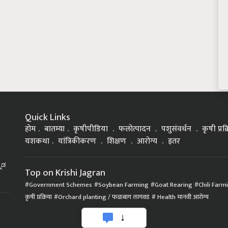
Quick Links
होम
बातम्या
कृषीपीडिया
फलोत्पादन
पशुसंवर्धन
कृषी प्रक
यशकथा
यांत्रिकीकरण
शिक्षण
आरोग्य
इतर
್ನಡ
Top on Krishi Jagran
Government Schemes
Soybean Farming
Goat Rearing
Chili Farm
कृषी प्रक्रिया
Orchard planting / फळबाग लागवड
Health मानवी आरोग्य