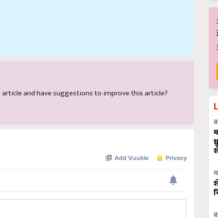
is article and have suggestions to improve this article?
ब
म
ध
श
य
श
व
ब