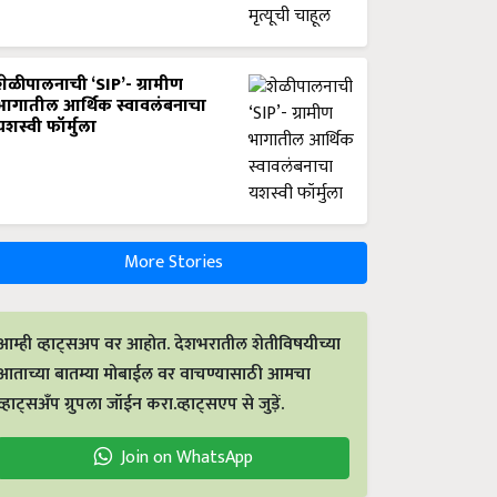
शेळीपालनाची ‘SIP’- ग्रामीण
भागातील आर्थिक स्वावलंबनाचा
यशस्वी फॉर्मुला
More Stories
आम्ही व्हाट्सअप वर आहोत. देशभरातील शेतीविषयीच्या
आताच्या बातम्या मोबाईल वर वाचण्यासाठी आमचा
व्हाट्सअँप ग्रुपला जॉईन करा.व्हाट्सएप से जुड़ें.
Join on WhatsApp