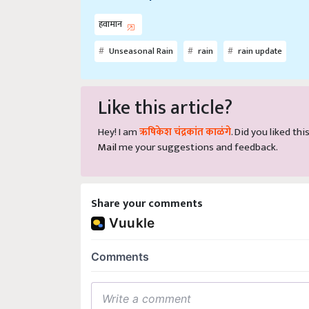
हवामान
Unseasonal Rain
rain
rain update
Like this article?
Hey! I am
ऋषिकेश चंद्रकांत काळंगे
. Did you liked th
Mail
me your suggestions and feedback.
Share your comments