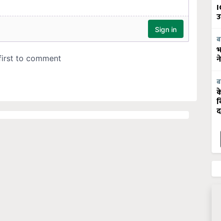
I
उ
ब
भ
न
ब
क
व
द