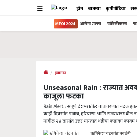
होम
बातम्या
कृषीपीडिया
सर
MFOI 2024
आरोग्य सल्ला
यांत्रिकीकरण
फल
हवामान
Unseasonal Rain : राज्यात अव
काजूला फटका
Rain Alert : संपूर्ण देशभरातील वातावरणात बदल झाल्
काही दिवसांत पंजाब, हरियाणा आणि राजस्थानमधील नागर
मागील २४ तासांत उत्तर भारतात थंडीचा कडाका कायम 
ऋषिकेश चंद्रकांत काळंगे