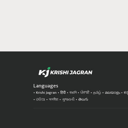
Languages
Krishi Jagran
हिंदी
বাঙালি
ਪੰਜਾਬੀ
தமிழ்
മലയാളം
ಕನ
ଓଡିଆ
অসমীয়া
ગુજરાતી
తెలుగు