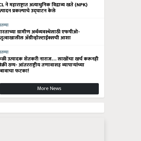
CL ने महाराष्ट्रात अत्याधुनिक विद्राव्य खते (NPK)
त्पादन प्रकल्पाचे उद्घाटन केले
ातम्या
ारताच्या ग्रामीण अर्थव्यवस्थेसाठी एफपीओ-
ेतृत्वाखालील अ‍ॅग्रीव्होल्टाईक्सची आशा
ातम्या
ेळी उत्पादक शेतकरी नाराज… लाखोंचा खर्च करूनही
िक्री ठप्प- आंतरराष्ट्रीय तणावासह व्यापाऱ्यांच्या
बावाचा फटका!
More News