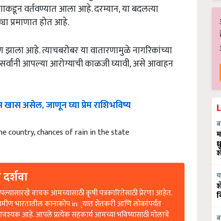
कडून वर्तवण्यात आला आहे. दरम्यान, या बदलत्या
या प्रमाणात होत आहे.
ण झाला आहे. त्याचबरोबर या वातारणामुळे नागरिकांच्या
 सर्वांनी आपल्या आरोग्याची काळजी घ्यावी, असे आवाहन
ास असेल, जाणून घ्या प्रेम राशिभविष्य
ब
the country, chances of rain in the state
म
ध
श
 दर्शवा
य
श
ल्यासारखे वाचक आमच्यासाठी कृषी पत्रकारितेसाठी प्रेरणा आहेत.
व
रामीण भारतातील कानाकोप in्यात शेतकरी आणि लोकांपर्यंत
आवश्यक आहे. आपले प्रत्येक सहकार्य आमच्या भविष्यासाठी मोलाचे
ब