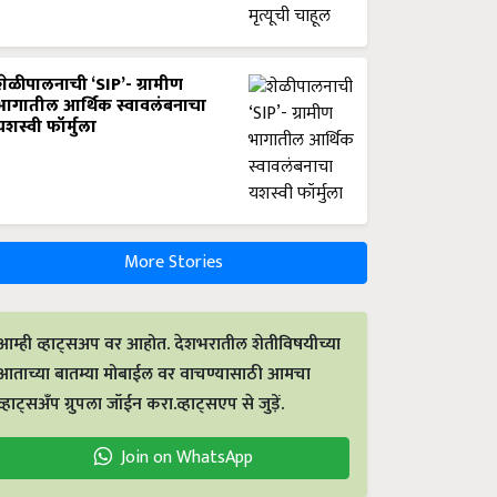
शेळीपालनाची ‘SIP’- ग्रामीण
भागातील आर्थिक स्वावलंबनाचा
यशस्वी फॉर्मुला
More Stories
आम्ही व्हाट्सअप वर आहोत. देशभरातील शेतीविषयीच्या
आताच्या बातम्या मोबाईल वर वाचण्यासाठी आमचा
व्हाट्सअँप ग्रुपला जॉईन करा.व्हाट्सएप से जुड़ें.
Join on WhatsApp