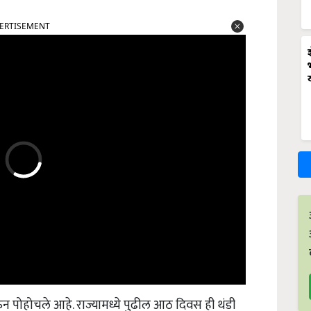
ERTISEMENT
 पोहोचले आहे. राज्यामध्ये पुढील आठ दिवस ही थंडी