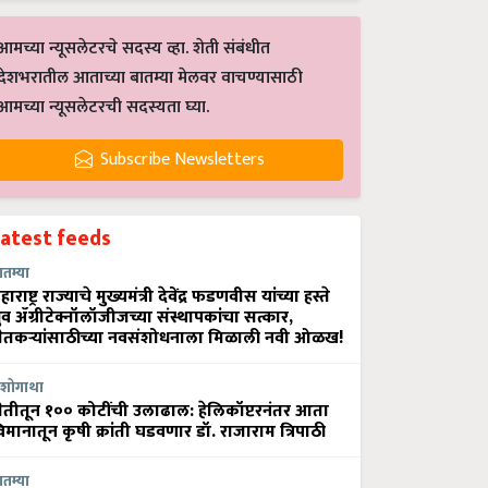
आमच्या न्यूसलेटरचे सदस्य व्हा. शेती संबंधीत
देशभरातील आताच्या बातम्या मेलवर वाचण्यासाठी
आमच्या न्यूसलेटरची सदस्यता घ्या.
Subscribe Newsletters
Latest feeds
ातम्या
हाराष्ट्र राज्याचे मुख्यमंत्री देवेंद्र फडणवीस यांच्या हस्ते
्रुव ॲग्रीटेक्नॉलॉजीजच्या संस्थापकांचा सत्कार,
ेतकऱ्यांसाठीच्या नवसंशोधनाला मिळाली नवी ओळख!
शोगाथा
ेतीतून १०० कोटींची उलाढाल: हेलिकॉप्टरनंतर आता
िमानातून कृषी क्रांती घडवणार डॉ. राजाराम त्रिपाठी
ातम्या