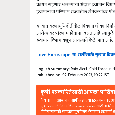
कायम राहणार असल्याचा अंदाज हवामान विभागा
हवामानाचा परिणाम राज्यातील शेतकऱ्यांवर मोठ्
या वातावरणामुळे शेतीतील पिकांना धोका निर्मा
आरोग्यावर परिणाम होताना दिसत आहे. त्यामुळे
हवामान विभागाकडून सातत्याने केले जात आहे.
Love Horoscope: या राशींसाठी गुलाब दिवस ख
English Summary:
Rain Alert: Cold force in 
Published on:
07 February 2023, 10:22 IST
कृषी पत्रकारितेसाठी आपला पाठिंबा
प्रिय वाचक, आमच्यात सामील झाल्याबद्दल धन्यवाद. आप
कृषी पत्रकारितेला अधिक बळकट करण्यासाठी आणि ग्
पोहोचण्यासाठी आम्हाला तुमचे समर्थन किंवा सहकार्य 
आहे.