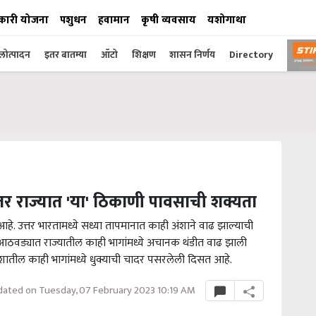
कारी योजना
पशुधन
हवामान
कृषी व्यवसाय
यशोगाथा
ोत्पादन
इतर बातम्या
ऑटो
शिक्षण
शासन निर्णय
Directory
तर राज्यात 'या' ठिकाणी पावसाची शक्यता
े. उत्तर भारतामध्ये सध्या तापमानात काही अंशाने वाढ झाल्याची
्या आठवड्यात राज्यातील काही भागांमध्ये अचानक थंडीत वाढ झाली
ेशातील काही भागांमध्ये धुक्याची चादर पसरलेली दिसत आहे.
ated on Tuesday, 07 February 2023 10:19 AM