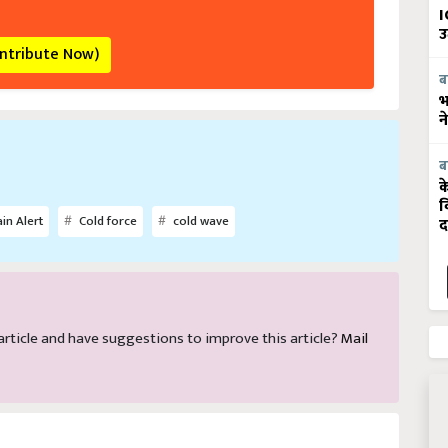
I
उ
ontribute Now)
ब
भ
न
ब
क
व
in Alert
Cold force
cold wave
द
s article and have suggestions to improve this article?
Mail