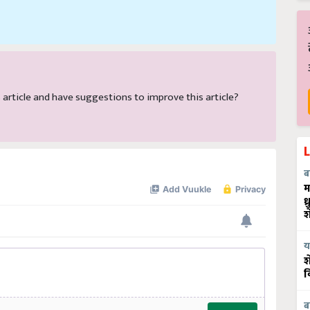
is article and have suggestions to improve this article?
ब
म
ध
श
य
श
व
ब