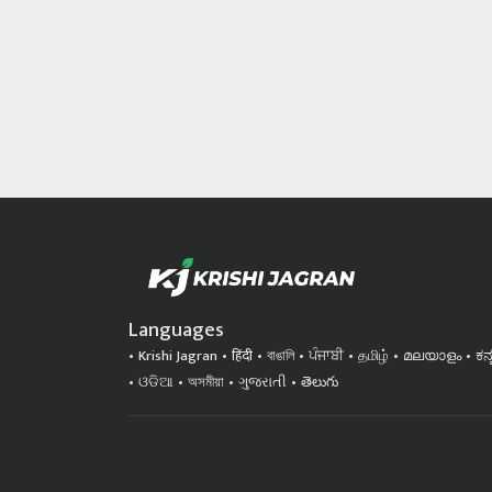
Languages
Krishi Jagran
हिंदी
বাঙালি
ਪੰਜਾਬੀ
தமிழ்
മലയാളം
ಕನ
ଓଡିଆ
অসমীয়া
ગુજરાતી
తెలుగు