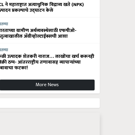
CL ने महाराष्ट्रात अत्याधुनिक विद्राव्य खते (NPK)
त्पादन प्रकल्पाचे उद्घाटन केले
ातम्या
ारताच्या ग्रामीण अर्थव्यवस्थेसाठी एफपीओ-
ेतृत्वाखालील अ‍ॅग्रीव्होल्टाईक्सची आशा
ातम्या
ेळी उत्पादक शेतकरी नाराज… लाखोंचा खर्च करूनही
िक्री ठप्प- आंतरराष्ट्रीय तणावासह व्यापाऱ्यांच्या
बावाचा फटका!
More News