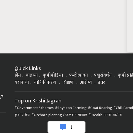
Quick Links
होम
बातम्या
कृषीपीडिया
फलोत्पादन
पशुसंवर्धन
कृषी प्रक
यशकथा
यांत्रिकीकरण
शिक्षण
आरोग्य
इतर
್ನಡ
Top on Krishi Jagran
Government Schemes
Soybean Farming
Goat Rearing
Chili Farm
कृषी प्रक्रिया
Orchard planting / फळबाग लागवड
Health मानवी आरोग्य