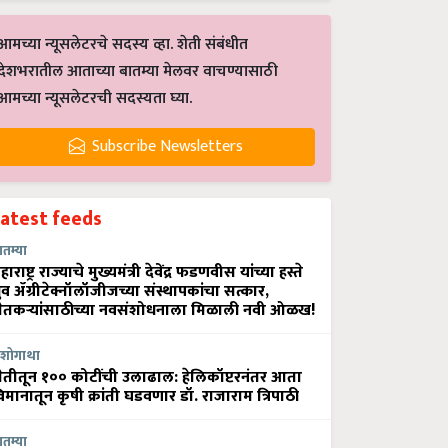
आमच्या न्यूसलेटरचे सदस्य व्हा. शेती संबंधीत
देशभरातील आताच्या बातम्या मेलवर वाचण्यासाठी
आमच्या न्यूसलेटरची सदस्यता घ्या.
Subscribe Newsletters
Latest feeds
ातम्या
हाराष्ट्र राज्याचे मुख्यमंत्री देवेंद्र फडणवीस यांच्या हस्ते
्रुव ॲग्रीटेक्नॉलॉजीजच्या संस्थापकांचा सत्कार,
ेतकऱ्यांसाठीच्या नवसंशोधनाला मिळाली नवी ओळख!
शोगाथा
ेतीतून १०० कोटींची उलाढाल: हेलिकॉप्टरनंतर आता
िमानातून कृषी क्रांती घडवणार डॉ. राजाराम त्रिपाठी
ातम्या