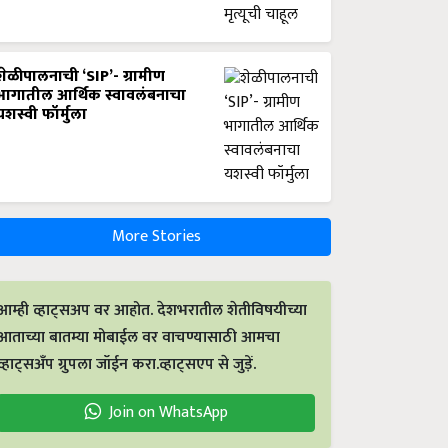
शेळीपालनाची ‘SIP’- ग्रामीण
भागातील आर्थिक स्वावलंबनाचा
यशस्वी फॉर्मुला
More Stories
आम्ही व्हाट्सअप वर आहोत. देशभरातील शेतीविषयीच्या
आताच्या बातम्या मोबाईल वर वाचण्यासाठी आमचा
व्हाट्सअँप ग्रुपला जॉईन करा.व्हाट्सएप से जुड़ें.
Join on WhatsApp