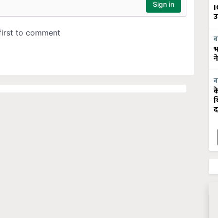
I
उ
ब
भ
न
ब
क
व
द