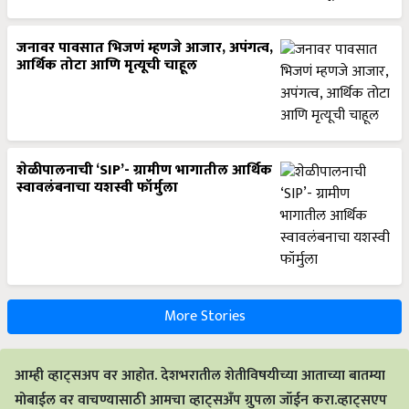
जनावर पावसात भिजणं म्हणजे आजार, अपंगत्व,
आर्थिक तोटा आणि मृत्यूची चाहूल
शेळीपालनाची ‘SIP’- ग्रामीण भागातील आर्थिक
स्वावलंबनाचा यशस्वी फॉर्मुला
More Stories
आम्ही व्हाट्सअप वर आहोत. देशभरातील शेतीविषयीच्या आताच्या बातम्या
मोबाईल वर वाचण्यासाठी आमचा व्हाट्सअँप ग्रुपला जॉईन करा.व्हाट्सएप