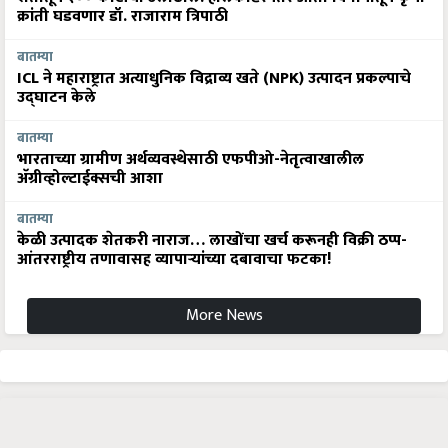
क्रांती घडवणार डॉ. राजाराम त्रिपाठी
बातम्या
ICL ने महाराष्ट्रात अत्याधुनिक विद्राव्य खते (NPK) उत्पादन प्रकल्पाचे
उद्घाटन केले
बातम्या
भारताच्या ग्रामीण अर्थव्यवस्थेसाठी एफपीओ-नेतृत्वाखालील
अ‍ॅग्रीव्होल्टाईक्सची आशा
बातम्या
केळी उत्पादक शेतकरी नाराज… लाखोंचा खर्च करूनही विक्री ठप्प-
आंतरराष्ट्रीय तणावासह व्यापाऱ्यांच्या दबावाचा फटका!
More News