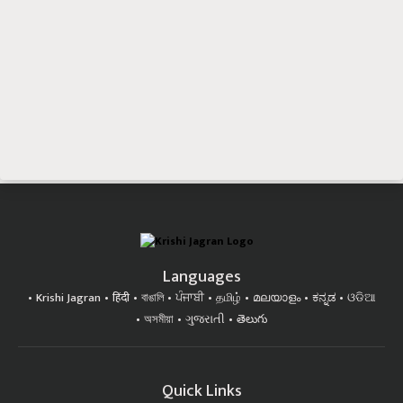
Languages
Krishi Jagran
हिंदी
বাঙালি
ਪੰਜਾਬੀ
தமிழ்
മലയാളം
ಕನ್ನಡ
ଓଡିଆ
অসমীয়া
ગુજરાતી
తెలుగు
Quick Links