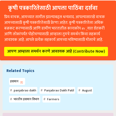
कृषी पत्रकारितेसाठी आपला पाठिंबा दर्शवा
प्रिय वाचक, आमच्यात सामील झाल्याबद्दल धन्यवाद. आपल्यासारखे वाचक
आमच्यासाठी कृषी पत्रकारितेसाठी प्रेरणा आहेत. कृषी पत्रकारितेला अधिक
बळकट करण्यासाठी आणि ग्रामीण भारतातील कानाकोप in्यात शेतकरी
आणि लोकांपर्यंत पोहोचण्यासाठी आम्हाला तुमचे समर्थन किंवा सहकार्य
आवश्यक आहे. आपले प्रत्येक सहकार्य आमच्या भविष्यासाठी मोलाचे आहे.
आपण आम्हाला समर्थन करणे आवश्यक आहे (Contribute Now)
Related Topics
हवामान
panjabrao dakh
Panjabrao Dakh Patil
August
भारतीय हवामान विभाग
Farmers