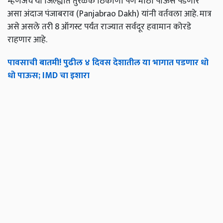
म्हणजेच या जिल्ह्यात तुरळक ठिकाणी पण मोठा पाऊस पडणार
असा अंदाज पंजाबराव (Panjabrao Dakh) यांनी वर्तवला आहे. मात्र
असे असले तरी 8 ऑगस्ट पर्यंत राज्यात सर्वदूर हवामान कोरडे
राहणार आहे.
पावसाची बातमी! पुढील ४ दिवस देशातील या भागात पडणार धो
धो पाऊस; IMD चा इशारा