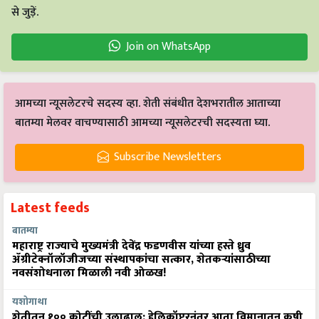
से जुड़ें.
Join on WhatsApp
आमच्या न्यूसलेटरचे सदस्य व्हा. शेती संबंधीत देशभरातील आताच्या
बातम्या मेलवर वाचण्यासाठी आमच्या न्यूसलेटरची सदस्यता घ्या.
Subscribe Newsletters
Latest feeds
बातम्या
महाराष्ट्र राज्याचे मुख्यमंत्री देवेंद्र फडणवीस यांच्या हस्ते ध्रुव
ॲग्रीटेक्नॉलॉजीजच्या संस्थापकांचा सत्कार, शेतकऱ्यांसाठीच्या
नवसंशोधनाला मिळाली नवी ओळख!
यशोगाथा
शेतीतून १०० कोटींची उलाढाल: हेलिकॉप्टरनंतर आता विमानातून कृषी