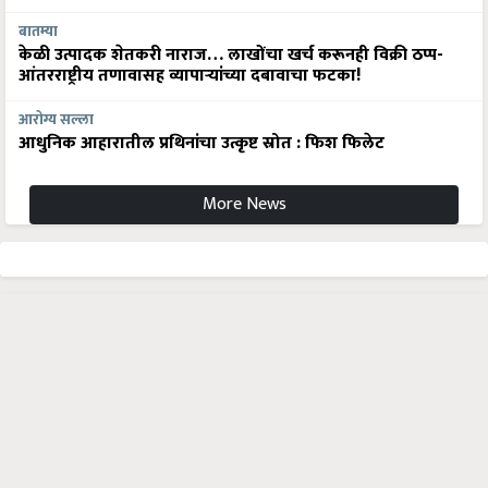
बातम्या
केळी उत्पादक शेतकरी नाराज… लाखोंचा खर्च करूनही विक्री ठप्प-
आंतरराष्ट्रीय तणावासह व्यापाऱ्यांच्या दबावाचा फटका!
आरोग्य सल्ला
आधुनिक आहारातील प्रथिनांचा उत्कृष्ट स्रोत : फिश फिलेट
More News