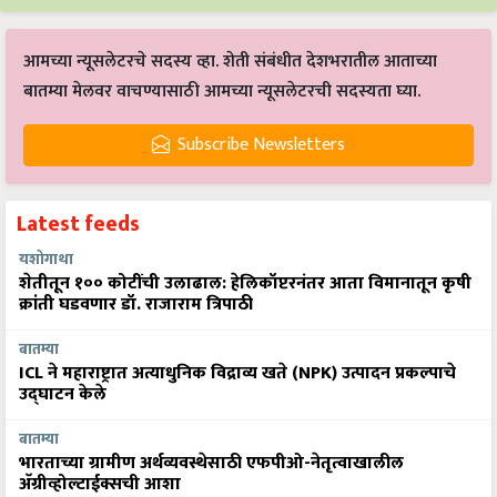
आमच्या न्यूसलेटरचे सदस्य व्हा. शेती संबंधीत देशभरातील आताच्या
बातम्या मेलवर वाचण्यासाठी आमच्या न्यूसलेटरची सदस्यता घ्या.
Subscribe Newsletters
Latest feeds
यशोगाथा
शेतीतून १०० कोटींची उलाढाल: हेलिकॉप्टरनंतर आता विमानातून कृषी
क्रांती घडवणार डॉ. राजाराम त्रिपाठी
बातम्या
ICL ने महाराष्ट्रात अत्याधुनिक विद्राव्य खते (NPK) उत्पादन प्रकल्पाचे
उद्घाटन केले
बातम्या
भारताच्या ग्रामीण अर्थव्यवस्थेसाठी एफपीओ-नेतृत्वाखालील
अ‍ॅग्रीव्होल्टाईक्सची आशा