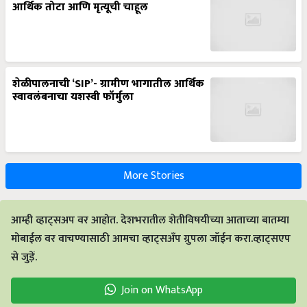
आर्थिक तोटा आणि मृत्यूची चाहूल
शेळीपालनाची ‘SIP’- ग्रामीण भागातील आर्थिक
स्वावलंबनाचा यशस्वी फॉर्मुला
More Stories
आम्ही व्हाट्सअप वर आहोत. देशभरातील शेतीविषयीच्या आताच्या बातम्या
मोबाईल वर वाचण्यासाठी आमचा व्हाट्सअँप ग्रुपला जॉईन करा.व्हाट्सएप
से जुड़ें.
Join on WhatsApp