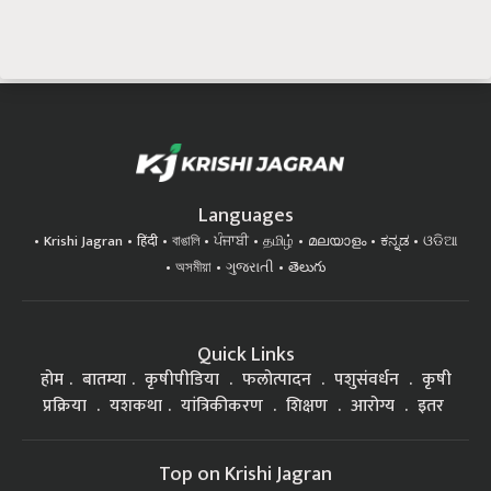
Languages
Krishi Jagran
हिंदी
বাঙালি
ਪੰਜਾਬੀ
தமிழ்
മലയാളം
ಕನ್ನಡ
ଓଡିଆ
অসমীয়া
ગુજરાતી
తెలుగు
Quick Links
होम
बातम्या
कृषीपीडिया
फलोत्पादन
पशुसंवर्धन
कृषी
प्रक्रिया
यशकथा
यांत्रिकीकरण
शिक्षण
आरोग्य
इतर
Top on Krishi Jagran