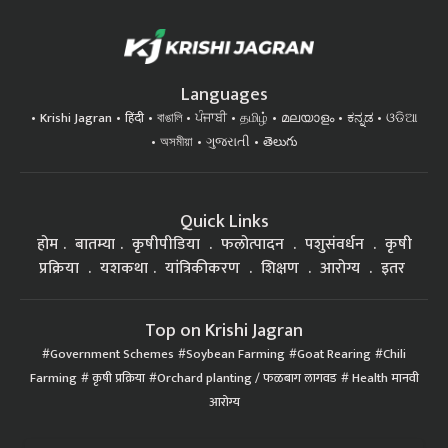
Languages
Krishi Jagran
हिंदी
বাঙালি
ਪੰਜਾਬੀ
தமிழ்
മലയാളം
ಕನ್ನಡ
ଓଡିଆ
অসমীয়া
ગુજરાતી
తెలుగు
Quick Links
होम
बातम्या
कृषीपीडिया
फलोत्पादन
पशुसंवर्धन
कृषी
प्रक्रिया
यशकथा
यांत्रिकीकरण
शिक्षण
आरोग्य
इतर
Top on Krishi Jagran
Government Schemes
Soybean Farming
Goat Rearing
Chili
Farming
कृषी प्रक्रिया
Orchard planting / फळबाग लागवड
Health मानवी
आरोग्य