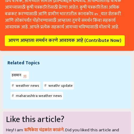
प्रिय वाचक, आमच्यात सामील झाल्याबद्दल धन्यवाद. आपल्यासारखे वाचक
आमच्यासाठी कृषी पत्रकारितेसाठी प्रेरणा आहेत. कृषी पत्रकारितेला अधिक
बळकट करण्यासाठी आणि ग्रामीण भारतातील कानाकोप in्यात शेतकरी
आणि लोकांपर्यंत पोहोचण्यासाठी आम्हाला तुमचे समर्थन किंवा सहकार्य
आवश्यक आहे. आपले प्रत्येक सहकार्य आमच्या भविष्यासाठी मोलाचे आहे.
आपण आम्हाला समर्थन करणे आवश्यक आहे (Contribute Now)
Related Topics
हवामान
weather news
weathr update
maharashtra weather news
Like this article?
Hey! I am
ऋषिकेश चंद्रकांत काळंगे
. Did you liked this article and