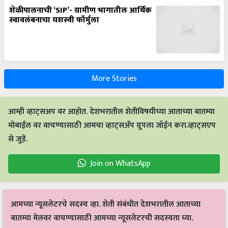
शेळीपालनाची ‘SIP’- ग्रामीण भागातील आर्थिक
स्वावलंबनाचा यशस्वी फॉर्मुला
More Stories
आम्ही व्हाट्सअप वर आहोत. देशभरातील शेतीविषयीच्या आताच्या बातम्या
मोबाईल वर वाचण्यासाठी आमचा व्हाट्सअँप ग्रुपला जॉईन करा.व्हाट्सएप
से जुड़ें.
Join on WhatsApp
आमच्या न्यूसलेटरचे सदस्य व्हा. शेती संबंधीत देशभरातील आताच्या
बातम्या मेलवर वाचण्यासाठी आमच्या न्यूसलेटरची सदस्यता घ्या.