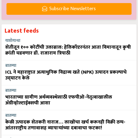
Subscribe Newsletters
Latest feeds
यशोगाथा
शेतीतून १०० कोटींची उलाढाल: हेलिकॉप्टरनंतर आता विमानातून कृषी
क्रांती घडवणार डॉ. राजाराम त्रिपाठी
बातम्या
ICL ने महाराष्ट्रात अत्याधुनिक विद्राव्य खते (NPK) उत्पादन प्रकल्पाचे
उद्घाटन केले
बातम्या
भारताच्या ग्रामीण अर्थव्यवस्थेसाठी एफपीओ-नेतृत्वाखालील
अ‍ॅग्रीव्होल्टाईक्सची आशा
बातम्या
केळी उत्पादक शेतकरी नाराज… लाखोंचा खर्च करूनही विक्री ठप्प-
आंतरराष्ट्रीय तणावासह व्यापाऱ्यांच्या दबावाचा फटका!