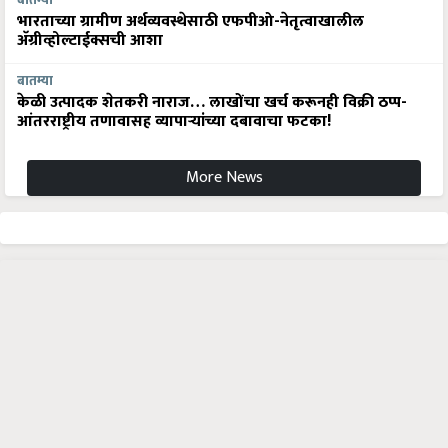
भारताच्या ग्रामीण अर्थव्यवस्थेसाठी एफपीओ-नेतृत्वाखालील
अ‍ॅग्रीव्होल्टाईक्सची आशा
बातम्या
केळी उत्पादक शेतकरी नाराज… लाखोंचा खर्च करूनही विक्री ठप्प-
आंतरराष्ट्रीय तणावासह व्यापाऱ्यांच्या दबावाचा फटका!
More News