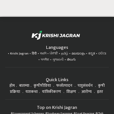
Languages
Krishi Jagran
हिंदी
বাঙালি
ਪੰਜਾਬੀ
தமிழ்
മലയാളം
ಕನ್ನಡ
ଓଡିଆ
অসমীয়া
ગુજરાતી
తెలుగు
Quick Links
होम
बातम्या
कृषीपीडिया
फलोत्पादन
पशुसंवर्धन
कृषी
प्रक्रिया
यशकथा
यांत्रिकीकरण
शिक्षण
आरोग्य
इतर
Top on Krishi Jagran
Government Schemes
Soybean Farming
Goat Rearing
Chili