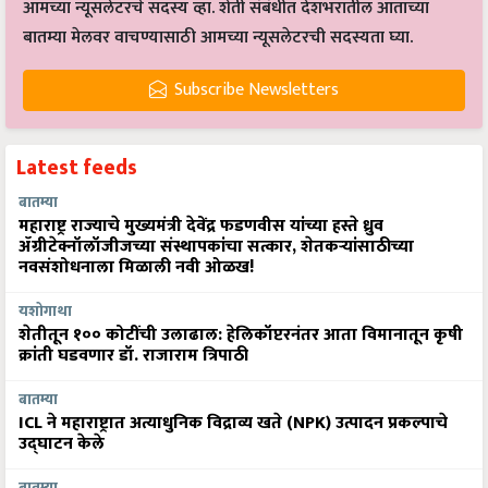
आमच्या न्यूसलेटरचे सदस्य व्हा. शेती संबंधीत देशभरातील आताच्या
बातम्या मेलवर वाचण्यासाठी आमच्या न्यूसलेटरची सदस्यता घ्या.
Subscribe Newsletters
Latest feeds
बातम्या
महाराष्ट्र राज्याचे मुख्यमंत्री देवेंद्र फडणवीस यांच्या हस्ते ध्रुव
ॲग्रीटेक्नॉलॉजीजच्या संस्थापकांचा सत्कार, शेतकऱ्यांसाठीच्या
नवसंशोधनाला मिळाली नवी ओळख!
यशोगाथा
शेतीतून १०० कोटींची उलाढाल: हेलिकॉप्टरनंतर आता विमानातून कृषी
क्रांती घडवणार डॉ. राजाराम त्रिपाठी
बातम्या
ICL ने महाराष्ट्रात अत्याधुनिक विद्राव्य खते (NPK) उत्पादन प्रकल्पाचे
उद्घाटन केले
बातम्या