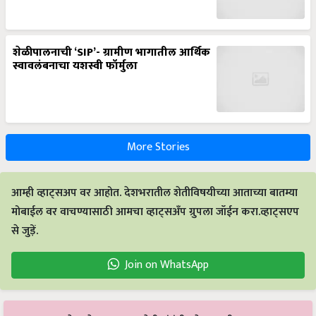
शेळीपालनाची ‘SIP’- ग्रामीण भागातील आर्थिक
स्वावलंबनाचा यशस्वी फॉर्मुला
More Stories
आम्ही व्हाट्सअप वर आहोत. देशभरातील शेतीविषयीच्या आताच्या बातम्या
मोबाईल वर वाचण्यासाठी आमचा व्हाट्सअँप ग्रुपला जॉईन करा.व्हाट्सएप
से जुड़ें.
Join on WhatsApp