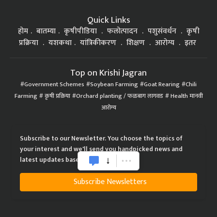
Quick Links
होम
बातम्या
कृषीपीडिया
फलोत्पादन
पशुसंवर्धन
कृषी
प्रक्रिया
यशकथा
यांत्रिकीकरण
शिक्षण
आरोग्य
इतर
Top on Krishi Jagran
Government Schemes
Soybean Farming
Goat Rearing
Chili
Farming
कृषी प्रक्रिया
Orchard planting / फळबाग लागवड
Health मानवी
आरोग्य
Subscribe to our Newsletter. You choose the topics of
your interest and we'll send you handpicked news and
latest updates based on your choice.
Subscribe Newsletters