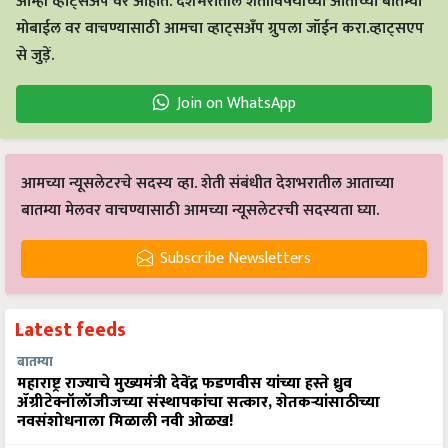
आम्ही व्हाट्सअप वर आहोत. देशभरातील शेतीविषयीच्या आताच्या बातम्या
मोबाईल वर वाचण्यासाठी आमचा व्हाट्सअँप ग्रुपला जॉईन करा.व्हाट्सएप
से जुड़ें.
Join on WhatsApp
आमच्या न्यूसलेटरचे सदस्य व्हा. शेती संबंधीत देशभरातील आताच्या
बातम्या मेलवर वाचण्यासाठी आमच्या न्यूसलेटरची सदस्यता घ्या.
Subscribe Newsletters
Latest feeds
बातम्या
महाराष्ट्र राज्याचे मुख्यमंत्री देवेंद्र फडणवीस यांच्या हस्ते ध्रुव
ॲग्रीटेक्नॉलॉजीजच्या संस्थापकांचा सत्कार, शेतकऱ्यांसाठीच्या
नवसंशोधनाला मिळाली नवी ओळख!