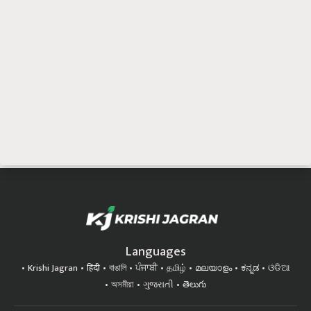
Languages
Krishi Jagran
हिंदी
বাঙালি
ਪੰਜਾਬੀ
தமிழ்
മലയാളം
ಕನ್ನಡ
ଓଡିଆ
অসমীয়া
ગુજરાતી
తెలుగు