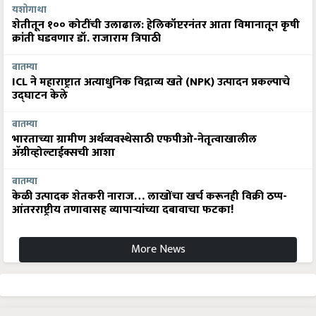
यशोगाथा
शेतीतून १०० कोटींची उलाढाल: हेलिकॉप्टरनंतर आता विमानातून कृषी
क्रांती घडवणार डॉ. राजाराम त्रिपाठी
बातम्या
ICL ने महाराष्ट्रात अत्याधुनिक विद्राव्य खते (NPK) उत्पादन प्रकल्पाचे
उद्घाटन केले
बातम्या
भारताच्या ग्रामीण अर्थव्यवस्थेसाठी एफपीओ-नेतृत्वाखालील
अ‍ॅग्रीव्होल्टाईक्सची आशा
बातम्या
केळी उत्पादक शेतकरी नाराज… लाखोंचा खर्च करूनही विक्री ठप्प-
आंतरराष्ट्रीय तणावासह व्यापाऱ्यांच्या दबावाचा फटका!
More News