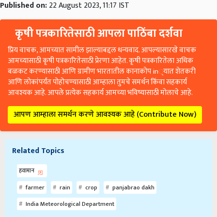
Published on:
22 August 2023, 11:17 IST
कृषी पत्रकारितेसाठी आपला पाठिंबा दर्शवा
प्रिय वाचक, आमच्यात सामील झाल्याबद्दल धन्यवाद. आपल्यासारखे वाचक
आमच्यासाठी कृषी पत्रकारितेसाठी प्रेरणा आहेत. कृषी पत्रकारितेला अधिक
बळकट करण्यासाठी आणि ग्रामीण भारतातील कानाकोप in्यात शेतकरी
आणि लोकांपर्यंत पोहोचण्यासाठी आम्हाला तुमचे समर्थन किंवा सहकार्य
आवश्यक आहे. आपले प्रत्येक सहकार्य आमच्या भविष्यासाठी मोलाचे आहे.
आपण आम्हाला समर्थन करणे आवश्यक आहे (Contribute Now)
Related Topics
हवामान
farmer
rain
crop
panjabrao dakh
India Meteorological Department