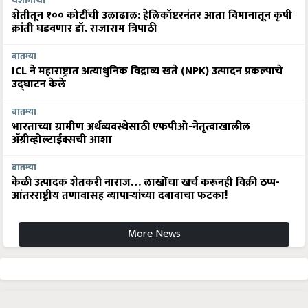
यशोगाथा
शेतीतून १०० कोटींची उलाढाल: हेलिकॉप्टरनंतर आता विमानातून कृषी
क्रांती घडवणार डॉ. राजाराम त्रिपाठी
बातम्या
ICL ने महाराष्ट्रात अत्याधुनिक विद्राव्य खते (NPK) उत्पादन प्रकल्पाचे
उद्घाटन केले
बातम्या
भारताच्या ग्रामीण अर्थव्यवस्थेसाठी एफपीओ-नेतृत्वाखालील
अ‍ॅग्रीव्होल्टाईक्सची आशा
बातम्या
केळी उत्पादक शेतकरी नाराज… लाखोंचा खर्च करूनही विक्री ठप्प-
आंतरराष्ट्रीय तणावासह व्यापाऱ्यांच्या दबावाचा फटका!
More News