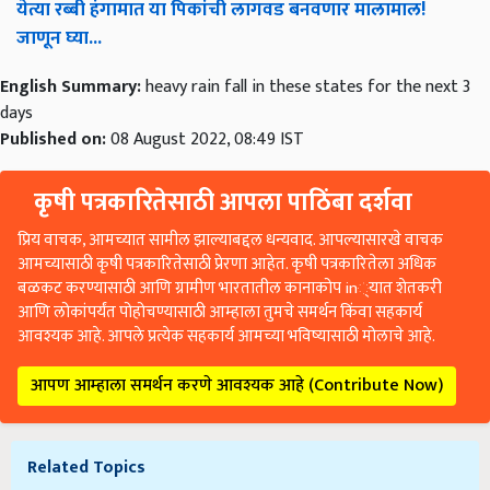
येत्या रब्बी हंगामात या पिकांची लागवड बनवणार मालामाल!
जाणून घ्या...
English Summary:
heavy rain fall in these states for the next 3
days
Published on:
08 August 2022, 08:49 IST
कृषी पत्रकारितेसाठी आपला पाठिंबा दर्शवा
प्रिय वाचक, आमच्यात सामील झाल्याबद्दल धन्यवाद. आपल्यासारखे वाचक
आमच्यासाठी कृषी पत्रकारितेसाठी प्रेरणा आहेत. कृषी पत्रकारितेला अधिक
बळकट करण्यासाठी आणि ग्रामीण भारतातील कानाकोप in्यात शेतकरी
आणि लोकांपर्यंत पोहोचण्यासाठी आम्हाला तुमचे समर्थन किंवा सहकार्य
आवश्यक आहे. आपले प्रत्येक सहकार्य आमच्या भविष्यासाठी मोलाचे आहे.
आपण आम्हाला समर्थन करणे आवश्यक आहे (Contribute Now)
Related Topics