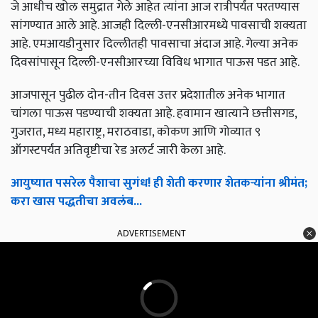
जे आधीच खोल समुद्रात गेले आहेत त्यांना आज रात्रीपर्यंत परतण्यास
सांगण्यात आले आहे. आजही दिल्ली-एनसीआरमध्ये पावसाची शक्यता
आहे. एमआयडीनुसार दिल्लीतही पावसाचा अंदाज आहे. गेल्या अनेक
दिवसांपासून दिल्ली-एनसीआरच्या विविध भागात पाऊस पडत आहे.
आजपासून पुढील दोन-तीन दिवस उत्तर प्रदेशातील अनेक भागात
चांगला पाऊस पडण्याची शक्यता आहे. हवामान खात्याने छत्तीसगड,
गुजरात, मध्य महाराष्ट्र, मराठवाडा, कोकण आणि गोव्यात ९
ऑगस्टपर्यंत अतिवृष्टीचा रेड अलर्ट जारी केला आहे.
आयुष्यात पसरेल पैशाचा सुगंध! ही शेती करणार शेतकऱ्यांना श्रीमंत;
करा खास पद्धतीचा अवलंब...
ADVERTISEMENT