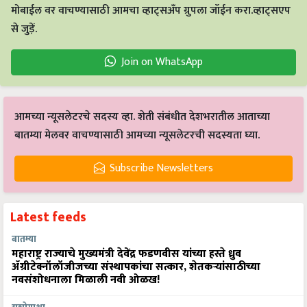
मोबाईल वर वाचण्यासाठी आमचा व्हाट्सअँप ग्रुपला जॉईन करा.व्हाट्सएप
से जुड़ें.
Join on WhatsApp
आमच्या न्यूसलेटरचे सदस्य व्हा. शेती संबंधीत देशभरातील आताच्या
बातम्या मेलवर वाचण्यासाठी आमच्या न्यूसलेटरची सदस्यता घ्या.
Subscribe Newsletters
Latest feeds
बातम्या
महाराष्ट्र राज्याचे मुख्यमंत्री देवेंद्र फडणवीस यांच्या हस्ते ध्रुव
ॲग्रीटेक्नॉलॉजीजच्या संस्थापकांचा सत्कार, शेतकऱ्यांसाठीच्या
नवसंशोधनाला मिळाली नवी ओळख!