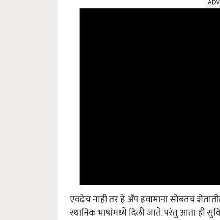
एवढेच नाही तर हे अँप हवामाना सोबतच शेताती
स्थानिक भाषांमध्ये दिली जाते. परंतु आता ही सु