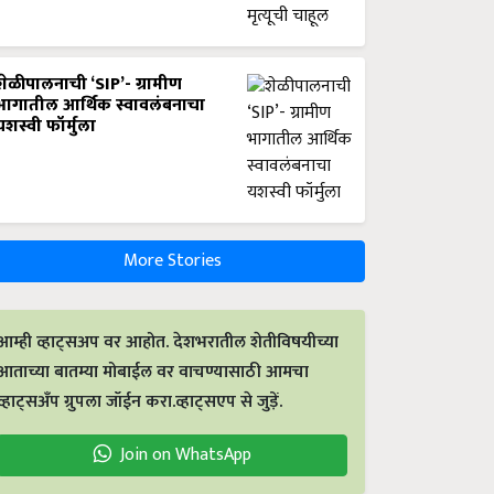
शेळीपालनाची ‘SIP’- ग्रामीण
भागातील आर्थिक स्वावलंबनाचा
यशस्वी फॉर्मुला
More Stories
आम्ही व्हाट्सअप वर आहोत. देशभरातील शेतीविषयीच्या
आताच्या बातम्या मोबाईल वर वाचण्यासाठी आमचा
व्हाट्सअँप ग्रुपला जॉईन करा.व्हाट्सएप से जुड़ें.
Join on WhatsApp