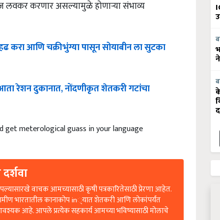
ज लवकर करणार असल्यामुळे होणाऱ्या संभाव्य
I
उ
ब
्हढ
करा
आणि
चक्रीभुंग्या
पासून
सोयाबीन
ला
सुटका
भ
न
ब
आता
रेशन
दुकानात
,
नोंदणीकृत
शेतकरी
गटांचा
क
व
द
d get meterological guass in your language
 दर्शवा
ल्यासारखे वाचक आमच्यासाठी कृषी पत्रकारितेसाठी प्रेरणा आहेत.
रामीण भारतातील कानाकोप in्यात शेतकरी आणि लोकांपर्यंत
आवश्यक आहे. आपले प्रत्येक सहकार्य आमच्या भविष्यासाठी मोलाचे