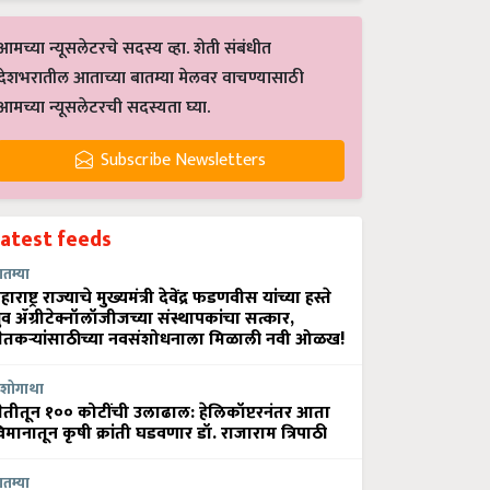
आमच्या न्यूसलेटरचे सदस्य व्हा. शेती संबंधीत
देशभरातील आताच्या बातम्या मेलवर वाचण्यासाठी
आमच्या न्यूसलेटरची सदस्यता घ्या.
Subscribe Newsletters
Latest feeds
ातम्या
हाराष्ट्र राज्याचे मुख्यमंत्री देवेंद्र फडणवीस यांच्या हस्ते
्रुव ॲग्रीटेक्नॉलॉजीजच्या संस्थापकांचा सत्कार,
ेतकऱ्यांसाठीच्या नवसंशोधनाला मिळाली नवी ओळख!
शोगाथा
ेतीतून १०० कोटींची उलाढाल: हेलिकॉप्टरनंतर आता
िमानातून कृषी क्रांती घडवणार डॉ. राजाराम त्रिपाठी
ातम्या