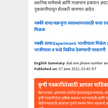
स्थानिक भाषेमध्ये आणि गावाचाच हवामान अंदा
नुकसानीपासून शेतकरी वाचणार आहेत.
नक्की
वाचा
:
चक्रभुंगा
व्यवस्थापनासाठी
फक्त
एव
मिळवा
नक्की
वाचा
:Experiment:
भाजीपाला
मिळेल
भाजीपाला
व
फळे
विक्रीस
ठेवण्याची
परवानगी
English Summary:
dial one phone number an
Published on:
07 June 2022, 02:40 IST
कृषी पत्रकारितेसाठी आपला पाठिंबा
प्रिय वाचक, आमच्यात सामील झाल्याबद्दल धन्यवाद. आप
कृषी पत्रकारितेला अधिक बळकट करण्यासाठी आणि ग्
पोहोचण्यासाठी आम्हाला तुमचे समर्थन किंवा सहकार्य 
आहे.