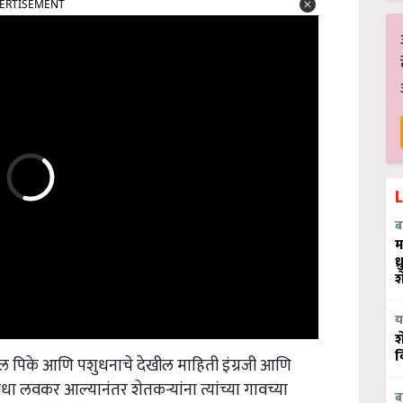
ब
म
ध
श
य
श
ल पिके आणि पशुधनाचे देखील माहिती इंग्रजी आणि
व
विधा लवकर आल्यानंतर शेतकऱ्यांना त्यांच्या गावच्या
ब