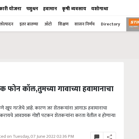
कारी योजना
पशुधन
हवामान
कृषी व्यवसाय
यशोगाथा
ोत्पादन
इतर बातम्या
ऑटो
शिक्षण
शासन निर्णय
Directory
क फोन कॉल,तुमच्या गावाच्या हवामानाचा
णे खूप गरजेचे आहे. कारण जर शेतकऱ्यांना आगाऊ हवामानाचा
ायचे आवश्यक गोष्टी पटकन शेतकऱ्यांना करता येतील व होणाऱ्या
ed on Tuesday, 07 June 2022 02:36 PM