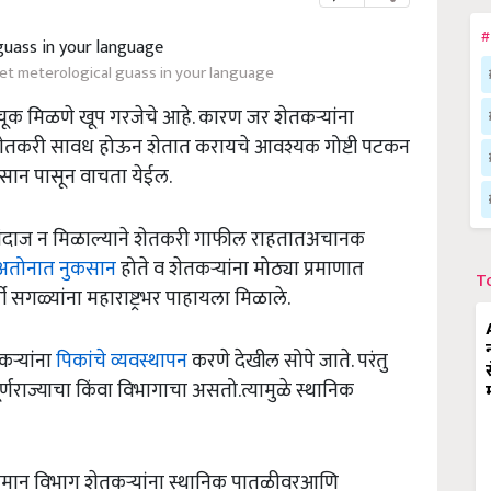
#
et meterological guass in your language
ूक मिळणे खूप गरजेचे आहे. कारण जर शेतकऱ्यांना
ेतकरी सावध होऊन शेतात करायचे आवश्यक गोष्टी पटकन
ुकसान पासून वाचता येईल.
ा अंदाज न मिळाल्याने शेतकरी गाफील राहतातअचानक
 अतोनात नुकसान
होते व शेतकऱ्यांना मोठ्या प्रमाणात
T
सगळ्यांना महाराष्ट्रभर पाहायला मिळाले.
ऱ्यांना
पिकांचे व्यवस्थापन
करणे देखील सोपे जाते. परंतु
्णराज्याचा किंवा विभागाचा असतो.त्यामुळे स्थानिक
वामान विभाग शेतकऱ्यांना स्थानिक पातळीवरआणि