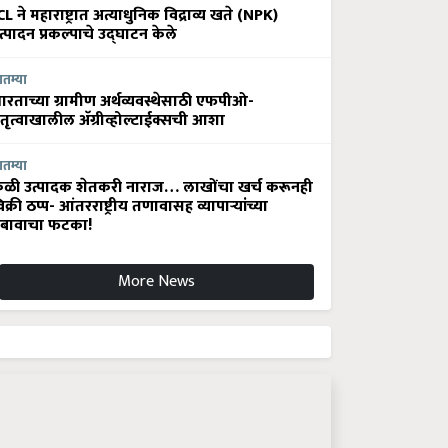
CL ने महाराष्ट्रात अत्याधुनिक विद्राव्य खते (NPK)
त्पादन प्रकल्पाचे उद्घाटन केले
ातम्या
ारताच्या ग्रामीण अर्थव्यवस्थेसाठी एफपीओ-
ेतृत्वाखालील अ‍ॅग्रीव्होल्टाईक्सची आशा
ातम्या
ेळी उत्पादक शेतकरी नाराज… लाखोंचा खर्च करूनही
िक्री ठप्प- आंतरराष्ट्रीय तणावासह व्यापाऱ्यांच्या
बावाचा फटका!
More News