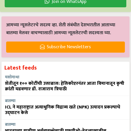
Join on WhatsApp
आमच्या न्यूसलेटरचे सदस्य व्हा. शेती संबंधीत देशभरातील आताच्या
बातम्या मेलवर वाचण्यासाठी आमच्या न्यूसलेटरची सदस्यता घ्या.
Subscribe Newsletters
Latest feeds
यशोगाथा
शेतीतून १०० कोटींची उलाढाल: हेलिकॉप्टरनंतर आता विमानातून कृषी
क्रांती घडवणार डॉ. राजाराम त्रिपाठी
बातम्या
ICL ने महाराष्ट्रात अत्याधुनिक विद्राव्य खते (NPK) उत्पादन प्रकल्पाचे
उद्घाटन केले
बातम्या
भारताच्या ग्रामीण अर्थव्यवस्थेसाठी एफपीओ-नेतृत्वाखालील