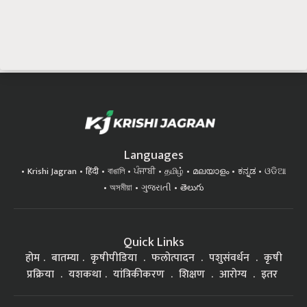
Languages
Krishi Jagran
हिंदी
বাঙালি
ਪੰਜਾਬੀ
தமிழ்
മലയാളം
ಕನ್ನಡ
ଓଡିଆ
অসমীয়া
ગુજરાતી
తెలుగు
Quick Links
होम
बातम्या
कृषीपीडिया
फलोत्पादन
पशुसंवर्धन
कृषी
प्रक्रिया
यशकथा
यांत्रिकीकरण
शिक्षण
आरोग्य
इतर