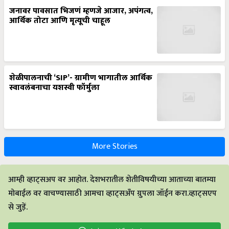
जनावर पावसात भिजणं म्हणजे आजार, अपंगत्व,
आर्थिक तोटा आणि मृत्यूची चाहूल
शेळीपालनाची ‘SIP’- ग्रामीण भागातील आर्थिक
स्वावलंबनाचा यशस्वी फॉर्मुला
More Stories
आम्ही व्हाट्सअप वर आहोत. देशभरातील शेतीविषयीच्या आताच्या बातम्या
मोबाईल वर वाचण्यासाठी आमचा व्हाट्सअँप ग्रुपला जॉईन करा.व्हाट्सएप
से जुड़ें.