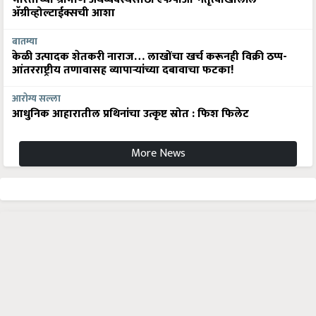
अ‍ॅग्रीव्होल्टाईक्सची आशा
बातम्या
केळी उत्पादक शेतकरी नाराज… लाखोंचा खर्च करूनही विक्री ठप्प-
आंतरराष्ट्रीय तणावासह व्यापाऱ्यांच्या दबावाचा फटका!
आरोग्य सल्ला
आधुनिक आहारातील प्रथिनांचा उत्कृष्ट स्रोत : फिश फिलेट
More News