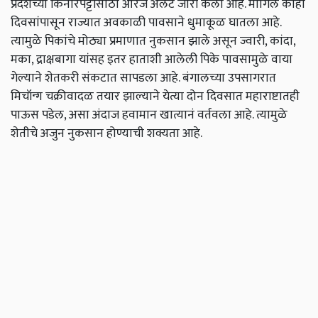
प्रदेशच्या किनारपट्टीसाठी ऑरेंज अलर्ट जारी केला आहे. मागिल काही
दिवसांपासून राज्यात अवकाळी पावसाने धुमाकूळ घातला आहे.
त्यामुळे पिकांचे मोठ्या प्रमाणात नुकसान झाले असून ज्वारी, कांदा,
मका, द्राक्षबागा यांसह इतर हाताशी आलेली पिके पावसामुळे वाया
गेल्याने शेतकरी संकटात सापडला आहे. बंगालच्या उपसागरात
मिचॉन्ग चक्रीवादळ तयार झाल्याने येत्या दोन दिवसात महाराष्टातही
पाऊस पडेल, असा अंदाज हवामान खात्यानं वर्तवला आहे. त्यामुळे
शेतीचे अजुन नुकसान होण्याची शक्यता आहे.