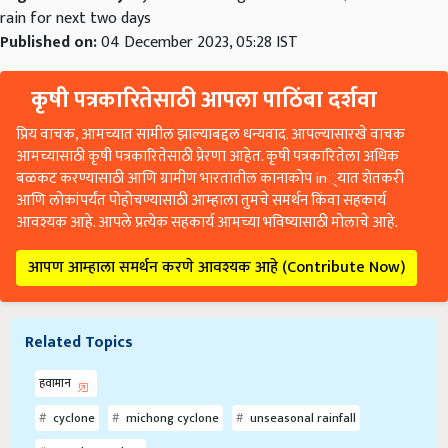
rain for next two days
Published on:
04 December 2023, 05:28 IST
कृषी पत्रकारितेसाठी आपला पाठिंबा दर्शवा
प्रिय वाचक, आमच्यात सामील झाल्याबद्दल धन्यवाद. आपल्यासारखे वाचक
आमच्यासाठी कृषी पत्रकारितेसाठी प्रेरणा आहेत. कृषी पत्रकारितेला अधिक
बळकट करण्यासाठी आणि ग्रामीण भारतातील कानाकोप in्यात शेतकरी
आणि लोकांपर्यंत पोहोचण्यासाठी आम्हाला तुमचे समर्थन किंवा सहकार्य
आवश्यक आहे. आपले प्रत्येक सहकार्य आमच्या भविष्यासाठी मोलाचे आहे.
आपण आम्हाला समर्थन करणे आवश्यक आहे (Contribute Now)
Related Topics
हवामान
cyclone
michong cyclone
unseasonal rainfall