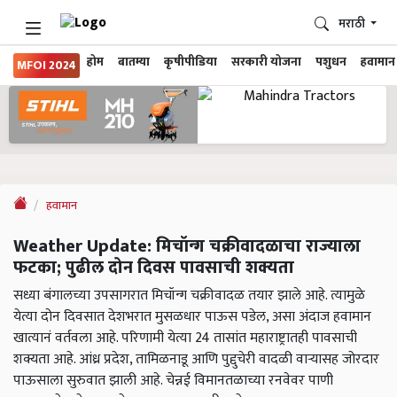
मराठी
होम
बातम्या
कृषीपीडिया
सरकारी योजना
पशुधन
हवामान
MFOI 2024
हवामान
Weather Update: मिचॉन्ग चक्रीवादळाचा राज्याला
फटका; पुढील दोन दिवस पावसाची शक्यता
सध्या बंगालच्या उपसागरात मिचॉन्ग चक्रीवादळ तयार झाले आहे. त्यामुळे
येत्या दोन दिवसात देशभरात मुसळधार पाऊस पडेल, असा अंदाज हवामान
खात्यानं वर्तवला आहे. परिणामी येत्या 24 तासांत महाराष्ट्रातही पावसाची
शक्यता आहे. आंध्र प्रदेश, तामिळनाडू आणि पुद्दुचेरी वादळी वाऱ्यासह जोरदार
पाऊसाला सुरुवात झाली आहे. चेन्नई विमानतळाच्या रनवेवर पाणी