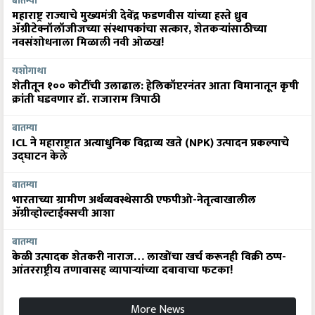
बातम्या
महाराष्ट्र राज्याचे मुख्यमंत्री देवेंद्र फडणवीस यांच्या हस्ते ध्रुव
ॲग्रीटेक्नॉलॉजीजच्या संस्थापकांचा सत्कार, शेतकऱ्यांसाठीच्या
नवसंशोधनाला मिळाली नवी ओळख!
यशोगाथा
शेतीतून १०० कोटींची उलाढाल: हेलिकॉप्टरनंतर आता विमानातून कृषी
क्रांती घडवणार डॉ. राजाराम त्रिपाठी
बातम्या
ICL ने महाराष्ट्रात अत्याधुनिक विद्राव्य खते (NPK) उत्पादन प्रकल्पाचे
उद्घाटन केले
बातम्या
भारताच्या ग्रामीण अर्थव्यवस्थेसाठी एफपीओ-नेतृत्वाखालील
अ‍ॅग्रीव्होल्टाईक्सची आशा
बातम्या
केळी उत्पादक शेतकरी नाराज… लाखोंचा खर्च करूनही विक्री ठप्प-
आंतरराष्ट्रीय तणावासह व्यापाऱ्यांच्या दबावाचा फटका!
More News