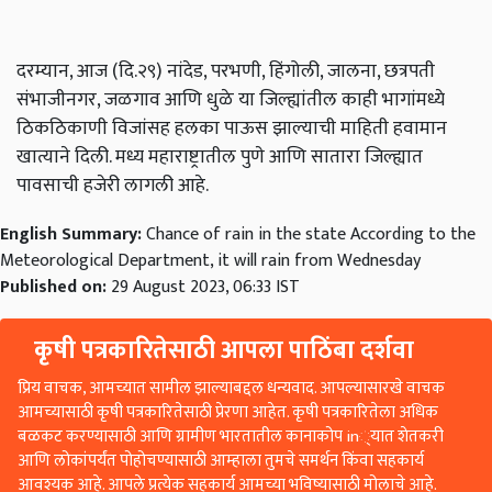
दरम्यान, आज (दि.२९) नांदेड, परभणी, हिंगोली, जालना, छत्रपती
संभाजीनगर, जळगाव आणि धुळे या जिल्ह्यांतील काही भागांमध्ये
ठिकठिकाणी विजांसह हलका पाऊस झाल्याची माहिती हवामान
खात्याने दिली. मध्य महाराष्ट्रातील पुणे आणि सातारा जिल्ह्यात
पावसाची हजेरी लागली आहे.
English Summary:
Chance of rain in the state According to the
Meteorological Department, it will rain from Wednesday
Published on:
29 August 2023, 06:33 IST
कृषी पत्रकारितेसाठी आपला पाठिंबा दर्शवा
प्रिय वाचक, आमच्यात सामील झाल्याबद्दल धन्यवाद. आपल्यासारखे वाचक
आमच्यासाठी कृषी पत्रकारितेसाठी प्रेरणा आहेत. कृषी पत्रकारितेला अधिक
बळकट करण्यासाठी आणि ग्रामीण भारतातील कानाकोप in्यात शेतकरी
आणि लोकांपर्यंत पोहोचण्यासाठी आम्हाला तुमचे समर्थन किंवा सहकार्य
आवश्यक आहे. आपले प्रत्येक सहकार्य आमच्या भविष्यासाठी मोलाचे आहे.