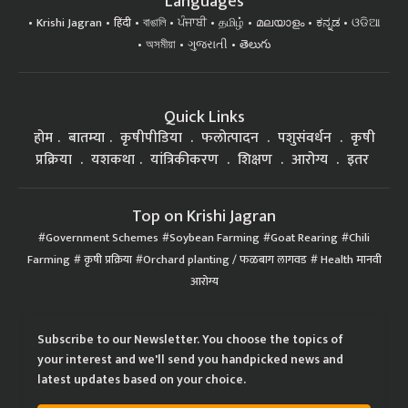
Languages
Krishi Jagran
हिंदी
বাঙালি
ਪੰਜਾਬੀ
தமிழ்
മലയാളം
ಕನ್ನಡ
ଓଡିଆ
অসমীয়া
ગુજરાતી
తెలుగు
Quick Links
होम
बातम्या
कृषीपीडिया
फलोत्पादन
पशुसंवर्धन
कृषी
प्रक्रिया
यशकथा
यांत्रिकीकरण
शिक्षण
आरोग्य
इतर
Top on Krishi Jagran
Government Schemes
Soybean Farming
Goat Rearing
Chili
Farming
कृषी प्रक्रिया
Orchard planting / फळबाग लागवड
Health मानवी
आरोग्य
Subscribe to our Newsletter. You choose the topics of
your interest and we'll send you handpicked news and
latest updates based on your choice.