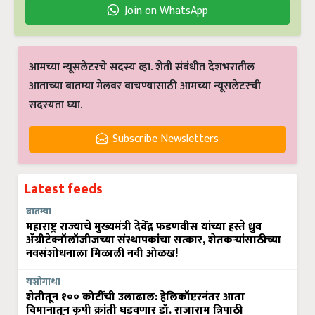
Join on WhatsApp
आमच्या न्यूसलेटरचे सदस्य व्हा. शेती संबंधीत देशभरातील
आताच्या बातम्या मेलवर वाचण्यासाठी आमच्या न्यूसलेटरची
सदस्यता घ्या.
Subscribe Newsletters
Latest feeds
बातम्या
महाराष्ट्र राज्याचे मुख्यमंत्री देवेंद्र फडणवीस यांच्या हस्ते ध्रुव
ॲग्रीटेक्नॉलॉजीजच्या संस्थापकांचा सत्कार, शेतकऱ्यांसाठीच्या
नवसंशोधनाला मिळाली नवी ओळख!
यशोगाथा
शेतीतून १०० कोटींची उलाढाल: हेलिकॉप्टरनंतर आता
विमानातून कृषी क्रांती घडवणार डॉ. राजाराम त्रिपाठी