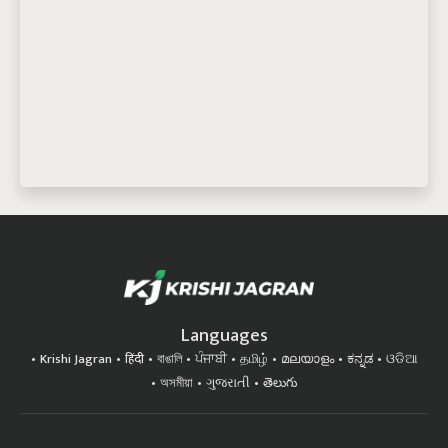
Languages
Krishi Jagran
हिंदी
বাঙালি
ਪੰਜਾਬੀ
தமிழ்
മലയാളം
ಕನ್ನಡ
ଓଡିଆ
অসমীয়া
ગુજરાતી
తెలుగు