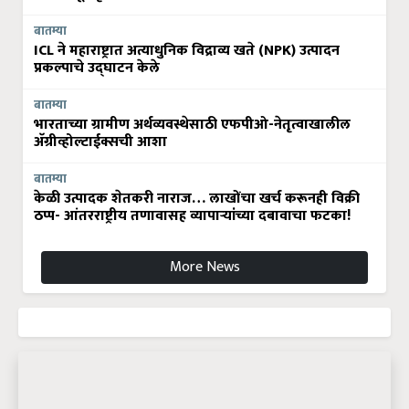
बातम्या
ICL ने महाराष्ट्रात अत्याधुनिक विद्राव्य खते (NPK) उत्पादन
प्रकल्पाचे उद्घाटन केले
बातम्या
भारताच्या ग्रामीण अर्थव्यवस्थेसाठी एफपीओ-नेतृत्वाखालील
अ‍ॅग्रीव्होल्टाईक्सची आशा
बातम्या
केळी उत्पादक शेतकरी नाराज… लाखोंचा खर्च करूनही विक्री
ठप्प- आंतरराष्ट्रीय तणावासह व्यापाऱ्यांच्या दबावाचा फटका!
More News