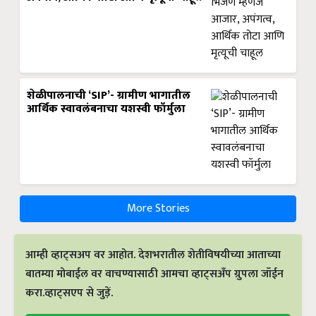
शेळीपालनाची ‘SIP’- ग्रामीण भागातील
आर्थिक स्वावलंबनाचा यशस्वी फॉर्मुला
More Stories
आम्ही व्हाट्सअप वर आहोत. देशभरातील शेतीविषयीच्या आताच्या
बातम्या मोबाईल वर वाचण्यासाठी आमचा व्हाट्सअँप ग्रुपला जॉईन
करा.व्हाट्सएप से जुड़ें.