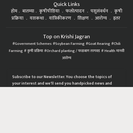
Quick Links
होम
बातम्या
कृषीपीडिया
फलोत्पादन
पशुसंवर्धन
कृषी
प्रक्रिया
यशकथा
यांत्रिकीकरण
शिक्षण
आरोग्य
इतर
Top on Krishi Jagran
Government Schemes
Soybean Farming
Goat Rearing
Chili
Farming
कृषी प्रक्रिया
Orchard planting / फळबाग लागवड
Health मानवी
आरोग्य
Subscribe to our Newsletter. You choose the topics of
your interest and we'll send you handpicked news and
latest updates based on your choice.
Subscribe Newsletters