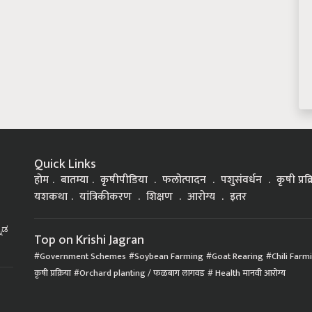
Quick Links
होम
बातम्या
कृषीपीडिया
फलोत्पादन
पशुसंवर्धन
कृषी प्रक
यशकथा
यांत्रिकीकरण
शिक्षण
आरोग्य
इतर
್ನಡ
Top on Krishi Jagran
Government Schemes
Soybean Farming
Goat Rearing
Chili Farm
कृषी प्रक्रिया
Orchard planting / फळबाग लागवड
Health मानवी आरोग्य