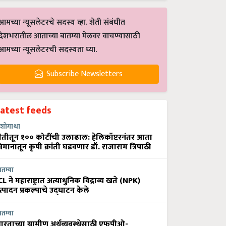
आमच्या न्यूसलेटरचे सदस्य व्हा. शेती संबंधीत
देशभरातील आताच्या बातम्या मेलवर वाचण्यासाठी
आमच्या न्यूसलेटरची सदस्यता घ्या.
Subscribe Newsletters
Latest feeds
शोगाथा
ेतीतून १०० कोटींची उलाढाल: हेलिकॉप्टरनंतर आता
िमानातून कृषी क्रांती घडवणार डॉ. राजाराम त्रिपाठी
ातम्या
CL ने महाराष्ट्रात अत्याधुनिक विद्राव्य खते (NPK)
त्पादन प्रकल्पाचे उद्घाटन केले
ातम्या
ारताच्या ग्रामीण अर्थव्यवस्थेसाठी एफपीओ-