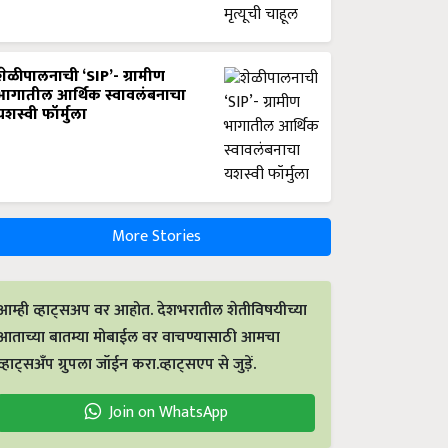
शेळीपालनाची ‘SIP’- ग्रामीण
भागातील आर्थिक स्वावलंबनाचा
यशस्वी फॉर्मुला
More Stories
आम्ही व्हाट्सअप वर आहोत. देशभरातील शेतीविषयीच्या
आताच्या बातम्या मोबाईल वर वाचण्यासाठी आमचा
व्हाट्सअँप ग्रुपला जॉईन करा.व्हाट्सएप से जुड़ें.
Join on WhatsApp