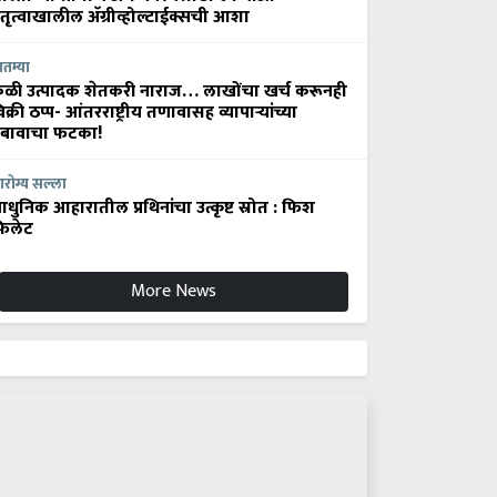
ेतृत्वाखालील अ‍ॅग्रीव्होल्टाईक्सची आशा
ातम्या
ेळी उत्पादक शेतकरी नाराज… लाखोंचा खर्च करूनही
िक्री ठप्प- आंतरराष्ट्रीय तणावासह व्यापाऱ्यांच्या
बावाचा फटका!
रोग्य सल्ला
धुनिक आहारातील प्रथिनांचा उत्कृष्ट स्रोत : फिश
िलेट
More News