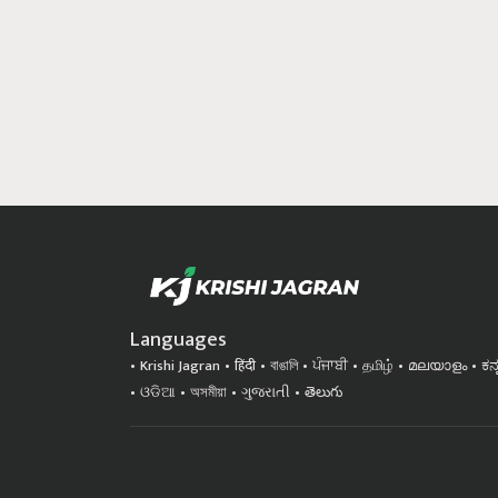
Languages
Krishi Jagran
हिंदी
বাঙালি
ਪੰਜਾਬੀ
தமிழ்
മലയാളം
ಕನ
ଓଡିଆ
অসমীয়া
ગુજરાતી
తెలుగు