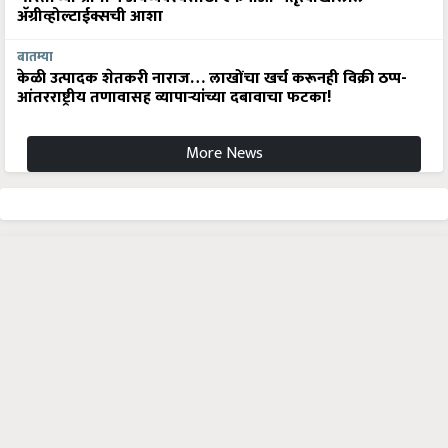
अ‍ॅग्रीव्होल्टाईक्सची आशा
बातम्या
केळी उत्पादक शेतकरी नाराज… लाखोंचा खर्च करूनही विक्री ठप्प-
आंतरराष्ट्रीय तणावासह व्यापाऱ्यांच्या दबावाचा फटका!
More News