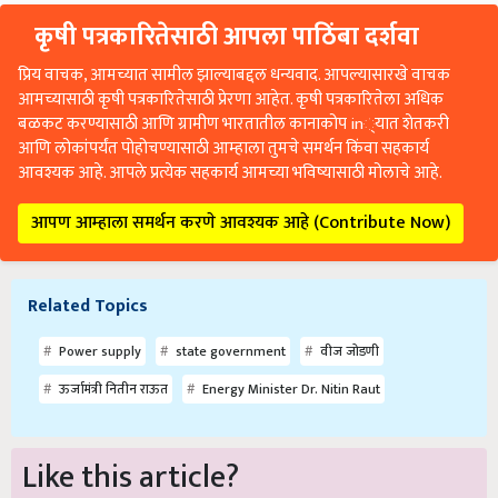
कृषी पत्रकारितेसाठी आपला पाठिंबा दर्शवा
प्रिय वाचक, आमच्यात सामील झाल्याबद्दल धन्यवाद. आपल्यासारखे वाचक
आमच्यासाठी कृषी पत्रकारितेसाठी प्रेरणा आहेत. कृषी पत्रकारितेला अधिक
बळकट करण्यासाठी आणि ग्रामीण भारतातील कानाकोप in्यात शेतकरी
आणि लोकांपर्यंत पोहोचण्यासाठी आम्हाला तुमचे समर्थन किंवा सहकार्य
आवश्यक आहे. आपले प्रत्येक सहकार्य आमच्या भविष्यासाठी मोलाचे आहे.
आपण आम्हाला समर्थन करणे आवश्यक आहे (Contribute Now)
Related Topics
Power supply
state government
वीज जोडणी
ऊर्जामंत्री नितीन राऊत
Energy Minister Dr. Nitin Raut
Like this article?