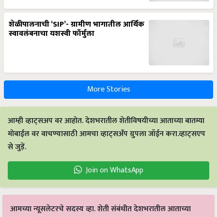
शेळीपालनाची ‘SIP’- ग्रामीण भागातील आर्थिक
स्वावलंबनाचा यशस्वी फॉर्मुला
More Stories
आम्ही व्हाट्सअप वर आहोत. देशभरातील शेतीविषयीच्या आताच्या बातम्या
मोबाईल वर वाचण्यासाठी आमचा व्हाट्सअँप ग्रुपला जॉईन करा.व्हाट्सएप
से जुड़ें.
Join on WhatsApp
आमच्या न्यूसलेटरचे सदस्य व्हा. शेती संबंधीत देशभरातील आताच्या