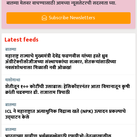
बातम्या मेलवर वाचण्यासाठी आमच्या न्यूसलेटरची सदस्यता घ्या.
Subscribe Newsletters
Latest feeds
बातम्या
महाराष्ट्र राज्याचे मुख्यमंत्री देवेंद्र फडणवीस यांच्या हस्ते ध्रुव
ॲग्रीटेक्नॉलॉजीजच्या संस्थापकांचा सत्कार, शेतकऱ्यांसाठीच्या
नवसंशोधनाला मिळाली नवी ओळख!
यशोगाथा
शेतीतून १०० कोटींची उलाढाल: हेलिकॉप्टरनंतर आता विमानातून कृषी
क्रांती घडवणार डॉ. राजाराम त्रिपाठी
बातम्या
ICL ने महाराष्ट्रात अत्याधुनिक विद्राव्य खते (NPK) उत्पादन प्रकल्पाचे
उद्घाटन केले
बातम्या
भारताच्या ग्रामीण अर्थव्यवस्थेसाठी एफपीओ-नेतृत्वाखालील