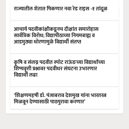
राज्यातील शेतात पिकणार नवा रेड राइस -१ तांदूळ
आचार्य पदवीकांक्षीकडूनच दीक्षांत समारोहास
सार्वत्रिक विरोध; विद्यापीठाच्या नियमबाह्य व
आडमुठ्या धोरणामुळे विद्यार्थी संतप्त
कृषि व संलग्न पदवीत स्पॉट राऊंङच्या विद्यार्थांच्या
शिष्यवृत्ती प्रश्नावर पदवीधर संघटना उभारणार
विद्यार्थी लढा
‘शिक्षणमहर्षी डॉ. पंजाबराव देशमुख यांना भारतरत्न
मिळवून देण्यासाठी पाठपुरावा करणार’