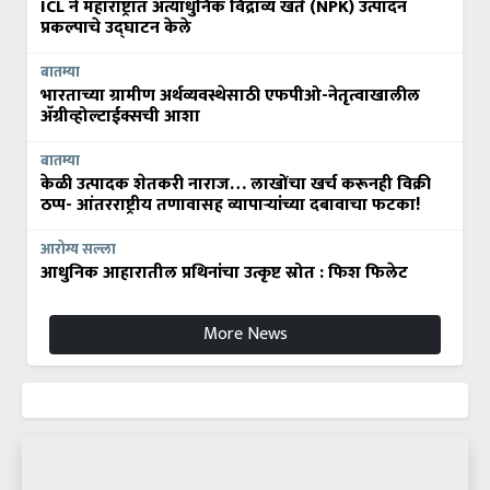
ICL ने महाराष्ट्रात अत्याधुनिक विद्राव्य खते (NPK) उत्पादन
प्रकल्पाचे उद्घाटन केले
बातम्या
भारताच्या ग्रामीण अर्थव्यवस्थेसाठी एफपीओ-नेतृत्वाखालील
अ‍ॅग्रीव्होल्टाईक्सची आशा
बातम्या
केळी उत्पादक शेतकरी नाराज… लाखोंचा खर्च करूनही विक्री
ठप्प- आंतरराष्ट्रीय तणावासह व्यापाऱ्यांच्या दबावाचा फटका!
आरोग्य सल्ला
आधुनिक आहारातील प्रथिनांचा उत्कृष्ट स्रोत : फिश फिलेट
More News