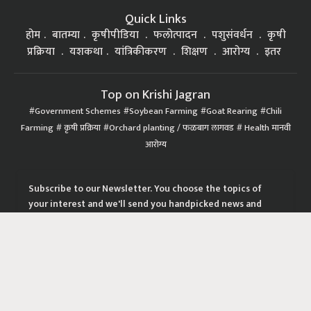
Quick Links
होम
बातम्या
कृषीपीडिया
फलोत्पादन
पशुसंवर्धन
कृषी
प्रक्रिया
यशकथा
यांत्रिकीकरण
शिक्षण
आरोग्य
इतर
Top on Krishi Jagran
Government Schemes
Soybean Farming
Goat Rearing
Chili
Farming
कृषी प्रक्रिया
Orchard planting / फळबाग लागवड
Health मानवी
आरोग्य
Subscribe to our Newsletter. You choose the topics of
your interest and we'll send you handpicked news and
latest updates based on your choice.
Subscribe Newsletters