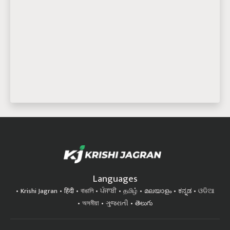
Languages
Krishi Jagran
हिंदी
বাঙালি
ਪੰਜਾਬੀ
தமிழ்
മലയാളം
ಕನ್ನಡ
ଓଡିଆ
অসমীয়া
ગુજરાતી
తెలుగు