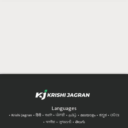
Languages
Krishi Jagran
हिंदी
বাঙালি
ਪੰਜਾਬੀ
தமிழ்
മലയാളം
ಕನ್ನಡ
ଓଡିଆ
অসমীয়া
ગુજરાતી
తెలుగు