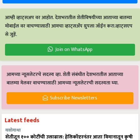
आम्ही व्हाट्सअप वर आहोत. देशभरातील शेतीविषयीच्या आताच्या बातम्या
मोबाईल वर वाचण्यासाठी आमचा व्हाट्सअँप ग्रुपला जॉईन करा.व्हाट्सएप
से जुड़ें.
Join on WhatsApp
आमच्या न्यूसलेटरचे सदस्य व्हा. शेती संबंधीत देशभरातील आताच्या
बातम्या मेलवर वाचण्यासाठी आमच्या न्यूसलेटरची सदस्यता घ्या.
Subscribe Newsletters
Latest feeds
यशोगाथा
शेतीतून १०० कोटींची उलाढाल: हेलिकॉप्टरनंतर आता विमानातून कृषी