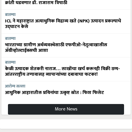
क्रांती घडवणार डॉ. राजाराम त्रिपाठी
बातम्या
ICL ने महाराष्ट्रात अत्याधुनिक विद्राव्य खते (NPK) उत्पादन प्रकल्पाचे
उद्घाटन केले
बातम्या
भारताच्या ग्रामीण अर्थव्यवस्थेसाठी एफपीओ-नेतृत्वाखालील
अ‍ॅग्रीव्होल्टाईक्सची आशा
बातम्या
केळी उत्पादक शेतकरी नाराज… लाखोंचा खर्च करूनही विक्री ठप्प-
आंतरराष्ट्रीय तणावासह व्यापाऱ्यांच्या दबावाचा फटका!
आरोग्य सल्ला
आधुनिक आहारातील प्रथिनांचा उत्कृष्ट स्रोत : फिश फिलेट
More News