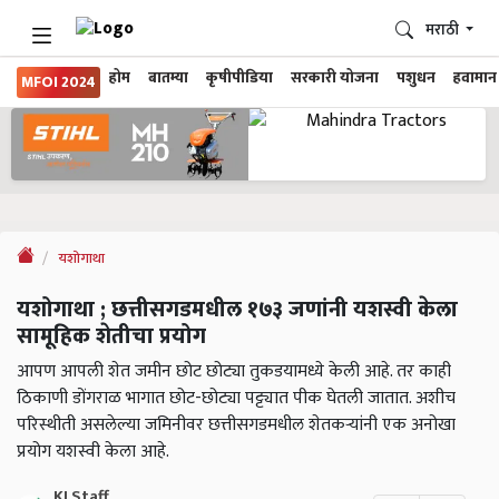
मराठी
होम
बातम्या
कृषीपीडिया
सरकारी योजना
पशुधन
हवामान
MFOI 2024
यशोगाथा
यशोगाथा ; छत्तीसगडमधील १७३ जणांनी यशस्वी केला
सामूहिक शेतीचा प्रयोग
आपण आपली शेत जमीन छोट छोट्या तुकडयामध्ये केली आहे. तर काही
ठिकाणी डोंगराळ भागात छोट-छोट्या पट्ट्यात पीक घेतली जातात. अशीच
परिस्थीती असलेल्या जमिनीवर छत्तीसगडमधील शेतकऱ्यांनी एक अनोखा
प्रयोग यशस्वी केला आहे.
KJ Staff