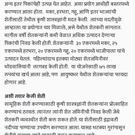
अन्य इतर पिकांचेही उत्पन्न घेत आहेत. असा प्रयोग आधीही बस्तरमध्ये
करण्यात आला होता. मका, हरभरा, गहू, आणि इतर भाज्यांची
शेतीसाठी तेथील कृषी शास्त्रज्ञांनी मदत केली. त्यांच्या मदतीमुळे
आम्हाला या प्रयोगात यश मिळाले, असे येथील शेतकरी सांगतात.
मागील वर्षी शेतकऱ्यांनी कमी वेळात अधिक उत्पादन देणाऱ्या
पिकांची निवड केली होती. शेतकऱ्यांनी ३० एकरमध्ये मका, २५
एकरमध्ये हरभरा, २० एकरमध्ये गहू, २० एकरमध्ये भाजीपाला यांचे
उत्पादन घेतलं. पहिल्यांदाच इतक्या मोठ्या शेतजमिनीवर
भोंडवासियांनी लागवड केली होती. या योजनेसाठी ७५ लाख
रुपयांचा खर्च आला आहे, पण आयुष्यभर येथील शेतकऱ्यांचा फायदा
होणार आहे.
अशी तयार केली शेती
सामूहिक शेती करण्यासाठी कृषी शास्त्रज्ञांनी शेतकऱ्यांना प्रोत्साहित
करण्याचं ठरवलं. त्यानंतर त्यांनी शेत जमिनीची निवड केली जेथे
शेतकरी व्यवस्थीत शेती करु शकत होते. या शेतीसाठी इंद्रावती
नदीच्या पाण्याचा उपयोग करण्यात आला. यासह भटक्या गुरांपासून