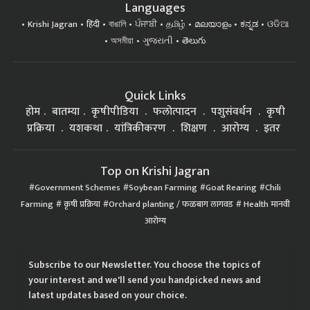
Languages
Krishi Jagran
हिंदी
বাঙালি
ਪੰਜਾਬੀ
தமிழ்
മലയാളം
ಕನ್ನಡ
ଓଡିଆ
অসমীয়া
ગુજરાતી
తెలుగు
Quick Links
होम
बातम्या
कृषीपीडिया
फलोत्पादन
पशुसंवर्धन
कृषी
प्रक्रिया
यशकथा
यांत्रिकीकरण
शिक्षण
आरोग्य
इतर
Top on Krishi Jagran
Government Schemes
Soybean Farming
Goat Rearing
Chili
Farming
कृषी प्रक्रिया
Orchard planting / फळबाग लागवड
Health मानवी
आरोग्य
Subscribe to our Newsletter. You choose the topics of
your interest and we'll send you handpicked news and
latest updates based on your choice.