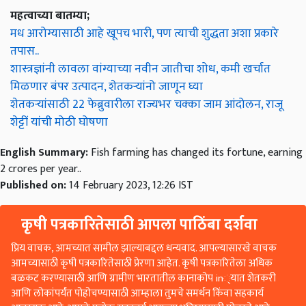
महत्वाच्या बातम्या;
मध आरोग्यासाठी आहे खूपच भारी, पण त्याची शुद्धता अशा प्रकारे
तपास..
शास्त्रज्ञांनी लावला वांग्याच्या नवीन जातीचा शोध, कमी खर्चात
मिळणार बंपर उत्पादन, शेतकऱ्यांनो जाणून घ्या
शेतकऱ्यांसाठी 22 फेब्रुवारीला राज्यभर चक्का जाम आंदोलन, राजू
शेट्टीं यांची मोठी घोषणा
English Summary:
Fish farming has changed its fortune, earning
2 crores per year..
Published on:
14 February 2023, 12:26 IST
कृषी पत्रकारितेसाठी आपला पाठिंबा दर्शवा
प्रिय वाचक, आमच्यात सामील झाल्याबद्दल धन्यवाद. आपल्यासारखे वाचक
आमच्यासाठी कृषी पत्रकारितेसाठी प्रेरणा आहेत. कृषी पत्रकारितेला अधिक
बळकट करण्यासाठी आणि ग्रामीण भारतातील कानाकोप in्यात शेतकरी
आणि लोकांपर्यंत पोहोचण्यासाठी आम्हाला तुमचे समर्थन किंवा सहकार्य