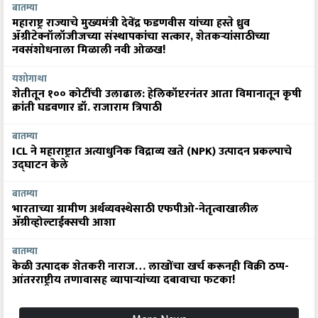
बातम्या
महाराष्ट्र राज्याचे मुख्यमंत्री देवेंद्र फडणवीस यांच्या हस्ते ध्रुव
ॲग्रीटेक्नॉलॉजीजच्या संस्थापकांचा सत्कार, शेतकऱ्यांसाठीच्या
नवसंशोधनाला मिळाली नवी ओळख!
यशोगाथा
शेतीतून १०० कोटींची उलाढाल: हेलिकॉप्टरनंतर आता विमानातून कृषी
क्रांती घडवणार डॉ. राजाराम त्रिपाठी
बातम्या
ICL ने महाराष्ट्रात अत्याधुनिक विद्राव्य खते (NPK) उत्पादन प्रकल्पाचे
उद्घाटन केले
बातम्या
भारताच्या ग्रामीण अर्थव्यवस्थेसाठी एफपीओ-नेतृत्वाखालील
अ‍ॅग्रीव्होल्टाईक्सची आशा
बातम्या
केळी उत्पादक शेतकरी नाराज… लाखोंचा खर्च करूनही विक्री ठप्प-
आंतरराष्ट्रीय तणावासह व्यापाऱ्यांच्या दबावाचा फटका!