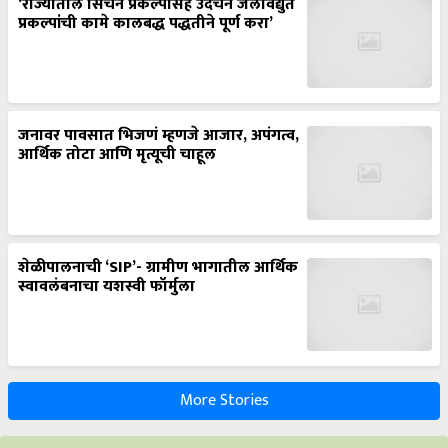
‘राज्यातील सिंचन प्रकल्पासह उदंचन जलविद्युत
प्रकल्पांची कामे कालबद्ध पद्धतीने पूर्ण करा’
जनावर पावसात भिजणं म्हणजे आजार, अपंगत्व,
आर्थिक तोटा आणि मृत्यूची चाहूल
शेळीपालनाची ‘SIP’- ग्रामीण भागातील आर्थिक
स्वावलंबनाचा यशस्वी फॉर्मुला
More Stories