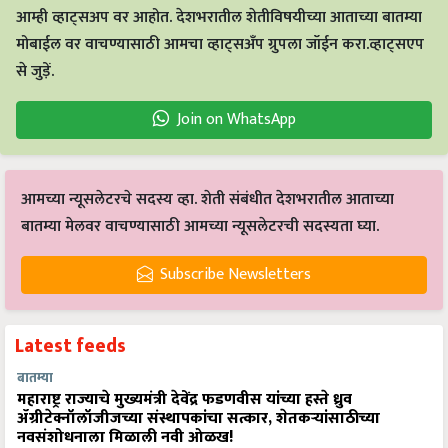
आम्ही व्हाट्सअप वर आहोत. देशभरातील शेतीविषयीच्या आताच्या बातम्या
मोबाईल वर वाचण्यासाठी आमचा व्हाट्सअँप ग्रुपला जॉईन करा.व्हाट्सएप
से जुड़ें.
Join on WhatsApp
आमच्या न्यूसलेटरचे सदस्य व्हा. शेती संबंधीत देशभरातील आताच्या
बातम्या मेलवर वाचण्यासाठी आमच्या न्यूसलेटरची सदस्यता घ्या.
Subscribe Newsletters
Latest feeds
बातम्या
महाराष्ट्र राज्याचे मुख्यमंत्री देवेंद्र फडणवीस यांच्या हस्ते ध्रुव
ॲग्रीटेक्नॉलॉजीजच्या संस्थापकांचा सत्कार, शेतकऱ्यांसाठीच्या
नवसंशोधनाला मिळाली नवी ओळख!