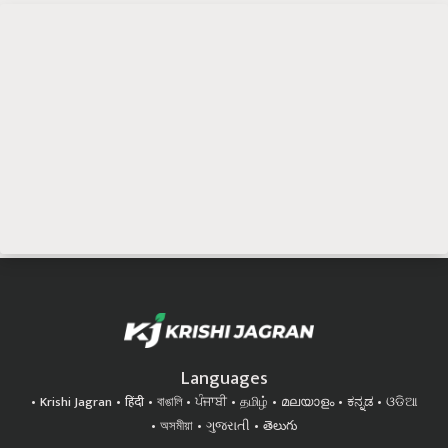
Languages
Krishi Jagran
हिंदी
বাঙালি
ਪੰਜਾਬੀ
தமிழ்
മലയാളം
ಕನ್ನಡ
ଓଡିଆ
অসমীয়া
ગુજરાતી
తెలుగు