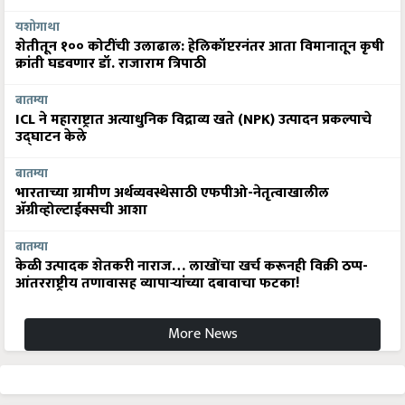
यशोगाथा
शेतीतून १०० कोटींची उलाढाल: हेलिकॉप्टरनंतर आता विमानातून कृषी
क्रांती घडवणार डॉ. राजाराम त्रिपाठी
बातम्या
ICL ने महाराष्ट्रात अत्याधुनिक विद्राव्य खते (NPK) उत्पादन प्रकल्पाचे
उद्घाटन केले
बातम्या
भारताच्या ग्रामीण अर्थव्यवस्थेसाठी एफपीओ-नेतृत्वाखालील
अ‍ॅग्रीव्होल्टाईक्सची आशा
बातम्या
केळी उत्पादक शेतकरी नाराज… लाखोंचा खर्च करूनही विक्री ठप्प-
आंतरराष्ट्रीय तणावासह व्यापाऱ्यांच्या दबावाचा फटका!
More News