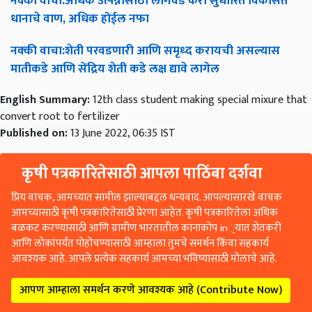
नक्की
वाचा
:
अधिक
उत्पन्नासाठी
लागवड
करा
सुधारित
विकसित
धानाचे
वाण
,
अधिक
होईल
नफा
नक्की
वाचा
:
शेती
परवडणारी
आणि
समृध्द
करायची
असल्यास
मातीकडे
आणि
सेंद्रिय
शेती
कडे
लक्ष
द्यावे
लागेल
English Summary:
12th class student making special mixure that
convert root to fertilizer
Published on:
13 June 2022, 06:35 IST
कृषी पत्रकारितेसाठी आपला पाठिंबा दर्शवा
प्रिय वाचक, आमच्यात सामील झाल्याबद्दल धन्यवाद. आपल्यासारखे वाचक
आमच्यासाठी कृषी पत्रकारितेसाठी प्रेरणा आहेत. कृषी पत्रकारितेला अधिक
बळकट करण्यासाठी आणि ग्रामीण भारतातील कानाकोप in्यात शेतकरी
आणि लोकांपर्यंत पोहोचण्यासाठी आम्हाला तुमचे समर्थन किंवा सहकार्य
आवश्यक आहे. आपले प्रत्येक सहकार्य आमच्या भविष्यासाठी मोलाचे आहे.
आपण आम्हाला समर्थन करणे आवश्यक आहे (Contribute Now)