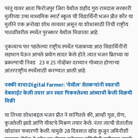
परंतु यावर आता फिरोजपुर जिरा येथील शहीद गुरु रामदास सरकारी
मुलींच्या उच्च माध्यमिक स्मार्ट स्कूल ची विद्यार्थिनी भजन प्रीत कौर या
मुलीने एक अनोखा शोध लावला असून या शोधासाठी तिची राष्ट्रीय
पातळीवरील स्पर्धेत पुरस्कार येथील मिळाला आहे.
नुकत्याच पार पडलेल्या राष्ट्रीय स्पर्धेत पंजाबच्या आठ विद्यार्थिनींनी
सहभाग घेऊन आपले प्रयोग सादर केले होते. त्यात भजन प्रितच्या या
प्रकल्पाची निवड 23 व 25 नोव्हेंबर दरम्यान गोव्यात होणाऱ्या
आंतरराष्ट्रीय स्पर्धेसाठी करण्यात आली आहे.
नक्की
वाचा
:Digital Farmer: '
येथील
'
शेतकऱ्यांनी
स्वतःची
वेबसाईट
केली
तयार
अन
स्वतः
पिकवलेल्या
आंब्याची
केली
विक्रमी
विक्री
या तिच्या शोधाबद्दल भजन प्रीत ने सांगितले की, आम्ही गूळ, शेण,
कुजलेली झाडे आणि यीस्टचे मिश्रण तयार केले. नंतर त्याची शेतातील
खोडांवर फवारणी केली. यामुळे 28 दिवसात खोड कुजून जमिनीशी