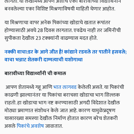
लागतो. या लेखामध्ये आपण अशाच एका बारावीच्या विद्यार्थिनीने
बनवलेल्या एका विशिष्ट मिश्रणाविषयी माहिती घेणार आहोत.
या मिश्रणाचा वापर अनेक पिकांच्या खोडाचे खतात रूपांतर
होण्यासाठी अवघे 28 दिवस लागतात. एवढेच नाही तर जमिनीची
सुपीकता देखील 23 टक्क्यांनी वाढण्यास मदत होते.
नक्की
वाचा
:
डर
के
आगे
जीत
है
!
कांद्याने
रडवले
तर
पातीने
हसवले
;
वाचा
भन्नाट
शेतकरी
दाम्पत्याची
यशोगाथा
बारावीच्या
विद्यार्थ्यांनी
ची
कमाल
आपण शेतामध्ये गहू आणि
भात लागवड
केलेली असते. या पिकांची
काढणी झाल्यानंतर या पिकांचा बराचसा खोडाचा भाग शिल्लक
राहतो. हा खोडाचा भाग नष्ट करण्यासाठी अगदी विदेशात देखील
मोठ्या प्रमाणात संशोधन केले जात आहे. कारण यामुळेप्रदूषण
यासारख्या समस्या देखील निर्माण होतात कारण बरेच शेतकरी
असले
पिकांचे अवशेष
जाळतात.