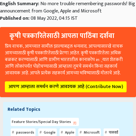
English Summary:
No more trouble remembering passwords! Big
announcement from Google, Apple and Microsoft
Published on:
08 May 2022, 04:15 IST
कृषी पत्रकारितेसाठी आपला पाठिंबा दर्शवा
प्रिय वाचक, आमच्यात सामील झाल्याबद्दल धन्यवाद. आपल्यासारखे वाचक
आमच्यासाठी कृषी पत्रकारितेसाठी प्रेरणा आहेत. कृषी पत्रकारितेला अधिक
बळकट करण्यासाठी आणि ग्रामीण भारतातील कानाकोप in्यात शेतकरी
आणि लोकांपर्यंत पोहोचण्यासाठी आम्हाला तुमचे समर्थन किंवा सहकार्य
आवश्यक आहे. आपले प्रत्येक सहकार्य आमच्या भविष्यासाठी मोलाचे आहे.
आपण आम्हाला समर्थन करणे आवश्यक आहे (Contribute Now)
Related Topics
Feature Stories/Special Day Stories
passwords
Google
Apple
Microsoft
पासवर्ड