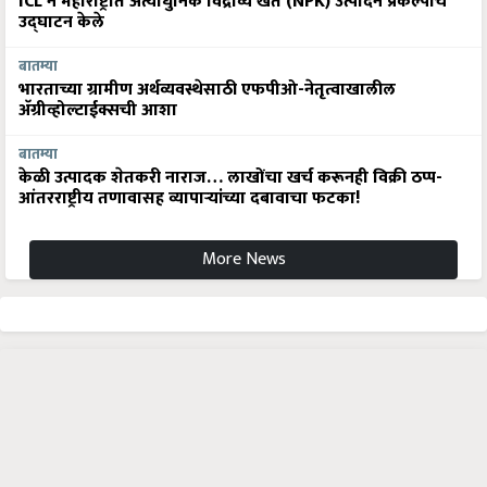
ICL ने महाराष्ट्रात अत्याधुनिक विद्राव्य खते (NPK) उत्पादन प्रकल्पाचे
उद्घाटन केले
बातम्या
भारताच्या ग्रामीण अर्थव्यवस्थेसाठी एफपीओ-नेतृत्वाखालील
अ‍ॅग्रीव्होल्टाईक्सची आशा
बातम्या
केळी उत्पादक शेतकरी नाराज… लाखोंचा खर्च करूनही विक्री ठप्प-
आंतरराष्ट्रीय तणावासह व्यापाऱ्यांच्या दबावाचा फटका!
More News