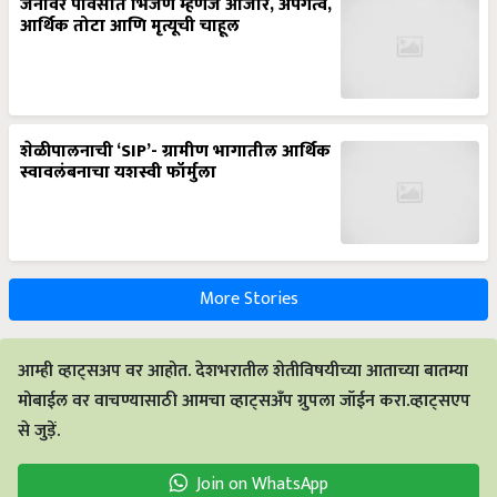
जनावर पावसात भिजणं म्हणजे आजार, अपंगत्व,
आर्थिक तोटा आणि मृत्यूची चाहूल
शेळीपालनाची ‘SIP’- ग्रामीण भागातील आर्थिक
स्वावलंबनाचा यशस्वी फॉर्मुला
More Stories
आम्ही व्हाट्सअप वर आहोत. देशभरातील शेतीविषयीच्या आताच्या बातम्या
मोबाईल वर वाचण्यासाठी आमचा व्हाट्सअँप ग्रुपला जॉईन करा.व्हाट्सएप
से जुड़ें.
Join on WhatsApp