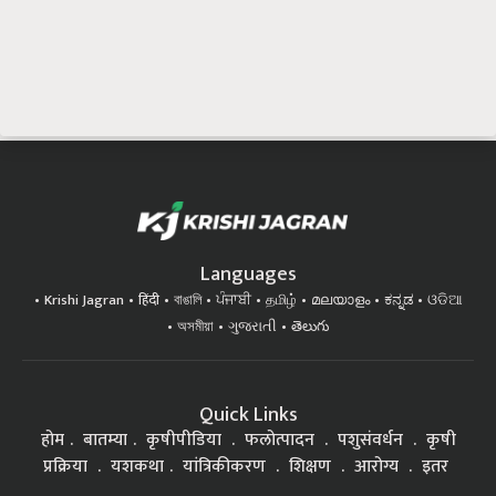
Languages
Krishi Jagran
हिंदी
বাঙালি
ਪੰਜਾਬੀ
தமிழ்
മലയാളം
ಕನ್ನಡ
ଓଡିଆ
অসমীয়া
ગુજરાતી
తెలుగు
Quick Links
होम
बातम्या
कृषीपीडिया
फलोत्पादन
पशुसंवर्धन
कृषी
प्रक्रिया
यशकथा
यांत्रिकीकरण
शिक्षण
आरोग्य
इतर