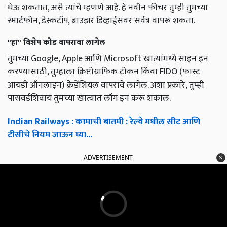
घेऊ शकतात, असे त्यांचे म्हणणे आहे. हे नवीन फीचर तुम्ही तुमच्या
स्मार्टफोन, डेस्कटॉप, ब्राउझर डिव्हाईसवर सर्वत्र वापरू शकता.
"हा" विशेष कोड वापरावा लागेल
तुमच्या Google, Apple आणि Microsoft खात्यांमध्ये साइन इन
करण्यासाठी, तुम्हाला क्रिप्टोग्राफिक टोकन किंवा FIDO (फास्ट
आयडी ऑनलाइन) क्रेडेंशियल वापरावे लागेल. अशा प्रकारे, तुम्ही
पासवर्डशिवाय तुमच्या खात्यात लॉग इन करू शकाल.
Indian Railways : कामाची बातमी : रेल्वे मधील सीट आणि
टीसीचे नियम जाऊन घ्या...
ADVERTISEMENT