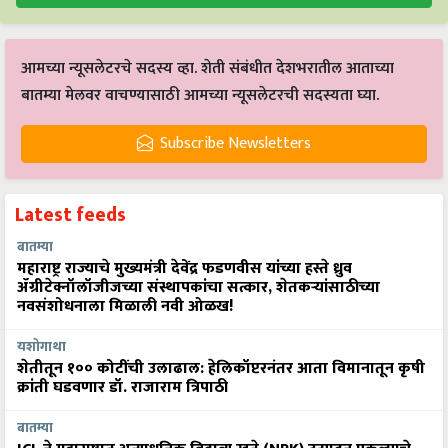
आमच्या न्यूसलेटरचे सदस्य व्हा. शेती संबंधीत देशभरातील आताच्या
बातम्या मेलवर वाचण्यासाठी आमच्या न्यूसलेटरची सदस्यता घ्या.
Subscribe Newsletters
Latest feeds
बातम्या
महाराष्ट्र राज्याचे मुख्यमंत्री देवेंद्र फडणवीस यांच्या हस्ते ध्रुव
ॲग्रीटेक्नॉलॉजीजच्या संस्थापकांचा सत्कार, शेतकऱ्यांसाठीच्या
नवसंशोधनाला मिळाली नवी ओळख!
यशोगाथा
शेतीतून १०० कोटींची उलाढाल: हेलिकॉप्टरनंतर आता विमानातून कृषी
क्रांती घडवणार डॉ. राजाराम त्रिपाठी
बातम्या