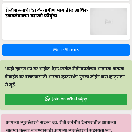
शेळीपालनाची ‘SIP’- ग्रामीण भागातील आर्थिक
स्वावलंबनाचा यशस्वी फॉर्मुला
More Stories
आम्ही व्हाट्सअप वर आहोत. देशभरातील शेतीविषयीच्या आताच्या बातम्या
मोबाईल वर वाचण्यासाठी आमचा व्हाट्सअँप ग्रुपला जॉईन करा.व्हाट्सएप
से जुड़ें.
Join on WhatsApp
आमच्या न्यूसलेटरचे सदस्य व्हा. शेती संबंधीत देशभरातील आताच्या
बातम्या मेलवर वाचण्यासाठी आमच्या न्यूसलेटरची सदस्यता घ्या.