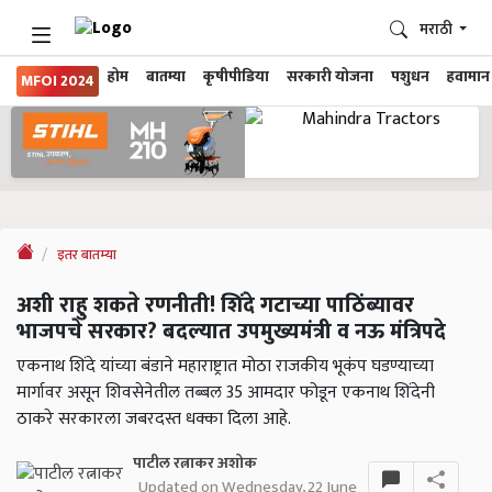
मराठी
होम
बातम्या
कृषीपीडिया
सरकारी योजना
पशुधन
हवामान
MFOI 2024
इतर बातम्या
अशी राहु शकते रणनीती! शिंदे गटाच्या पाठिंब्यावर
भाजपचे सरकार? बदल्यात उपमुख्यमंत्री व नऊ मंत्रिपदे
एकनाथ शिंदे यांच्या बंडाने महाराष्ट्रात मोठा राजकीय भूकंप घडण्याच्या
मार्गावर असून शिवसेनेतील तब्बल 35 आमदार फोडून एकनाथ शिंदेनी
ठाकरे सरकारला जबरदस्त धक्का दिला आहे.
पाटील रत्नाकर अशोक
Updated on Wednesday, 22 June