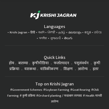
Languages
Krishi Jagran
हिंदी
বাঙালি
ਪੰਜਾਬੀ
தமிழ்
മലയാളം
ಕನ್ನಡ
ଓଡିଆ
অসমীয়া
ગુજરાતી
తెలుగు
Quick Links
होम
बातम्या
कृषीपीडिया
फलोत्पादन
पशुसंवर्धन
कृषी
प्रक्रिया
यशकथा
यांत्रिकीकरण
शिक्षण
आरोग्य
इतर
Top on Krishi Jagran
Government Schemes
Soybean Farming
Goat Rearing
Chili
Farming
कृषी प्रक्रिया
Orchard planting / फळबाग लागवड
Health मानवी
आरोग्य