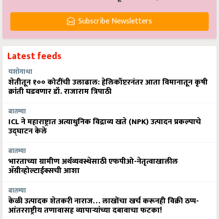
Subscribe Newsletters
Latest feeds
यशोगाथा
शेतीतून १०० कोटींची उलाढाल: हेलिकॉप्टरनंतर आता विमानातून कृषी
क्रांती घडवणार डॉ. राजाराम त्रिपाठी
बातम्या
ICL ने महाराष्ट्रात अत्याधुनिक विद्राव्य खते (NPK) उत्पादन प्रकल्पाचे
उद्घाटन केले
बातम्या
भारताच्या ग्रामीण अर्थव्यवस्थेसाठी एफपीओ-नेतृत्वाखालील
अ‍ॅग्रीव्होल्टाईक्सची आशा
बातम्या
केळी उत्पादक शेतकरी नाराज… लाखोंचा खर्च करूनही विक्री ठप्प-
आंतरराष्ट्रीय तणावासह व्यापाऱ्यांच्या दबावाचा फटका!