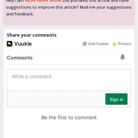
Hey! I am
पाटील रत्नाकर अशोक
. Did you liked this article and have
suggestions to improve this article?
Mail
me your suggestions
and feedback.
Share your comments