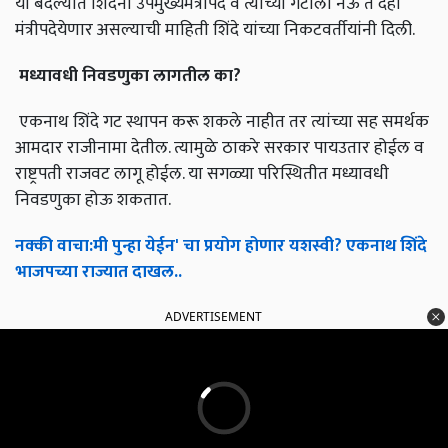
या बदल्यात शिंदेंना उपमुख्यमंत्रीपद व त्यांच्या गटाला नऊ ते दहा
मंत्रीपदेयेणार असल्याची माहिती शिंदे यांच्या निकटवर्तीयांनी दिली.
मध्यावधी
निवडणुका
लागतील
का
?
एकनाथ शिंदे गट स्थापन करू शकले नाहीत तर त्यांच्या सह समर्थक
आमदार राजीनामा देतील. त्यामुळे ठाकरे सरकार पायउतार होईल व
राष्ट्रपती राजवट लागू होईल. या सगळ्या परिस्थितीत मध्यावधी
निवडणुका होऊ शकतात.
नक्की
वाचा
:
मी
पुन्हा
येईन
'
चा
प्रयोग
होणार
यशस्वी
?
एकनाथ
शिंदे
भाजपच्या
राज्यात
दाखल
..
ADVERTISEMENT