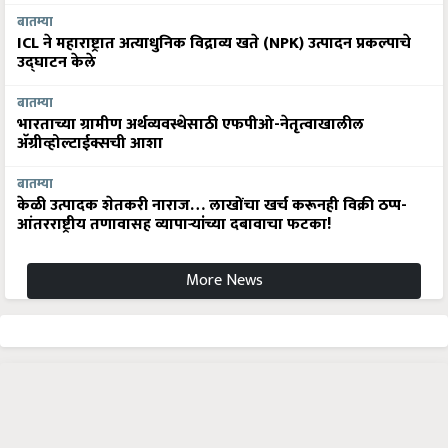
बातम्या
ICL ने महाराष्ट्रात अत्याधुनिक विद्राव्य खते (NPK) उत्पादन प्रकल्पाचे
उद्घाटन केले
बातम्या
भारताच्या ग्रामीण अर्थव्यवस्थेसाठी एफपीओ-नेतृत्वाखालील
अ‍ॅग्रीव्होल्टाईक्सची आशा
बातम्या
केळी उत्पादक शेतकरी नाराज… लाखोंचा खर्च करूनही विक्री ठप्प-
आंतरराष्ट्रीय तणावासह व्यापाऱ्यांच्या दबावाचा फटका!
More News