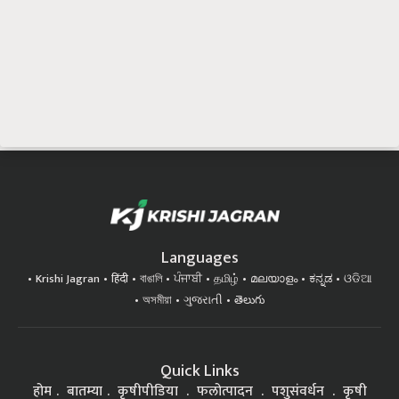
Languages
Krishi Jagran
हिंदी
বাঙালি
ਪੰਜਾਬੀ
தமிழ்
മലയാളം
ಕನ್ನಡ
ଓଡିଆ
অসমীয়া
ગુજરાતી
తెలుగు
Quick Links
होम
बातम्या
कृषीपीडिया
फलोत्पादन
पशुसंवर्धन
कृषी