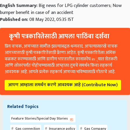
English Summary:
Big news for LPG cylinder customers; Now
bumper benefit in case of an accident
Published on:
08 May 2022, 05:35 IST
कृषी पत्रकारितेसाठी आपला पाठिंबा दर्शवा
प्रिय वाचक, आमच्यात सामील झाल्याबद्दल धन्यवाद. आपल्यासारखे वाचक
आमच्यासाठी कृषी पत्रकारितेसाठी प्रेरणा आहेत. कृषी पत्रकारितेला अधिक
बळकट करण्यासाठी आणि ग्रामीण भारतातील कानाकोप in्यात शेतकरी
आणि लोकांपर्यंत पोहोचण्यासाठी आम्हाला तुमचे समर्थन किंवा सहकार्य
आवश्यक आहे. आपले प्रत्येक सहकार्य आमच्या भविष्यासाठी मोलाचे आहे.
आपण आम्हाला समर्थन करणे आवश्यक आहे (Contribute Now)
Related Topics
Feature Stories/Special Day Stories
Gas connection
Insurance policy
Gas Company