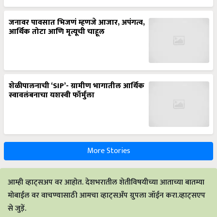
जनावर पावसात भिजणं म्हणजे आजार, अपंगत्व,
आर्थिक तोटा आणि मृत्यूची चाहूल
शेळीपालनाची ‘SIP’- ग्रामीण भागातील आर्थिक
स्वावलंबनाचा यशस्वी फॉर्मुला
More Stories
आम्ही व्हाट्सअप वर आहोत. देशभरातील शेतीविषयीच्या आताच्या बातम्या
मोबाईल वर वाचण्यासाठी आमचा व्हाट्सअँप ग्रुपला जॉईन करा.व्हाट्सएप
से जुड़ें.