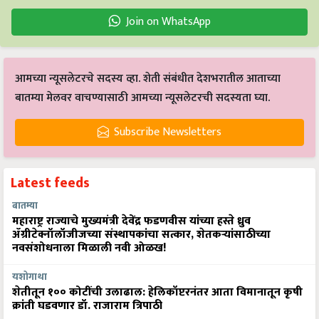
Join on WhatsApp
आमच्या न्यूसलेटरचे सदस्य व्हा. शेती संबंधीत देशभरातील आताच्या
बातम्या मेलवर वाचण्यासाठी आमच्या न्यूसलेटरची सदस्यता घ्या.
Subscribe Newsletters
Latest feeds
बातम्या
महाराष्ट्र राज्याचे मुख्यमंत्री देवेंद्र फडणवीस यांच्या हस्ते ध्रुव
ॲग्रीटेक्नॉलॉजीजच्या संस्थापकांचा सत्कार, शेतकऱ्यांसाठीच्या
नवसंशोधनाला मिळाली नवी ओळख!
यशोगाथा
शेतीतून १०० कोटींची उलाढाल: हेलिकॉप्टरनंतर आता विमानातून कृषी
क्रांती घडवणार डॉ. राजाराम त्रिपाठी