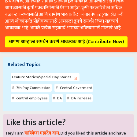
प्रिय वाचक, आमच्यात सामील झाल्याबद्दल धन्यवाद. आपल्यासारखे वाचक
आमच्यासाठी कृषी पत्रकारितेसाठी प्रेरणा आहेत. कृषी पत्रकारितेला अधिक
बळकट करण्यासाठी आणि ग्रामीण भारतातील कानाकोप in्यात शेतकरी
आणि लोकांपर्यंत पोहोचण्यासाठी आम्हाला तुमचे समर्थन किंवा सहकार्य
आवश्यक आहे. आपले प्रत्येक सहकार्य आमच्या भविष्यासाठी मोलाचे आहे.
आपण आम्हाला समर्थन करणे आवश्यक आहे (Contribute Now)
Related Topics
Feature Stories/Special Day Stories
7th Pay Commission
Central Goverment
central employees
DA
DA increase
Like this article?
Hey! I am
ऋषिकेश महादेव वाघ
. Did you liked this article and have