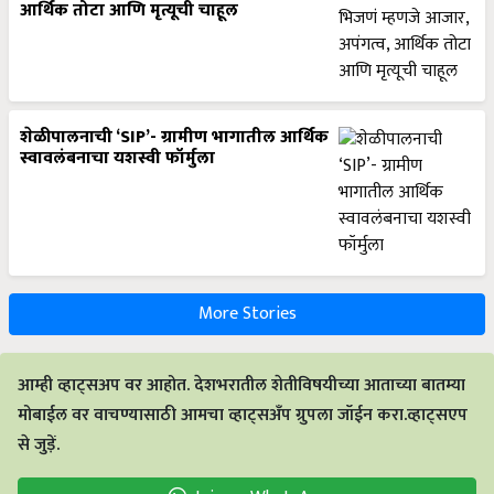
आर्थिक तोटा आणि मृत्यूची चाहूल
शेळीपालनाची ‘SIP’- ग्रामीण भागातील आर्थिक
स्वावलंबनाचा यशस्वी फॉर्मुला
More Stories
आम्ही व्हाट्सअप वर आहोत. देशभरातील शेतीविषयीच्या आताच्या बातम्या
मोबाईल वर वाचण्यासाठी आमचा व्हाट्सअँप ग्रुपला जॉईन करा.व्हाट्सएप
से जुड़ें.