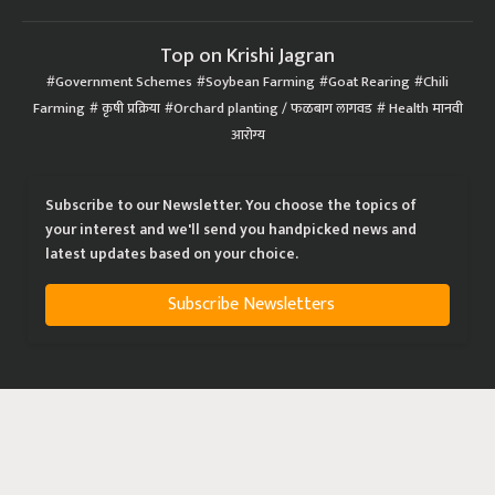
Top on Krishi Jagran
Government Schemes
Soybean Farming
Goat Rearing
Chili
Farming
कृषी प्रक्रिया
Orchard planting / फळबाग लागवड
Health मानवी
आरोग्य
Subscribe to our Newsletter. You choose the topics of
your interest and we'll send you handpicked news and
latest updates based on your choice.
Subscribe Newsletters
|
|
|
Privacy Policy
Terms of Service
Data Policy
Refund & Cancellation Policy
CopyRight - 2021 Krishi Jagran Media Group. All Rights Reserved.