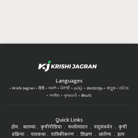
Languages
Krishi Jagran
हिंदी
বাঙালি
ਪੰਜਾਬੀ
தமிழ்
മലയാളം
ಕನ್ನಡ
ଓଡିଆ
অসমীয়া
ગુજરાતી
తెలుగు
Quick Links
होम
बातम्या
कृषीपीडिया
फलोत्पादन
पशुसंवर्धन
कृषी
प्रक्रिया
यशकथा
यांत्रिकीकरण
शिक्षण
आरोग्य
इतर