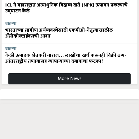
ICL ने महाराष्ट्रात अत्याधुनिक विद्राव्य खते (NPK) उत्पादन प्रकल्पाचे
उद्घाटन केले
बातम्या
भारताच्या ग्रामीण अर्थव्यवस्थेसाठी एफपीओ-नेतृत्वाखालील
अ‍ॅग्रीव्होल्टाईक्सची आशा
बातम्या
केळी उत्पादक शेतकरी नाराज… लाखोंचा खर्च करूनही विक्री ठप्प-
आंतरराष्ट्रीय तणावासह व्यापाऱ्यांच्या दबावाचा फटका!
More News