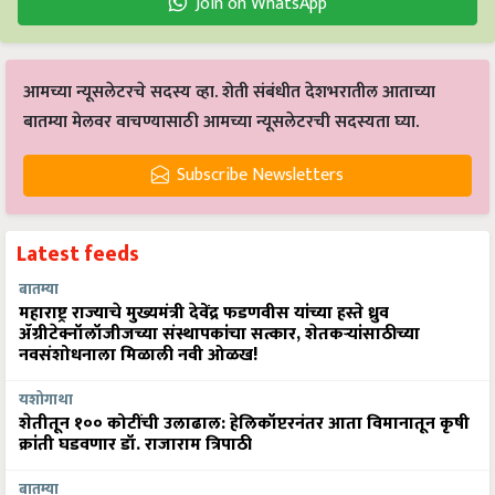
Join on WhatsApp
आमच्या न्यूसलेटरचे सदस्य व्हा. शेती संबंधीत देशभरातील आताच्या
बातम्या मेलवर वाचण्यासाठी आमच्या न्यूसलेटरची सदस्यता घ्या.
Subscribe Newsletters
Latest feeds
बातम्या
महाराष्ट्र राज्याचे मुख्यमंत्री देवेंद्र फडणवीस यांच्या हस्ते ध्रुव
ॲग्रीटेक्नॉलॉजीजच्या संस्थापकांचा सत्कार, शेतकऱ्यांसाठीच्या
नवसंशोधनाला मिळाली नवी ओळख!
यशोगाथा
शेतीतून १०० कोटींची उलाढाल: हेलिकॉप्टरनंतर आता विमानातून कृषी
क्रांती घडवणार डॉ. राजाराम त्रिपाठी
बातम्या