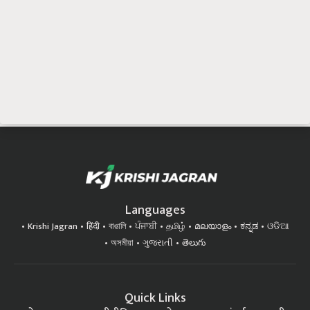
Languages
Krishi Jagran
हिंदी
বাঙালি
ਪੰਜਾਬੀ
தமிழ்
മലയാളം
ಕನ್ನಡ
ଓଡିଆ
অসমীয়া
ગુજરાતી
తెలుగు
Quick Links