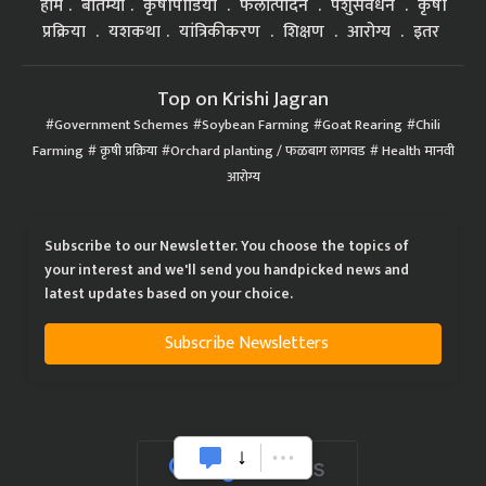
होम
बातम्या
कृषीपीडिया
फलोत्पादन
पशुसंवर्धन
कृषी
प्रक्रिया
यशकथा
यांत्रिकीकरण
शिक्षण
आरोग्य
इतर
Top on Krishi Jagran
Government Schemes
Soybean Farming
Goat Rearing
Chili
Farming
कृषी प्रक्रिया
Orchard planting / फळबाग लागवड
Health मानवी
आरोग्य
Subscribe to our Newsletter. You choose the topics of
your interest and we'll send you handpicked news and
latest updates based on your choice.
Subscribe Newsletters