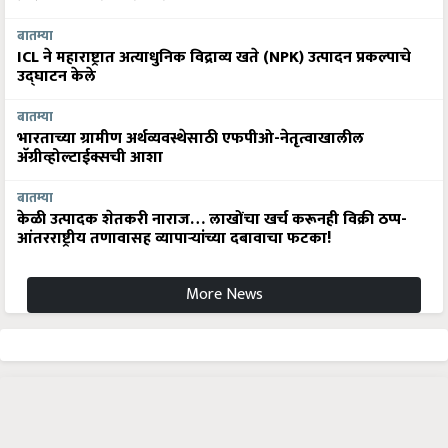
बातम्या
ICL ने महाराष्ट्रात अत्याधुनिक विद्राव्य खते (NPK) उत्पादन प्रकल्पाचे
उद्घाटन केले
बातम्या
भारताच्या ग्रामीण अर्थव्यवस्थेसाठी एफपीओ-नेतृत्वाखालील
अ‍ॅग्रीव्होल्टाईक्सची आशा
बातम्या
केळी उत्पादक शेतकरी नाराज… लाखोंचा खर्च करूनही विक्री ठप्प-
आंतरराष्ट्रीय तणावासह व्यापाऱ्यांच्या दबावाचा फटका!
More News