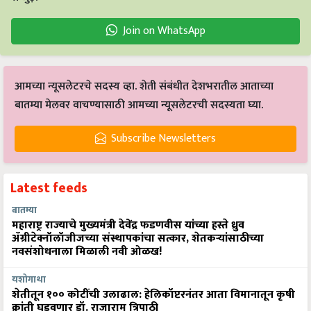
Join on WhatsApp
आमच्या न्यूसलेटरचे सदस्य व्हा. शेती संबंधीत देशभरातील आताच्या
बातम्या मेलवर वाचण्यासाठी आमच्या न्यूसलेटरची सदस्यता घ्या.
Subscribe Newsletters
Latest feeds
बातम्या
महाराष्ट्र राज्याचे मुख्यमंत्री देवेंद्र फडणवीस यांच्या हस्ते ध्रुव
ॲग्रीटेक्नॉलॉजीजच्या संस्थापकांचा सत्कार, शेतकऱ्यांसाठीच्या
नवसंशोधनाला मिळाली नवी ओळख!
यशोगाथा
शेतीतून १०० कोटींची उलाढाल: हेलिकॉप्टरनंतर आता विमानातून कृषी
क्रांती घडवणार डॉ. राजाराम त्रिपाठी