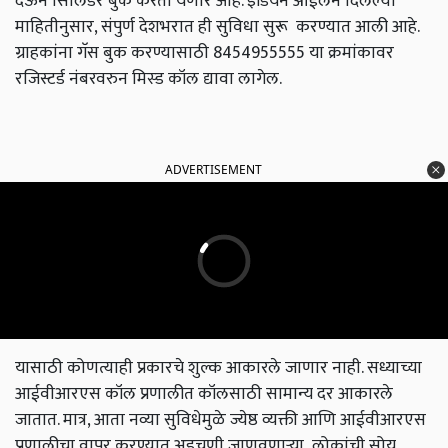
देऊन सिलिंडर बुक करता येणार आहे. इंडियन ऑईलने दिलेल्या
माहितीनुसार
,
संपुर्ण देशभरात ही सुविधा सुरू करण्यात आली आहे.
ग्राहकांना गॅस बुक करण्यासाठी
8454955555
या क्रमांकावर
रजिस्टर्ड नंबरवरुन मिस्ड कॉल द्यावा लागेल.
ADVERTISEMENT
यासाठी कोणत्याही प्रकारचे शुल्क आकारले जाणार नाही. सध्याच्या
आईवीआरएस कॉल प्रणालीत कॉलसाठी सामान्य दर आकारले
जातात. मात्र
,
आता नव्या सुविधेमुळे ज्येष्ठ व्यक्ती आणि आईवीआरएस
प्रणालीचा वापर करण्यात अडचणी जाणवणाऱ्या लोकांची सोय