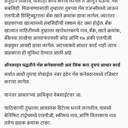
अनुदान मिळावे, यासाठी काय करावे लागेल ते जाणून घेऊया. गॅस
सबसिडी मिळवण्यासाठी तुम्हाला तुमच्या गॅस एजन्सीमध्ये जाऊन
एलपीजी डिस्ट्रिब्यूटरला बँक खाते क्रमांक द्यावा लागेल. ज्यानंतर
ग्राहकांच्या खात्यामध्ये सबसिडीची रक्कम थेट जमा होईल. बँक
खात्यात माहितीमध्ये तुम्हाला खातेधारकाचे नाव,
बँक
,
खाते क्रमांक
,
बँकेच्या शाखेचा आयएफएससी कोड आणि १७ अंकी एलपीजी
कंझ्युमर आयडी द्यावा लागेल. ज्यांच्याकडे आधार कार्ड नाही त्याच
ग्राहकांना ही सुविधा देण्यात आली आहे.
ऑनलाइन पद्धतीने गॅस कनेक्शनशी असं लिंक करा तुमचं आधार कार्ड
सर्वात आधी तुमचा मोबाईल नंबर इंडेन गॅस कनेक्शनमध्ये रजिस्टर
करावा लागेल.
यानंतर आधारच्या आधिकृत वेबसाईटवर जा.
याठिकाणी तुम्हाला आवश्यक डिटेल्स भरावे लागतील. यामध्ये
बेनिफिट टाईपमध्ये एलपीजी,
स्कीमचं नाव
,
आणि वितरकाचं नाव
तसेच ग्राहक क्रमांक टाका.