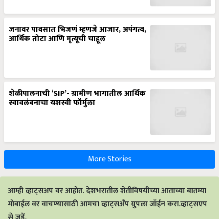
जनावर पावसात भिजणं म्हणजे आजार, अपंगत्व,
आर्थिक तोटा आणि मृत्यूची चाहूल
शेळीपालनाची ‘SIP’- ग्रामीण भागातील आर्थिक
स्वावलंबनाचा यशस्वी फॉर्मुला
More Stories
आम्ही व्हाट्सअप वर आहोत. देशभरातील शेतीविषयीच्या आताच्या बातम्या
मोबाईल वर वाचण्यासाठी आमचा व्हाट्सअँप ग्रुपला जॉईन करा.व्हाट्सएप
से जुड़ें.