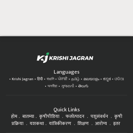
Languages
Krishi Jagran
हिंदी
বাঙালি
ਪੰਜਾਬੀ
தமிழ்
മലയാളം
ಕನ್ನಡ
ଓଡିଆ
অসমীয়া
ગુજરાતી
తెలుగు
Quick Links
होम
बातम्या
कृषीपीडिया
फलोत्पादन
पशुसंवर्धन
कृषी
प्रक्रिया
यशकथा
यांत्रिकीकरण
शिक्षण
आरोग्य
इतर