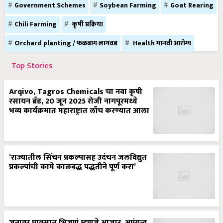
Government Schemes
Soybean Farming
Goat Rearing
Chili Farming
कृषी प्रक्रिया
Orchard planting / फळबाग लागवड
Health मानवी आरोग्य
Top Stories
Arqivo, Tagros Chemicals चा नवा कृषी
रसायन ब्रँड, 20 जून 2025 रोजी नागपूरमध्ये
भव्य कार्यक्रमात महाराष्ट्रात लाँच करण्यात आला
‘राज्यातील सिंचन प्रकल्पासह उदंचन जलविद्युत
प्रकल्पांची कामे कालबद्ध पद्धतीने पूर्ण करा’
जनावर पावसात भिजणं म्हणजे आजार, अपंगत्व,