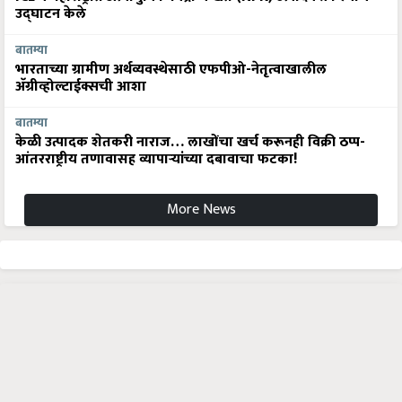
उद्घाटन केले
बातम्या
भारताच्या ग्रामीण अर्थव्यवस्थेसाठी एफपीओ-नेतृत्वाखालील
अ‍ॅग्रीव्होल्टाईक्सची आशा
बातम्या
केळी उत्पादक शेतकरी नाराज… लाखोंचा खर्च करूनही विक्री ठप्प-
आंतरराष्ट्रीय तणावासह व्यापाऱ्यांच्या दबावाचा फटका!
More News