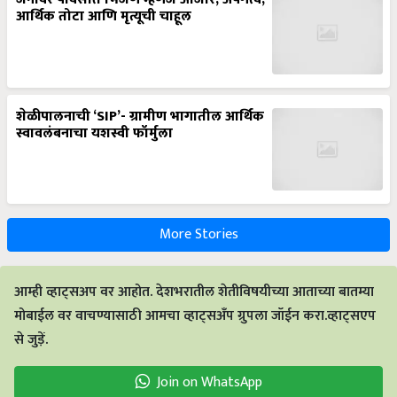
आर्थिक तोटा आणि मृत्यूची चाहूल
शेळीपालनाची ‘SIP’- ग्रामीण भागातील आर्थिक
स्वावलंबनाचा यशस्वी फॉर्मुला
More Stories
आम्ही व्हाट्सअप वर आहोत. देशभरातील शेतीविषयीच्या आताच्या बातम्या
मोबाईल वर वाचण्यासाठी आमचा व्हाट्सअँप ग्रुपला जॉईन करा.व्हाट्सएप
से जुड़ें.
Join on WhatsApp