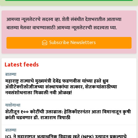
आमच्या न्यूसलेटरचे सदस्य व्हा. शेती संबंधीत देशभरातील आताच्या
बातम्या मेलवर वाचण्यासाठी आमच्या न्यूसलेटरची सदस्यता घ्या.
Subscribe Newsletters
Latest feeds
बातम्या
महाराष्ट्र राज्याचे मुख्यमंत्री देवेंद्र फडणवीस यांच्या हस्ते ध्रुव
ॲग्रीटेक्नॉलॉजीजच्या संस्थापकांचा सत्कार, शेतकऱ्यांसाठीच्या
नवसंशोधनाला मिळाली नवी ओळख!
यशोगाथा
शेतीतून १०० कोटींची उलाढाल: हेलिकॉप्टरनंतर आता विमानातून कृषी
क्रांती घडवणार डॉ. राजाराम त्रिपाठी
बातम्या
ICL ने महाराष्ट्रात अत्याधुनिक विद्राव्य खते (NPK) उत्पादन प्रकल्पाचे