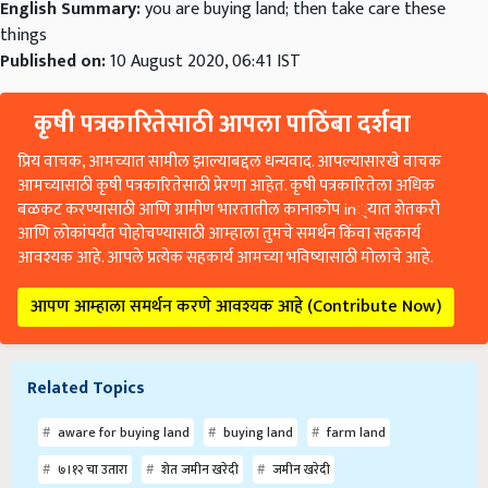
English Summary:
you are buying land; then take care these
things
Published on:
10 August 2020, 06:41 IST
कृषी पत्रकारितेसाठी आपला पाठिंबा दर्शवा
प्रिय वाचक, आमच्यात सामील झाल्याबद्दल धन्यवाद. आपल्यासारखे वाचक
आमच्यासाठी कृषी पत्रकारितेसाठी प्रेरणा आहेत. कृषी पत्रकारितेला अधिक
बळकट करण्यासाठी आणि ग्रामीण भारतातील कानाकोप in्यात शेतकरी
आणि लोकांपर्यंत पोहोचण्यासाठी आम्हाला तुमचे समर्थन किंवा सहकार्य
आवश्यक आहे. आपले प्रत्येक सहकार्य आमच्या भविष्यासाठी मोलाचे आहे.
आपण आम्हाला समर्थन करणे आवश्यक आहे (Contribute Now)
Related Topics
aware for buying land
buying land
farm land
७।१२ चा उतारा
शेत जमीन खरेदी
जमीन खरेदी