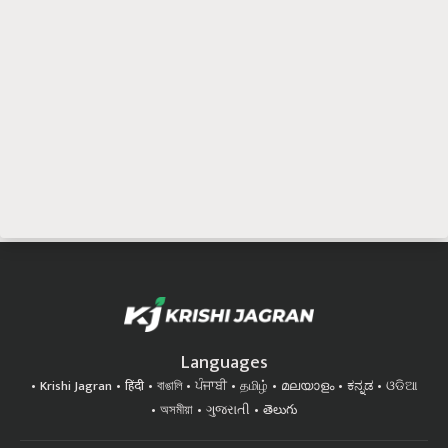
Languages
Krishi Jagran
हिंदी
বাঙালি
ਪੰਜਾਬੀ
தமிழ்
മലയാളം
ಕನ್ನಡ
ଓଡିଆ
অসমীয়া
ગુજરાતી
తెలుగు