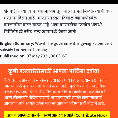
शेतकरी सध्या त्यांना च्या माध्यमातून जास्त उत्पन्न मिळेल त्याची कास
धरताना दिसत आहे. भारतासारख्या विशाल देशांमध्येहर्बल
वनस्पतींचा वापर वाढत आहे. अशा वनस्पतींचा उपयोग औषधी
निर्मितीमध्ये तसेच अन्य कामांमध्ये केला जातो.
English Summary:
Wow! The government is giving 75 per cent
subsidy for herbal farming
Published on:
07 May 2021, 06:05 IST
कृषी पत्रकारितेसाठी आपला पाठिंबा दर्शवा
प्रिय वाचक, आमच्यात सामील झाल्याबद्दल धन्यवाद. आपल्यासारखे वाचक
आमच्यासाठी कृषी पत्रकारितेसाठी प्रेरणा आहेत. कृषी पत्रकारितेला अधिक
बळकट करण्यासाठी आणि ग्रामीण भारतातील कानाकोप in्यात शेतकरी
आणि लोकांपर्यंत पोहोचण्यासाठी आम्हाला तुमचे समर्थन किंवा सहकार्य
आवश्यक आहे. आपले प्रत्येक सहकार्य आमच्या भविष्यासाठी मोलाचे आहे.
आपण आम्हाला समर्थन करणे आवश्यक आहे (Contribute Now)