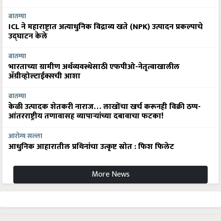
बातम्या
ICL ने महाराष्ट्रात अत्याधुनिक विद्राव्य खते (NPK) उत्पादन प्रकल्पाचे
उद्घाटन केले
बातम्या
भारताच्या ग्रामीण अर्थव्यवस्थेसाठी एफपीओ-नेतृत्वाखालील
अ‍ॅग्रीव्होल्टाईक्सची आशा
बातम्या
केळी उत्पादक शेतकरी नाराज… लाखोंचा खर्च करूनही विक्री ठप्प-
आंतरराष्ट्रीय तणावासह व्यापाऱ्यांच्या दबावाचा फटका!
आरोग्य सल्ला
आधुनिक आहारातील प्रथिनांचा उत्कृष्ट स्रोत : फिश फिलेट
More News