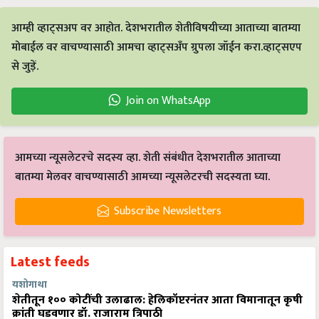
आम्ही व्हाट्सअप वर आहोत. देशभरातील शेतीविषयीच्या आताच्या बातम्या
मोबाईल वर वाचण्यासाठी आमचा व्हाट्सअँप ग्रुपला जॉईन करा.व्हाट्सएप
से जुड़ें.
Join on WhatsApp
आमच्या न्यूसलेटरचे सदस्य व्हा. शेती संबंधीत देशभरातील आताच्या
बातम्या मेलवर वाचण्यासाठी आमच्या न्यूसलेटरची सदस्यता घ्या.
Subscribe Newsletters
Latest feeds
यशोगाथा
शेतीतून १०० कोटींची उलाढाल: हेलिकॉप्टरनंतर आता विमानातून कृषी
क्रांती घडवणार डॉ. राजाराम त्रिपाठी