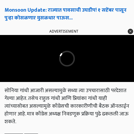
Monsoon Update: राज्यात पावसाची उघडीप! १ सप्टेंबर पासून
पुन्हा कोसळणार मुसळधार पाऊस...
ADVERTISEMENT
सोनिया गांधी आजारी असल्यामुळे सध्या त्या उपचारासाठी परदेशात
गेल्या आहेत. तसेच राहुल गांधी आणि प्रियांका गांधी याही
त्यांच्यासोबत असल्यामुळे काँग्रेसची कारकारीणीची बैठक ऑनलाईन
होणार आहे. मात्र काँग्रेस अध्यक्ष निवडणूक प्रक्रिया पुढे ढकलली जाऊ
शकते.