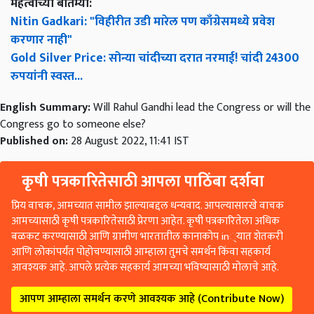
महत्वाच्या बातम्या:
Nitin Gadkari: "विहीरीत उडी मारेल पण काँग्रेसमध्ये प्रवेश
करणार नाही"
Gold Silver Price: सोन्या चांदीच्या दरात नरमाई! चांदी 24300
रुपयांनी स्वस्त...
English Summary:
Will Rahul Gandhi lead the Congress or will the
Congress go to someone else?
Published on:
28 August 2022, 11:41 IST
कृषी पत्रकारितेसाठी आपला पाठिंबा दर्शवा
प्रिय वाचक, आमच्यात सामील झाल्याबद्दल धन्यवाद. आपल्यासारखे वाचक
आमच्यासाठी कृषी पत्रकारितेसाठी प्रेरणा आहेत. कृषी पत्रकारितेला अधिक
बळकट करण्यासाठी आणि ग्रामीण भारतातील कानाकोप in्यात शेतकरी
आणि लोकांपर्यंत पोहोचण्यासाठी आम्हाला तुमचे समर्थन किंवा सहकार्य
आवश्यक आहे. आपले प्रत्येक सहकार्य आमच्या भविष्यासाठी मोलाचे आहे.
आपण आम्हाला समर्थन करणे आवश्यक आहे (Contribute Now)