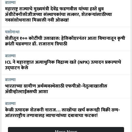
बातम्या
महाराष्ट्र राज्याचे मुख्यमंत्री देवेंद्र फडणवीस यांच्या हस्ते ध्रुव
ॲग्रीटेक्नॉलॉजीजच्या संस्थापकांचा सत्कार, शेतकऱ्यांसाठीच्या
नवसंशोधनाला मिळाली नवी ओळख!
यशोगाथा
शेतीतून १०० कोटींची उलाढाल: हेलिकॉप्टरनंतर आता विमानातून कृषी
क्रांती घडवणार डॉ. राजाराम त्रिपाठी
बातम्या
ICL ने महाराष्ट्रात अत्याधुनिक विद्राव्य खते (NPK) उत्पादन प्रकल्पाचे
उद्घाटन केले
बातम्या
भारताच्या ग्रामीण अर्थव्यवस्थेसाठी एफपीओ-नेतृत्वाखालील
अ‍ॅग्रीव्होल्टाईक्सची आशा
बातम्या
केळी उत्पादक शेतकरी नाराज… लाखोंचा खर्च करूनही विक्री ठप्प-
आंतरराष्ट्रीय तणावासह व्यापाऱ्यांच्या दबावाचा फटका!