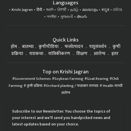
Languages
Krishi Jagran
हिंदी
বাঙালি
ਪੰਜਾਬੀ
தமிழ்
മലയാളം
ಕನ್ನಡ
ଓଡିଆ
অসমীয়া
ગુજરાતી
తెలుగు
Quick Links
होम
बातम्या
कृषीपीडिया
फलोत्पादन
पशुसंवर्धन
कृषी
प्रक्रिया
यशकथा
यांत्रिकीकरण
शिक्षण
आरोग्य
इतर
Top on Krishi Jagran
Government Schemes
Soybean Farming
Goat Rearing
Chili
Farming
कृषी प्रक्रिया
Orchard planting / फळबाग लागवड
Health मानवी
आरोग्य
Subscribe to our Newsletter. You choose the topics of
your interest and we'll send you handpicked news and
latest updates based on your choice.