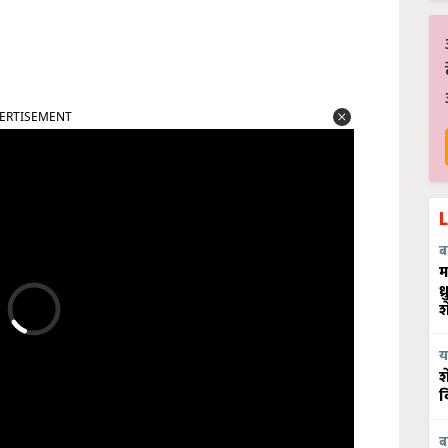
ERTISEMENT
ब
म
ध
श
य
श
व
ब