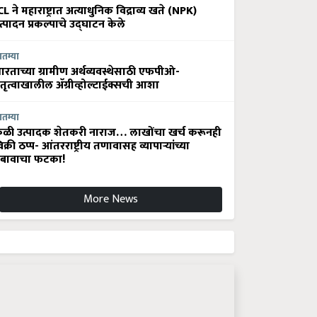
CL ने महाराष्ट्रात अत्याधुनिक विद्राव्य खते (NPK)
त्पादन प्रकल्पाचे उद्घाटन केले
ातम्या
ारताच्या ग्रामीण अर्थव्यवस्थेसाठी एफपीओ-
ेतृत्वाखालील अ‍ॅग्रीव्होल्टाईक्सची आशा
ातम्या
ेळी उत्पादक शेतकरी नाराज… लाखोंचा खर्च करूनही
िक्री ठप्प- आंतरराष्ट्रीय तणावासह व्यापाऱ्यांच्या
बावाचा फटका!
More News