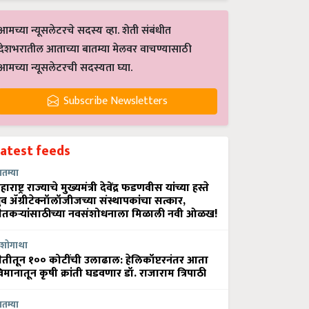
आमच्या न्यूसलेटरचे सदस्य व्हा. शेती संबंधीत
देशभरातील आताच्या बातम्या मेलवर वाचण्यासाठी
आमच्या न्यूसलेटरची सदस्यता घ्या.
Subscribe Newsletters
Latest feeds
ातम्या
हाराष्ट्र राज्याचे मुख्यमंत्री देवेंद्र फडणवीस यांच्या हस्ते
्रुव ॲग्रीटेक्नॉलॉजीजच्या संस्थापकांचा सत्कार,
ेतकऱ्यांसाठीच्या नवसंशोधनाला मिळाली नवी ओळख!
शोगाथा
ेतीतून १०० कोटींची उलाढाल: हेलिकॉप्टरनंतर आता
िमानातून कृषी क्रांती घडवणार डॉ. राजाराम त्रिपाठी
ातम्या