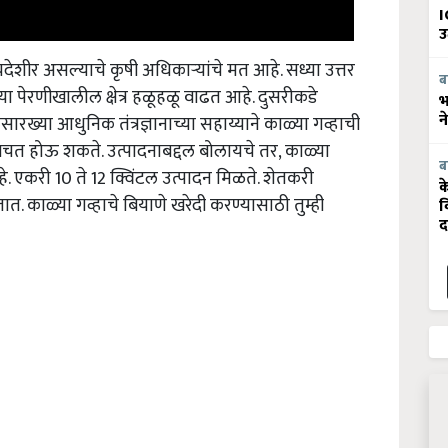
I
उ
देशीर असल्याचे कृषी अधिकाऱ्यांचे मत आहे. सध्या उत्तर
ब
च्या पेरणीखालील क्षेत्र हळूहळू वाढत आहे. दुसरीकडे
भ
रिलसारख्या आधुनिक तंत्रज्ञानाच्या सहाय्याने काळ्या गव्हाची
न
ी बचत होऊ शकते. उत्पादनाबद्दल बोलायचे तर, काळ्या
े. एकरी 10 ते 12 क्विंटल उत्पादन मिळते. शेतकरी
ब
क
 काळ्या गव्हाचे बियाणे खरेदी करण्यासाठी तुम्ही
व
द