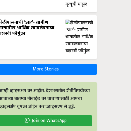
शेळीपालनाची ‘SIP’- ग्रामीण
भागातील आर्थिक स्वावलंबनाचा
यशस्वी फॉर्मुला
More Stories
आम्ही व्हाट्सअप वर आहोत. देशभरातील शेतीविषयीच्या
आताच्या बातम्या मोबाईल वर वाचण्यासाठी आमचा
व्हाट्सअँप ग्रुपला जॉईन करा.व्हाट्सएप से जुड़ें.
Join on WhatsApp