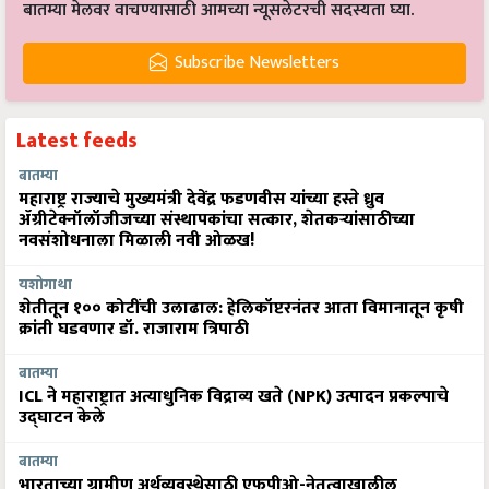
बातम्या मेलवर वाचण्यासाठी आमच्या न्यूसलेटरची सदस्यता घ्या.
Subscribe Newsletters
Latest feeds
बातम्या
महाराष्ट्र राज्याचे मुख्यमंत्री देवेंद्र फडणवीस यांच्या हस्ते ध्रुव
ॲग्रीटेक्नॉलॉजीजच्या संस्थापकांचा सत्कार, शेतकऱ्यांसाठीच्या
नवसंशोधनाला मिळाली नवी ओळख!
यशोगाथा
शेतीतून १०० कोटींची उलाढाल: हेलिकॉप्टरनंतर आता विमानातून कृषी
क्रांती घडवणार डॉ. राजाराम त्रिपाठी
बातम्या
ICL ने महाराष्ट्रात अत्याधुनिक विद्राव्य खते (NPK) उत्पादन प्रकल्पाचे
उद्घाटन केले
बातम्या
भारताच्या ग्रामीण अर्थव्यवस्थेसाठी एफपीओ-नेतृत्वाखालील