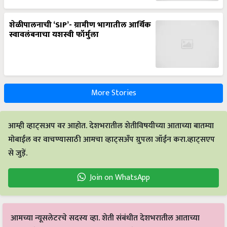
शेळीपालनाची ‘SIP’- ग्रामीण भागातील आर्थिक
स्वावलंबनाचा यशस्वी फॉर्मुला
More Stories
आम्ही व्हाट्सअप वर आहोत. देशभरातील शेतीविषयीच्या आताच्या बातम्या
मोबाईल वर वाचण्यासाठी आमचा व्हाट्सअँप ग्रुपला जॉईन करा.व्हाट्सएप
से जुड़ें.
Join on WhatsApp
आमच्या न्यूसलेटरचे सदस्य व्हा. शेती संबंधीत देशभरातील आताच्या