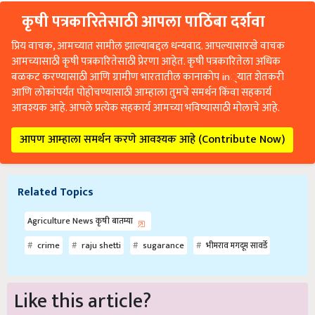
कृषी पत्रकारितेसाठी आपला पाठिंबा दर्शवा
प्रिय वाचक, आमच्यात सामील झाल्याबद्दल धन्यवाद. आपल्यासारखे वाचक
आमच्यासाठी कृषी पत्रकारितेसाठी प्रेरणा आहेत. कृषी पत्रकारितेला अधिक
बळकट करण्यासाठी आणि ग्रामीण भारतातील कानाकोप in्यात शेतकरी
आणि लोकांपर्यंत पोहोचण्यासाठी आम्हाला तुमचे समर्थन किंवा सहकार्य
आवश्यक आहे. आपले प्रत्येक सहकार्य आमच्या भविष्यासाठी मोलाचे आहे.
आपण आम्हाला समर्थन करणे आवश्यक आहे (Contribute Now)
Related Topics
Agriculture News कृषी बातम्या
crime
raju shetti
sugarance
भीमराव मगदूम सावर्डे
Like this article?