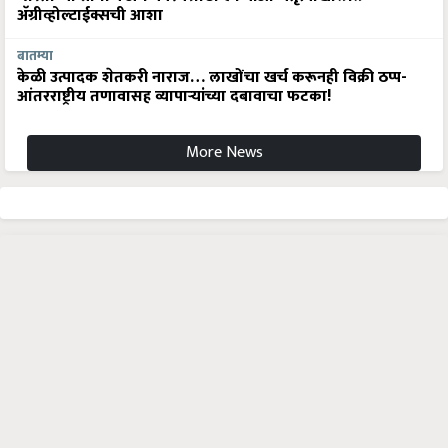
अ‍ॅग्रीव्होल्टाईक्सची आशा
बातम्या
केळी उत्पादक शेतकरी नाराज… लाखोंचा खर्च करूनही विक्री ठप्प-
आंतरराष्ट्रीय तणावासह व्यापाऱ्यांच्या दबावाचा फटका!
More News