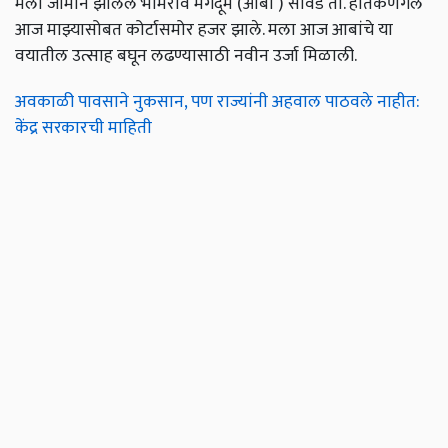
मला जामीन झालेले भीमराव मगदूम (आबा ) सावर्डे ता. हातकंणगले
आज माझ्यासोबत कोर्टासमोर हजर झाले. मला आज आबांचे या
वयातील उत्साह बघून लढण्यासाठी नवीन उर्जा मिळाली.
अवकाळी पावसाने नुकसान, पण राज्यांनी अहवाल पाठवले नाहीत:
केंद्र सरकारची माहिती