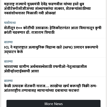
महाराष्ट्र राज्याचे मुख्यमंत्री देवेंद्र फडणवीस यांच्या हस्ते ध्रुव
ॲग्रीटेक्नॉलॉजीजच्या संस्थापकांचा सत्कार, शेतकऱ्यांसाठीच्या
नवसंशोधनाला मिळाली नवी ओळख!
यशोगाथा
शेतीतून १०० कोटींची उलाढाल: हेलिकॉप्टरनंतर आता विमानातून कृषी
क्रांती घडवणार डॉ. राजाराम त्रिपाठी
बातम्या
ICL ने महाराष्ट्रात अत्याधुनिक विद्राव्य खते (NPK) उत्पादन प्रकल्पाचे
उद्घाटन केले
बातम्या
भारताच्या ग्रामीण अर्थव्यवस्थेसाठी एफपीओ-नेतृत्वाखालील
अ‍ॅग्रीव्होल्टाईक्सची आशा
बातम्या
केळी उत्पादक शेतकरी नाराज… लाखोंचा खर्च करूनही विक्री ठप्प-
आंतरराष्ट्रीय तणावासह व्यापाऱ्यांच्या दबावाचा फटका!
More News