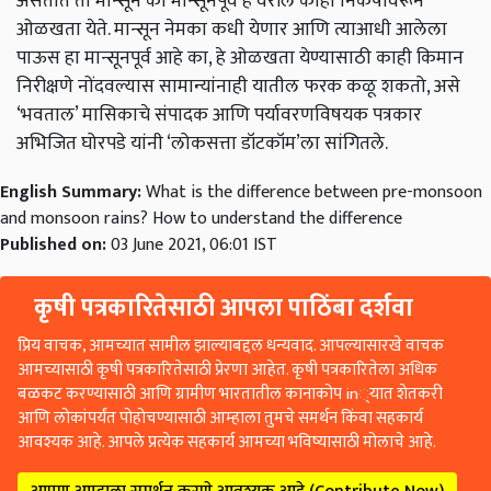
असतात तो मान्सून की मान्सूनपूर्व हे वरील काही निकषांवरून
ओळखता येते. मान्सून नेमका कधी येणार आणि त्याआधी आलेला
पाऊस हा मान्सूनपूर्व आहे का, हे ओळखता येण्यासाठी काही किमान
निरीक्षणे नोंदवल्यास सामान्यांनाही यातील फरक कळू शकतो, असे
‘भवताल’ मासिकाचे संपादक आणि पर्यावरणविषयक पत्रकार
अभिजित घोरपडे यांनी ‘लोकसत्ता डॉटकॉम’ला सांगितले.
English Summary:
What is the difference between pre-monsoon
and monsoon rains? How to understand the difference
Published on:
03 June 2021, 06:01 IST
कृषी पत्रकारितेसाठी आपला पाठिंबा दर्शवा
प्रिय वाचक, आमच्यात सामील झाल्याबद्दल धन्यवाद. आपल्यासारखे वाचक
आमच्यासाठी कृषी पत्रकारितेसाठी प्रेरणा आहेत. कृषी पत्रकारितेला अधिक
बळकट करण्यासाठी आणि ग्रामीण भारतातील कानाकोप in्यात शेतकरी
आणि लोकांपर्यंत पोहोचण्यासाठी आम्हाला तुमचे समर्थन किंवा सहकार्य
आवश्यक आहे. आपले प्रत्येक सहकार्य आमच्या भविष्यासाठी मोलाचे आहे.