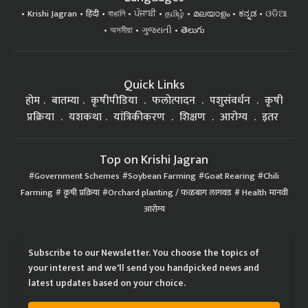
Krishi Jagran
हिंदी
বাঙালি
ਪੰਜਾਬੀ
தமிழ்
മലയാളം
ಕನ್ನಡ
ଓଡିଆ
অসমীয়া
ગુજરાતી
తెలుగు
Quick Links
होम
बातम्या
कृषीपीडिया
फलोत्पादन
पशुसंवर्धन
कृषी
प्रक्रिया
यशकथा
यांत्रिकीकरण
शिक्षण
आरोग्य
इतर
Top on Krishi Jagran
Government Schemes
Soybean Farming
Goat Rearing
Chili
Farming
कृषी प्रक्रिया
Orchard planting / फळबाग लागवड
Health मानवी
आरोग्य
Subscribe to our Newsletter. You choose the topics of
your interest and we'll send you handpicked news and
latest updates based on your choice.