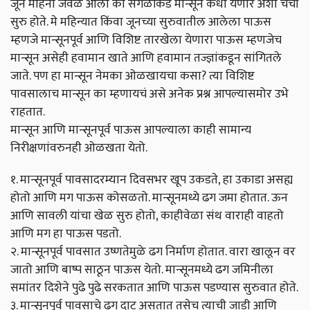
जून महिना जवळ आला की सगळीकडे मान्सून कधी येणार अशी चर्चा
सुरु होते. मे महिन्यात किंवा जूनच्या सुरुवातील आलेला पाऊस
म्हणजे मान्सूनपूर्व आणि विशिष्ट तारखेला येणारा पाऊस म्हणजेच
मान्सून असेही हवामान खाते आणि हवामान तज्ज्ञांकडून सांगितले
जाते. पण हा मान्सून नेमका ओळखायचा कसा? त्या विशिष्ट
पावसालाच मान्सून का म्हणायचं असे अनेक प्रश्न आपल्यासमोर उभे
राहतात.
मान्सून आणि मान्सूनपूर्व पाऊस आपल्याला काही सामान्य
निरीक्षणांवरुनही ओळखता येतो.
१. मान्सूनपूर्व पावसादरम्यान दिवसभर खूप उकडते, हा उकाडा असह्य
होतो आणि मग पाऊस कोसळतो. मान्सूनमध्ये ढग जमा होतात. ऊन
आणि सावली यांचा खेळ सुरु होतो, काहीवेळा संथ वाराही वाहतो
आणि मग हा पाऊस पडतो.
२. मान्सूनपूर्व पावसात उष्णतेमुळे ढग निर्माण होतात. वारा खालून वर
जातो आणि बाष्प साठून पाऊस येतो. मान्सूनमध्ये ढग जमिनीला
समांतर दिशेने पुढे पुढे सरकतात आणि पाऊस पडण्यास सुरुवात होते.
३. मान्सूनपूर्व पावसाचे ढग दाट असतात तसेच त्याची जाडी आणि