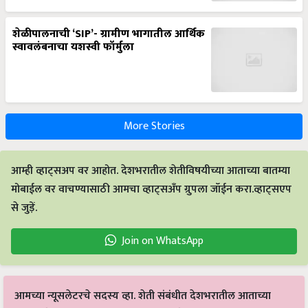
शेळीपालनाची ‘SIP’- ग्रामीण भागातील आर्थिक
स्वावलंबनाचा यशस्वी फॉर्मुला
More Stories
आम्ही व्हाट्सअप वर आहोत. देशभरातील शेतीविषयीच्या आताच्या बातम्या
मोबाईल वर वाचण्यासाठी आमचा व्हाट्सअँप ग्रुपला जॉईन करा.व्हाट्सएप
से जुड़ें.
Join on WhatsApp
आमच्या न्यूसलेटरचे सदस्य व्हा. शेती संबंधीत देशभरातील आताच्या