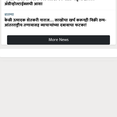
अ‍ॅग्रीव्होल्टाईक्सची आशा
बातम्या
केळी उत्पादक शेतकरी नाराज… लाखोंचा खर्च करूनही विक्री ठप्प-
आंतरराष्ट्रीय तणावासह व्यापाऱ्यांच्या दबावाचा फटका!
More News