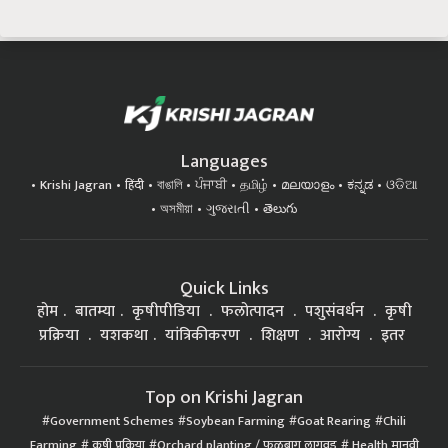
Languages
Krishi Jagran
हिंदी
বাঙালি
ਪੰਜਾਬੀ
தமிழ்
മലയാളം
ಕನ್ನಡ
ଓଡିଆ
অসমীয়া
ગુજરાતી
తెలుగు
Quick Links
होम
बातम्या
कृषीपीडिया
फलोत्पादन
पशुसंवर्धन
कृषी
प्रक्रिया
यशकथा
यांत्रिकीकरण
शिक्षण
आरोग्य
इतर
Top on Krishi Jagran
Government Schemes
Soybean Farming
Goat Rearing
Chili
Farming
कृषी प्रक्रिया
Orchard planting / फळबाग लागवड
Health मानवी