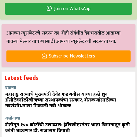
Join on WhatsApp
आमच्या न्यूसलेटरचे सदस्य व्हा. शेती संबंधीत देशभरातील आताच्या
बातम्या मेलवर वाचण्यासाठी आमच्या न्यूसलेटरची सदस्यता घ्या.
Subscribe Newsletters
Latest feeds
बातम्या
महाराष्ट्र राज्याचे मुख्यमंत्री देवेंद्र फडणवीस यांच्या हस्ते ध्रुव
ॲग्रीटेक्नॉलॉजीजच्या संस्थापकांचा सत्कार, शेतकऱ्यांसाठीच्या
नवसंशोधनाला मिळाली नवी ओळख!
यशोगाथा
शेतीतून १०० कोटींची उलाढाल: हेलिकॉप्टरनंतर आता विमानातून कृषी
क्रांती घडवणार डॉ. राजाराम त्रिपाठी