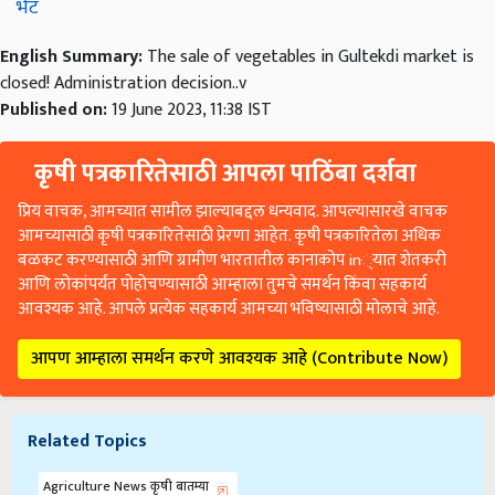
भेट
English Summary:
The sale of vegetables in Gultekdi market is
closed! Administration decision..v
Published on:
19 June 2023, 11:38 IST
कृषी पत्रकारितेसाठी आपला पाठिंबा दर्शवा
प्रिय वाचक, आमच्यात सामील झाल्याबद्दल धन्यवाद. आपल्यासारखे वाचक
आमच्यासाठी कृषी पत्रकारितेसाठी प्रेरणा आहेत. कृषी पत्रकारितेला अधिक
बळकट करण्यासाठी आणि ग्रामीण भारतातील कानाकोप in्यात शेतकरी
आणि लोकांपर्यंत पोहोचण्यासाठी आम्हाला तुमचे समर्थन किंवा सहकार्य
आवश्यक आहे. आपले प्रत्येक सहकार्य आमच्या भविष्यासाठी मोलाचे आहे.
आपण आम्हाला समर्थन करणे आवश्यक आहे (Contribute Now)
Related Topics
Agriculture News कृषी बातम्या