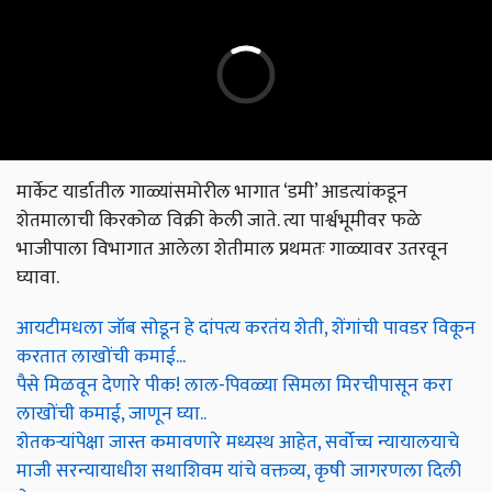
मार्केट यार्डातील गाळ्यांसमोरील भागात ‘डमी’ आडत्यांकडून
शेतमालाची किरकोळ विक्री केली जाते. त्या पार्श्वभूमीवर फळे
भाजीपाला विभागात आलेला शेतीमाल प्रथमतः गाळ्यावर उतरवून
घ्यावा.
आयटीमधला जॉब सोडून हे दांपत्य करतंय शेती, शेंगांची पावडर विकून
करतात लाखोंची कमाई...
पैसे मिळवून देणारे पीक! लाल-पिवळ्या सिमला मिरचीपासून करा
लाखोंची कमाई, जाणून घ्या..
शेतकऱ्यांपेक्षा जास्त कमावणारे मध्यस्थ आहेत, सर्वोच्च न्यायालयाचे
माजी सरन्यायाधीश सथाशिवम यांचे वक्तव्य, कृषी जागरणला दिली