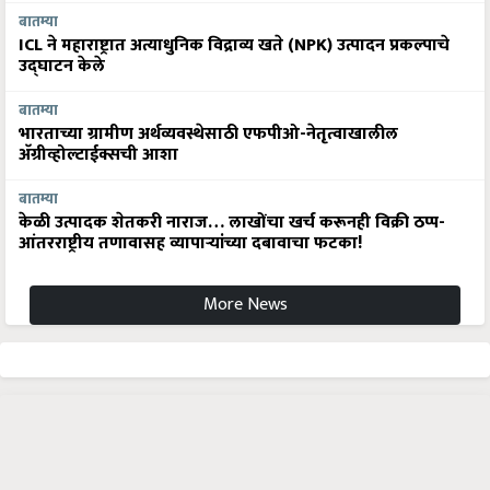
बातम्या
ICL ने महाराष्ट्रात अत्याधुनिक विद्राव्य खते (NPK) उत्पादन प्रकल्पाचे
उद्घाटन केले
बातम्या
भारताच्या ग्रामीण अर्थव्यवस्थेसाठी एफपीओ-नेतृत्वाखालील
अ‍ॅग्रीव्होल्टाईक्सची आशा
बातम्या
केळी उत्पादक शेतकरी नाराज… लाखोंचा खर्च करूनही विक्री ठप्प-
आंतरराष्ट्रीय तणावासह व्यापाऱ्यांच्या दबावाचा फटका!
More News