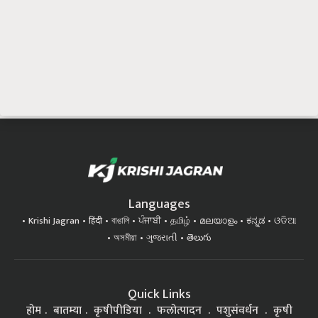
Languages
Krishi Jagran
हिंदी
বাঙালি
ਪੰਜਾਬੀ
தமிழ்
മലയാളം
ಕನ್ನಡ
ଓଡିଆ
অসমীয়া
ગુજરાતી
తెలుగు
Quick Links
होम
बातम्या
कृषीपीडिया
फलोत्पादन
पशुसंवर्धन
कृषी