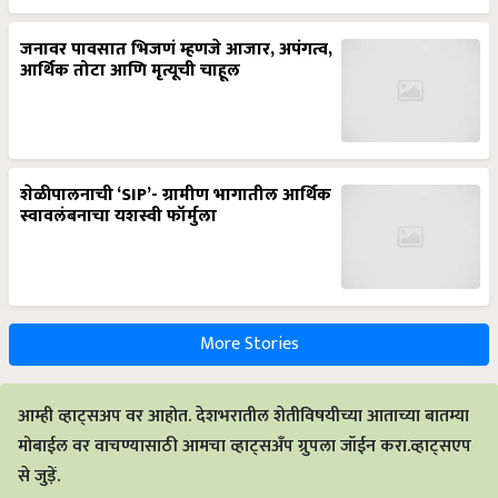
जनावर पावसात भिजणं म्हणजे आजार, अपंगत्व,
आर्थिक तोटा आणि मृत्यूची चाहूल
शेळीपालनाची ‘SIP’- ग्रामीण भागातील आर्थिक
स्वावलंबनाचा यशस्वी फॉर्मुला
More Stories
आम्ही व्हाट्सअप वर आहोत. देशभरातील शेतीविषयीच्या आताच्या बातम्या
मोबाईल वर वाचण्यासाठी आमचा व्हाट्सअँप ग्रुपला जॉईन करा.व्हाट्सएप
से जुड़ें.