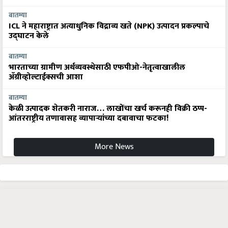
बातम्या
ICL ने महाराष्ट्रात अत्याधुनिक विद्राव्य खते (NPK) उत्पादन प्रकल्पाचे
उद्घाटन केले
बातम्या
भारताच्या ग्रामीण अर्थव्यवस्थेसाठी एफपीओ-नेतृत्वाखालील
अ‍ॅग्रीव्होल्टाईक्सची आशा
बातम्या
केळी उत्पादक शेतकरी नाराज… लाखोंचा खर्च करूनही विक्री ठप्प-
आंतरराष्ट्रीय तणावासह व्यापाऱ्यांच्या दबावाचा फटका!
More News