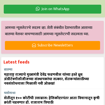
Join on WhatsApp
आमच्या न्यूसलेटरचे सदस्य व्हा. शेती संबंधीत देशभरातील आताच्या
बातम्या मेलवर वाचण्यासाठी आमच्या न्यूसलेटरची सदस्यता घ्या.
Subscribe Newsletters
Latest feeds
बातम्या
महाराष्ट्र राज्याचे मुख्यमंत्री देवेंद्र फडणवीस यांच्या हस्ते ध्रुव
ॲग्रीटेक्नॉलॉजीजच्या संस्थापकांचा सत्कार, शेतकऱ्यांसाठीच्या
नवसंशोधनाला मिळाली नवी ओळख!
यशोगाथा
शेतीतून १०० कोटींची उलाढाल: हेलिकॉप्टरनंतर आता विमानातून कृषी
क्रांती घडवणार डॉ. राजाराम त्रिपाठी