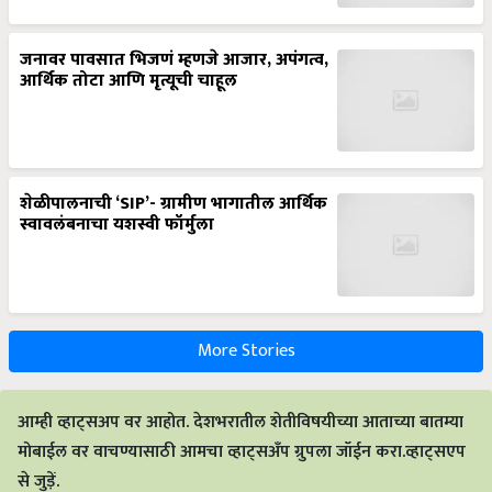
जनावर पावसात भिजणं म्हणजे आजार, अपंगत्व,
आर्थिक तोटा आणि मृत्यूची चाहूल
शेळीपालनाची ‘SIP’- ग्रामीण भागातील आर्थिक
स्वावलंबनाचा यशस्वी फॉर्मुला
More Stories
आम्ही व्हाट्सअप वर आहोत. देशभरातील शेतीविषयीच्या आताच्या बातम्या
मोबाईल वर वाचण्यासाठी आमचा व्हाट्सअँप ग्रुपला जॉईन करा.व्हाट्सएप
से जुड़ें.