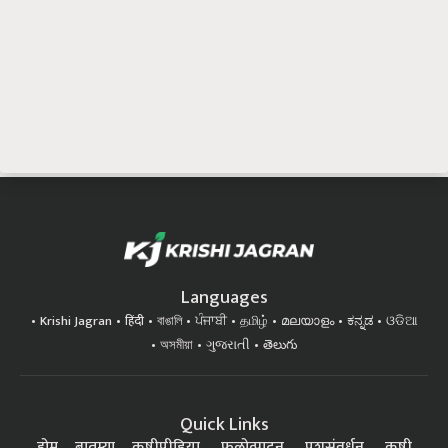
Languages
Krishi Jagran
हिंदी
বাঙালি
ਪੰਜਾਬੀ
தமிழ்
മലയാളം
ಕನ್ನಡ
ଓଡିଆ
অসমীয়া
ગુજરાતી
తెలుగు
Quick Links
होम
बातम्या
कृषीपीडिया
फलोत्पादन
पशुसंवर्धन
कृषी