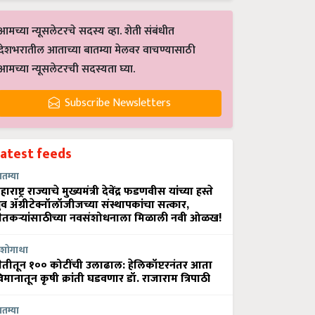
आमच्या न्यूसलेटरचे सदस्य व्हा. शेती संबंधीत
देशभरातील आताच्या बातम्या मेलवर वाचण्यासाठी
आमच्या न्यूसलेटरची सदस्यता घ्या.
Subscribe Newsletters
Latest feeds
ातम्या
हाराष्ट्र राज्याचे मुख्यमंत्री देवेंद्र फडणवीस यांच्या हस्ते
्रुव ॲग्रीटेक्नॉलॉजीजच्या संस्थापकांचा सत्कार,
ेतकऱ्यांसाठीच्या नवसंशोधनाला मिळाली नवी ओळख!
शोगाथा
ेतीतून १०० कोटींची उलाढाल: हेलिकॉप्टरनंतर आता
िमानातून कृषी क्रांती घडवणार डॉ. राजाराम त्रिपाठी
ातम्या