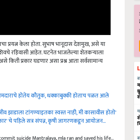
 प्रयत्न केला होता. सुभाष भानूदास देशमुख, असे या
शिवचे रहिवासी आहेत. घटनेत भाजलेल्या शेतकऱ्याला
असे किती प्रकार घडणार असा प्रश्न आता सर्वसामान्य
ब
म
ध
आमदाराचे होतेय कौतुक, धक्काबुक्की होताच पळत आले
श
य
ीव झाडाला टांगण्याइतका स्वस्त नाही, मी कासावीस होतो'
श
र' चे पहिले सत्र संपन्न, कृषी जागरणकडून आयोजन...
व
mit suicide Mantralaya, mla ran and saved his life...
ब