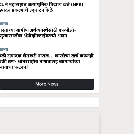
CL ने महाराष्ट्रात अत्याधुनिक विद्राव्य खते (NPK)
त्पादन प्रकल्पाचे उद्घाटन केले
ातम्या
ारताच्या ग्रामीण अर्थव्यवस्थेसाठी एफपीओ-
ेतृत्वाखालील अ‍ॅग्रीव्होल्टाईक्सची आशा
ातम्या
ेळी उत्पादक शेतकरी नाराज… लाखोंचा खर्च करूनही
िक्री ठप्प- आंतरराष्ट्रीय तणावासह व्यापाऱ्यांच्या
बावाचा फटका!
More News