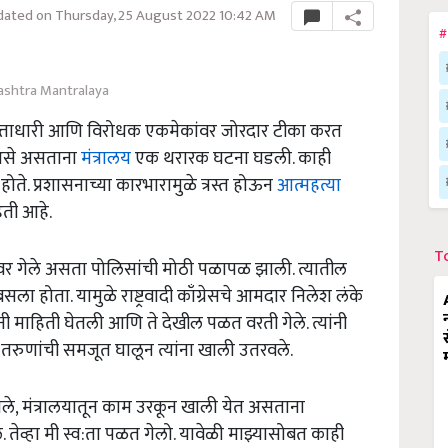
ated on Thursday, 25 August 2022 10:42 AM
#
shtra Mantralaya
सत्ताधारी आणि विरोधक एकमेकांवर जोरदार टीका करत
. असे असताना
मंत्रालय
एक थरारक घटना घडली. काही
ोते. प्रशासनाच्या कारभारामुळे त्रस्त होऊन
आत्महत्या
िती आहे.
T
वर गेले असता पोलिसांची मोठी पळापळ झाली. त्यातील
ा होता. यामुळे राष्ट्रवादी काँग्रेसचे आमदार निलेश लंके
ी माहिती घेतली आणि ते देखील पळत वरती गेले. त्यांनी
 तरुणांची समजूत घालून त्यांना खाली उतरवले.
ाले, मंत्रालयातून काम उरकून खाली येत असताना
े. तेव्हा मी स्व:ता पळत गेलो. यावेळी माझ्यासोबत काही