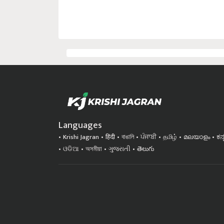
Languages
Krishi Jagran
हिंदी
বাঙালি
ਪੰਜਾਬੀ
தமிழ்
മലയാളം
ಕನ
ଓଡିଆ
অসমীয়া
ગુજરાતી
తెలుగు