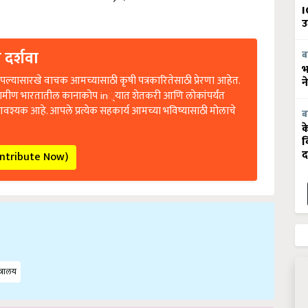
I
उ
 दर्शवा
ब
भ
ल्यासारखे वाचक आमच्यासाठी कृषी पत्रकारितेसाठी प्रेरणा आहेत.
न
रामीण भारतातील कानाकोप in्यात शेतकरी आणि लोकांपर्यंत
आवश्यक आहे. आपले प्रत्येक सहकार्य आमच्या भविष्यासाठी मोलाचे
ब
क
व
द
ontribute Now)
त्रालय