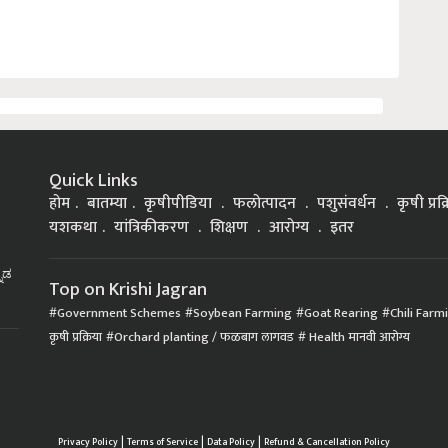
Quick Links
होम
बातम्या
कृषीपीडिया
फलोत्पादन
पशुसंवर्धन
कृषी प्रक
यशकथा
यांत्रिकीकरण
शिक्षण
आरोग्य
इतर
್ನಡ
Top on Krishi Jagran
Government Schemes
Soybean Farming
Goat Rearing
Chili Farm
कृषी प्रक्रिया
Orchard planting / फळबाग लागवड
Health मानवी आरोग्य
|
|
|
Privacy Policy
Terms of Service
Data Policy
Refund & Cancellation Policy