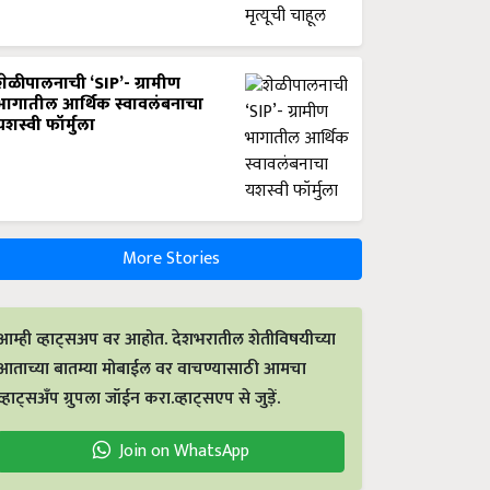
शेळीपालनाची ‘SIP’- ग्रामीण
भागातील आर्थिक स्वावलंबनाचा
यशस्वी फॉर्मुला
More Stories
आम्ही व्हाट्सअप वर आहोत. देशभरातील शेतीविषयीच्या
आताच्या बातम्या मोबाईल वर वाचण्यासाठी आमचा
व्हाट्सअँप ग्रुपला जॉईन करा.व्हाट्सएप से जुड़ें.
Join on WhatsApp