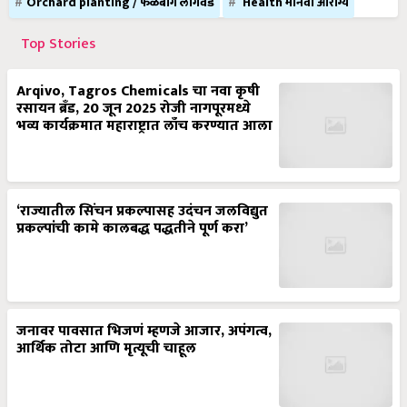
Orchard planting / फळबाग लागवड
Health मानवी आरोग्य
Top Stories
Arqivo, Tagros Chemicals चा नवा कृषी
रसायन ब्रँड, 20 जून 2025 रोजी नागपूरमध्ये
भव्य कार्यक्रमात महाराष्ट्रात लाँच करण्यात आला
‘राज्यातील सिंचन प्रकल्पासह उदंचन जलविद्युत
प्रकल्पांची कामे कालबद्ध पद्धतीने पूर्ण करा’
जनावर पावसात भिजणं म्हणजे आजार, अपंगत्व,
आर्थिक तोटा आणि मृत्यूची चाहूल