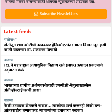
बातम्या मेलवर वाचण्यासाठी आमच्या न्यूसलेटरची सदस्यता घ्या.
Subscribe Newsletters
Latest feeds
यशोगाथा
शेतीतून १०० कोटींची उलाढाल: हेलिकॉप्टरनंतर आता विमानातून कृषी
क्रांती घडवणार डॉ. राजाराम त्रिपाठी
बातम्या
ICL ने महाराष्ट्रात अत्याधुनिक विद्राव्य खते (NPK) उत्पादन प्रकल्पाचे
उद्घाटन केले
बातम्या
भारताच्या ग्रामीण अर्थव्यवस्थेसाठी एफपीओ-नेतृत्वाखालील
अ‍ॅग्रीव्होल्टाईक्सची आशा
बातम्या
केळी उत्पादक शेतकरी नाराज… लाखोंचा खर्च करूनही विक्री ठप्प-
आंतरराष्ट्रीय तणावासह व्यापाऱ्यांच्या दबावाचा फटका!