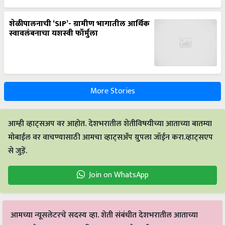
शेळीपालनाची ‘SIP’- ग्रामीण भागातील आर्थिक
स्वावलंबनाचा यशस्वी फॉर्मुला
More Stories
आम्ही व्हाट्सअप वर आहोत. देशभरातील शेतीविषयीच्या आताच्या बातम्या
मोबाईल वर वाचण्यासाठी आमचा व्हाट्सअँप ग्रुपला जॉईन करा.व्हाट्सएप
से जुड़ें.
Join on WhatsApp
आमच्या न्यूसलेटरचे सदस्य व्हा. शेती संबंधीत देशभरातील आताच्या