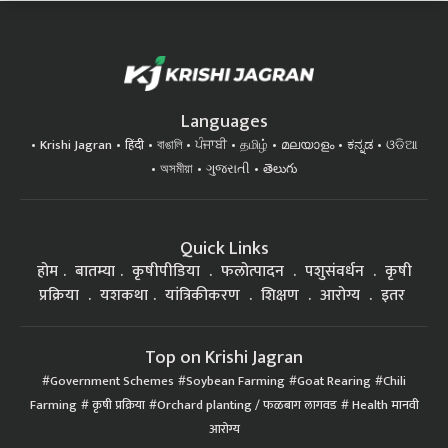
Languages
Krishi Jagran
हिंदी
বাঙালি
ਪੰਜਾਬੀ
தமிழ்
മലയാളം
ಕನ್ನಡ
ଓଡିଆ
অসমীয়া
ગુજરાતી
తెలుగు
Quick Links
होम
बातम्या
कृषीपीडिया
फलोत्पादन
पशुसंवर्धन
कृषी
प्रक्रिया
यशकथा
यांत्रिकीकरण
शिक्षण
आरोग्य
इतर
Top on Krishi Jagran
Government Schemes
Soybean Farming
Goat Rearing
Chili
Farming
कृषी प्रक्रिया
Orchard planting / फळबाग लागवड
Health मानवी
आरोग्य