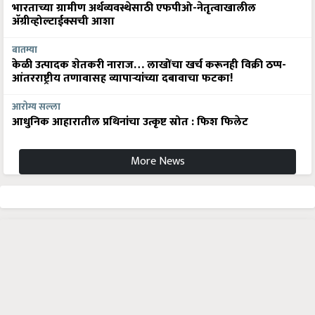
भारताच्या ग्रामीण अर्थव्यवस्थेसाठी एफपीओ-नेतृत्वाखालील
अ‍ॅग्रीव्होल्टाईक्सची आशा
बातम्या
केळी उत्पादक शेतकरी नाराज… लाखोंचा खर्च करूनही विक्री ठप्प-
आंतरराष्ट्रीय तणावासह व्यापाऱ्यांच्या दबावाचा फटका!
आरोग्य सल्ला
आधुनिक आहारातील प्रथिनांचा उत्कृष्ट स्रोत : फिश फिलेट
More News