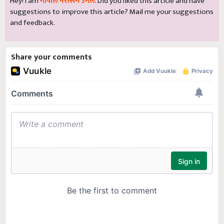
Hey! I am
गोपाल नरसिंग उगले
. Did you liked this article and have
suggestions to improve this article?
Mail
me your suggestions
and feedback.
Share your comments