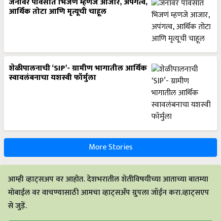
जनावर पावसात भिजणं म्हणजे आजार, अपंगत्व,
आर्थिक तोटा आणि मृत्यूची चाहूल
शेळीपालनाची ‘SIP’- ग्रामीण भागातील आर्थिक
स्वावलंबनाचा यशस्वी फॉर्मुला
More Stories
आम्ही व्हाट्सअप वर आहोत. देशभरातील शेतीविषयीच्या आताच्या बातम्या
मोबाईल वर वाचण्यासाठी आमचा व्हाट्सअँप ग्रुपला जॉईन करा.व्हाट्सएप
से जुड़ें.