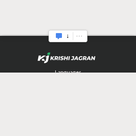
Languages
Krishi Jagran
हिंदी
বাঙালি
ਪੰਜਾਬੀ
தமிழ்
മലയാളം
ಕನ್ನಡ
ଓଡିଆ
অসমীয়া
ગુજરાતી
తెలుగు
Quick Links
होम
बातम्या
कृषीपीडिया
फलोत्पादन
पशुसंवर्धन
कृषी
प्रक्रिया
यशकथा
यांत्रिकीकरण
शिक्षण
आरोग्य
इतर