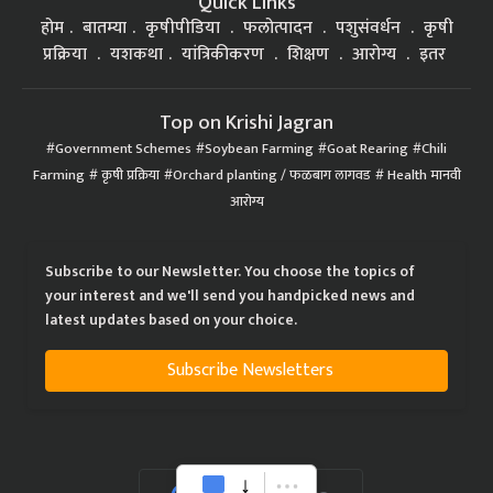
Quick Links
होम
बातम्या
कृषीपीडिया
फलोत्पादन
पशुसंवर्धन
कृषी
प्रक्रिया
यशकथा
यांत्रिकीकरण
शिक्षण
आरोग्य
इतर
Top on Krishi Jagran
Government Schemes
Soybean Farming
Goat Rearing
Chili
Farming
कृषी प्रक्रिया
Orchard planting / फळबाग लागवड
Health मानवी
आरोग्य
Subscribe to our Newsletter. You choose the topics of
your interest and we'll send you handpicked news and
latest updates based on your choice.
Subscribe Newsletters