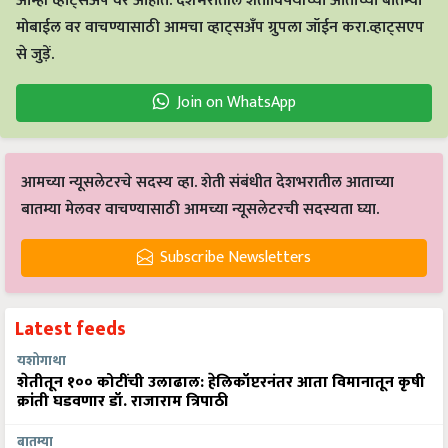
आम्ही व्हाट्सअप वर आहोत. देशभरातील शेतीविषयीच्या आताच्या बातम्या
मोबाईल वर वाचण्यासाठी आमचा व्हाट्सअँप ग्रुपला जॉईन करा.व्हाट्सएप
से जुड़ें.
Join on WhatsApp
आमच्या न्यूसलेटरचे सदस्य व्हा. शेती संबंधीत देशभरातील आताच्या
बातम्या मेलवर वाचण्यासाठी आमच्या न्यूसलेटरची सदस्यता घ्या.
Subscribe Newsletters
Latest feeds
यशोगाथा
शेतीतून १०० कोटींची उलाढाल: हेलिकॉप्टरनंतर आता विमानातून कृषी
क्रांती घडवणार डॉ. राजाराम त्रिपाठी
बातम्या