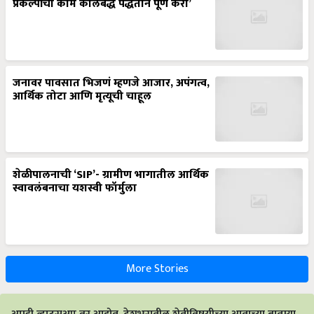
प्रकल्पांची कामे कालबद्ध पद्धतीने पूर्ण करा’
जनावर पावसात भिजणं म्हणजे आजार, अपंगत्व,
आर्थिक तोटा आणि मृत्यूची चाहूल
शेळीपालनाची ‘SIP’- ग्रामीण भागातील आर्थिक
स्वावलंबनाचा यशस्वी फॉर्मुला
More Stories