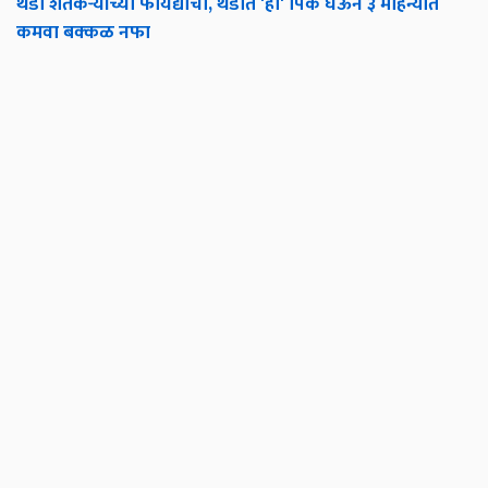
थंडी शेतकऱ्यांच्या फायद्याची, थंडीत 'ही' पिके घेऊन ३ महिन्यात
कमवा बक्कळ नफा