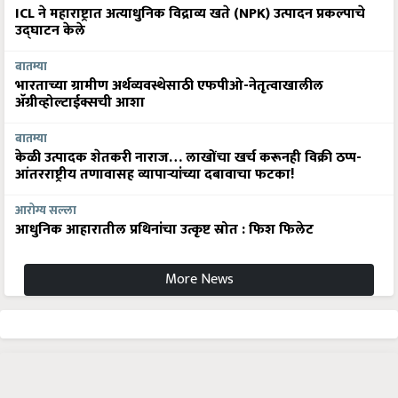
ICL ने महाराष्ट्रात अत्याधुनिक विद्राव्य खते (NPK) उत्पादन प्रकल्पाचे
उद्घाटन केले
बातम्या
भारताच्या ग्रामीण अर्थव्यवस्थेसाठी एफपीओ-नेतृत्वाखालील
अ‍ॅग्रीव्होल्टाईक्सची आशा
बातम्या
केळी उत्पादक शेतकरी नाराज… लाखोंचा खर्च करूनही विक्री ठप्प-
आंतरराष्ट्रीय तणावासह व्यापाऱ्यांच्या दबावाचा फटका!
आरोग्य सल्ला
आधुनिक आहारातील प्रथिनांचा उत्कृष्ट स्रोत : फिश फिलेट
More News