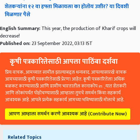
शेतकऱ्यांना १२ वा हफ्ता मिळायला का होतोय उशीर? या दिवशी
मिळणार पैसे
English Summary:
This year, the production of Kharif crops will
decrease!
Published on:
23 September 2022, 03:13 IST
कृषी पत्रकारितेसाठी आपला पाठिंबा दर्शवा
प्रिय वाचक, आमच्यात सामील झाल्याबद्दल धन्यवाद. आपल्यासारखे वाचक
आमच्यासाठी कृषी पत्रकारितेसाठी प्रेरणा आहेत. कृषी पत्रकारितेला अधिक
बळकट करण्यासाठी आणि ग्रामीण भारतातील कानाकोप in्यात शेतकरी
आणि लोकांपर्यंत पोहोचण्यासाठी आम्हाला तुमचे समर्थन किंवा सहकार्य
आवश्यक आहे. आपले प्रत्येक सहकार्य आमच्या भविष्यासाठी मोलाचे आहे.
आपण आम्हाला समर्थन करणे आवश्यक आहे (Contribute Now)
Related Topics