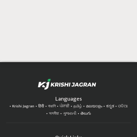
Languages
Krishi Jagran
हिंदी
বাঙালি
ਪੰਜਾਬੀ
தமிழ்
മലയാളം
ಕನ್ನಡ
ଓଡିଆ
অসমীয়া
ગુજરાતી
తెలుగు