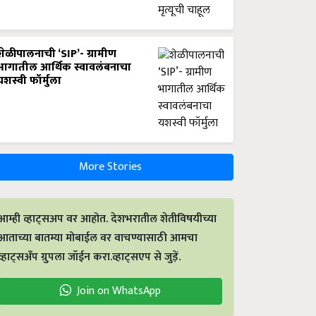
शेळीपालनाची ‘SIP’- ग्रामीण
भागातील आर्थिक स्वावलंबनाचा
यशस्वी फॉर्मुला
More Stories
आम्ही व्हाट्सअप वर आहोत. देशभरातील शेतीविषयीच्या
आताच्या बातम्या मोबाईल वर वाचण्यासाठी आमचा
व्हाट्सअँप ग्रुपला जॉईन करा.व्हाट्सएप से जुड़ें.
Join on WhatsApp