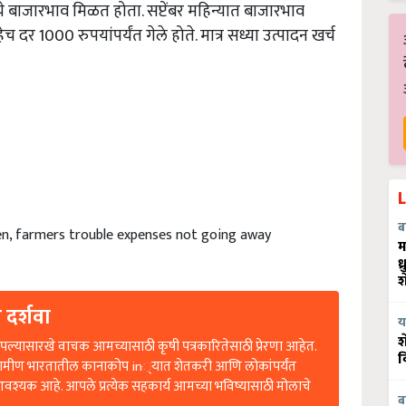
े बाजारभाव मिळत होता. सप्टेंबर महिन्यात बाजारभाव
 दर 1000 रुपयांपर्यंत गेले होते. मात्र सध्या उत्पादन खर्च
en, farmers trouble expenses not going away
ब
म
ध
श
 दर्शवा
य
ल्यासारखे वाचक आमच्यासाठी कृषी पत्रकारितेसाठी प्रेरणा आहेत.
श
रामीण भारतातील कानाकोप in्यात शेतकरी आणि लोकांपर्यंत
व
आवश्यक आहे. आपले प्रत्येक सहकार्य आमच्या भविष्यासाठी मोलाचे
ब