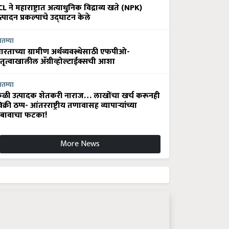
CL ने महाराष्ट्रात अत्याधुनिक विद्राव्य खते (NPK)
त्पादन प्रकल्पाचे उद्घाटन केले
ातम्या
ारताच्या ग्रामीण अर्थव्यवस्थेसाठी एफपीओ-
ेतृत्वाखालील अ‍ॅग्रीव्होल्टाईक्सची आशा
ातम्या
ेळी उत्पादक शेतकरी नाराज… लाखोंचा खर्च करूनही
िक्री ठप्प- आंतरराष्ट्रीय तणावासह व्यापाऱ्यांच्या
बावाचा फटका!
More News