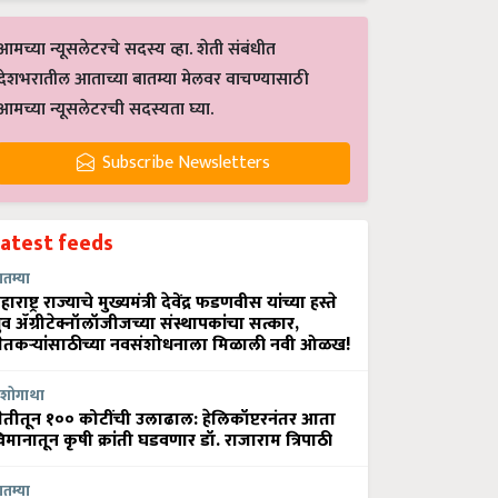
आमच्या न्यूसलेटरचे सदस्य व्हा. शेती संबंधीत
देशभरातील आताच्या बातम्या मेलवर वाचण्यासाठी
आमच्या न्यूसलेटरची सदस्यता घ्या.
Subscribe Newsletters
Latest feeds
ातम्या
हाराष्ट्र राज्याचे मुख्यमंत्री देवेंद्र फडणवीस यांच्या हस्ते
्रुव ॲग्रीटेक्नॉलॉजीजच्या संस्थापकांचा सत्कार,
ेतकऱ्यांसाठीच्या नवसंशोधनाला मिळाली नवी ओळख!
शोगाथा
ेतीतून १०० कोटींची उलाढाल: हेलिकॉप्टरनंतर आता
िमानातून कृषी क्रांती घडवणार डॉ. राजाराम त्रिपाठी
ातम्या