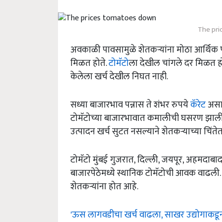
The pri
अवकाळी पावसामुळे शेतकऱ्यांना मोठा आर्थिक फट
मिळत होते.
टोमॅटो
ला देखील चांगले दर मिळत हो
केलेला खर्च देखील निघत नाही.
सध्या बाजारभाव पन्नास ते शंभर रुपये
कॅरेट
असा 
टोमॅटोच्या बाजारभावात कमालीची घसरण झाली 
उत्पादन खर्च सुटत नसल्याने शेतकऱ्याच्या चि
टोमॅटो मुंबई गुजरात, दिल्ली, जयपूर, अहमदाब
बाजारपेठेमध्ये स्थानिक टोमॅटोची आवक वाढली
शेतकऱ्यांना होत आहे.
'ऊस लागवडीचा खर्च वाढला, साखर उद्योगाकडून