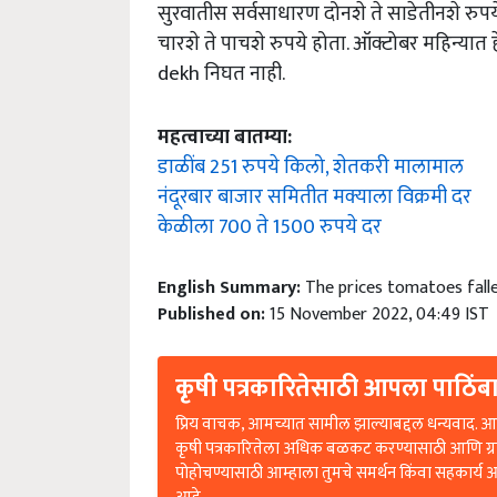
सुरवातीस सर्वसाधारण दोनशे ते साडेतीनशे रुपय
चारशे ते पाचशे रुपये होता. ऑक्टोबर महिन्यात हेच
dekh निघत नाही.
महत्वाच्या बातम्या:
डाळींब 251 रुपये किलो, शेतकरी मालामाल
नंदूरबार बाजार समितीत मक्याला विक्रमी दर
केळीला 700 ते 1500 रुपये दर
English Summary:
The prices tomatoes fall
Published on:
15 November 2022, 04:49 IST
कृषी पत्रकारितेसाठी आपला पाठिंबा
प्रिय वाचक, आमच्यात सामील झाल्याबद्दल धन्यवाद. आप
कृषी पत्रकारितेला अधिक बळकट करण्यासाठी आणि ग्
पोहोचण्यासाठी आम्हाला तुमचे समर्थन किंवा सहकार्य 
आहे.