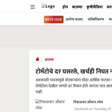
होम
बातम्या
कृषीपीडिया
सर
MFOI 2024
आरोग्य सल्ला
यांत्रिकीकरण
फल
बातम्या
टोमॅटोचे दर घसरले, खर्चही निघ
अवकाळी पावसामुळे शेतकऱ्यांना मोठा आर्थिक फटका बसला
टोमॅटोला देखील चांगले दर मिळत होते. यानंतर मात्र 
नाही.
निंबाळकर ओंकार रमेश
Updated on Tuesday, 1