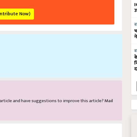
I
उ
ontribute Now)
ब
भ
न
ब
क
व
द
s article and have suggestions to improve this article?
Mail