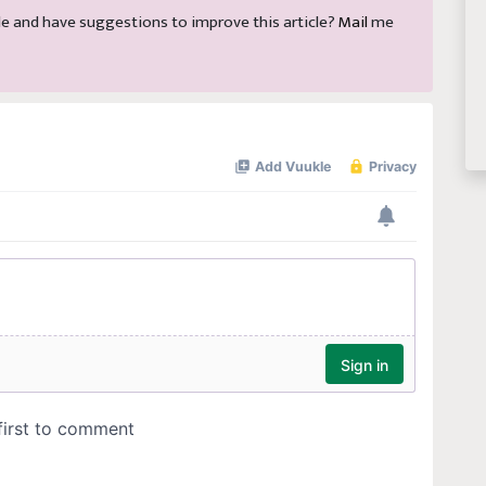
ticle and have suggestions to improve this article?
Mail
me