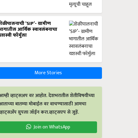
शेळीपालनाची ‘SIP’- ग्रामीण
भागातील आर्थिक स्वावलंबनाचा
यशस्वी फॉर्मुला
More Stories
आम्ही व्हाट्सअप वर आहोत. देशभरातील शेतीविषयीच्या
आताच्या बातम्या मोबाईल वर वाचण्यासाठी आमचा
व्हाट्सअँप ग्रुपला जॉईन करा.व्हाट्सएप से जुड़ें.
Join on WhatsApp