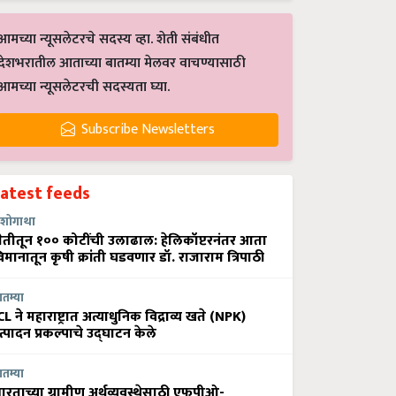
आमच्या न्यूसलेटरचे सदस्य व्हा. शेती संबंधीत
देशभरातील आताच्या बातम्या मेलवर वाचण्यासाठी
आमच्या न्यूसलेटरची सदस्यता घ्या.
Subscribe Newsletters
Latest feeds
शोगाथा
ेतीतून १०० कोटींची उलाढाल: हेलिकॉप्टरनंतर आता
िमानातून कृषी क्रांती घडवणार डॉ. राजाराम त्रिपाठी
ातम्या
CL ने महाराष्ट्रात अत्याधुनिक विद्राव्य खते (NPK)
त्पादन प्रकल्पाचे उद्घाटन केले
ातम्या
ारताच्या ग्रामीण अर्थव्यवस्थेसाठी एफपीओ-