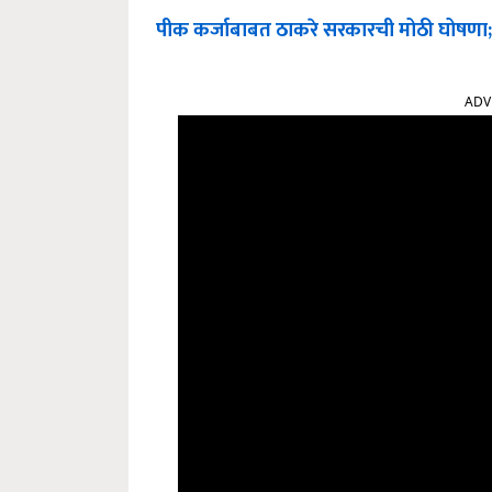
पीक कर्जाबाबत ठाकरे सरकारची मोठी घोषणा; ब
ADV