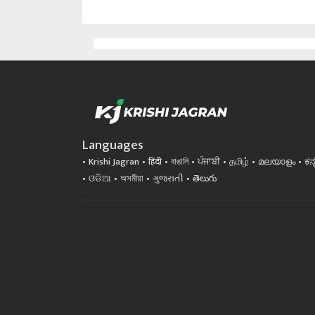
Languages
Krishi Jagran
हिंदी
বাঙালি
ਪੰਜਾਬੀ
தமிழ்
മലയാളം
ಕನ
ଓଡିଆ
অসমীয়া
ગુજરાતી
తెలుగు