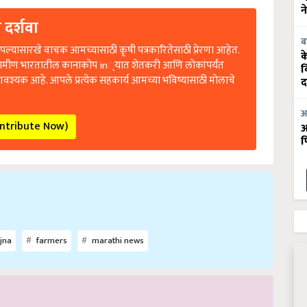
न
 दर्शवा
ब
ल्यासारखे वाचक आमच्यासाठी कृषी पत्रकारितेसाठी प्रेरणा आहेत.
क
रामीण भारतातील कानाकोप in्यात शेतकरी आणि लोकांपर्यंत
व
आवश्यक आहे. आपले प्रत्येक सहकार्य आमच्या भविष्यासाठी मोलाचे
द
आ
ontribute Now)
आ
फ
jna
farmers
marathi news