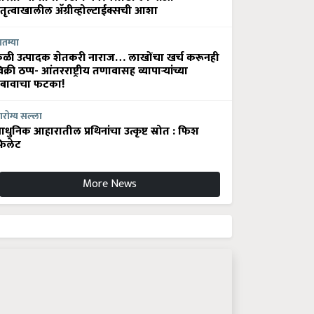
ेतृत्वाखालील अ‍ॅग्रीव्होल्टाईक्सची आशा
ातम्या
ेळी उत्पादक शेतकरी नाराज… लाखोंचा खर्च करूनही
िक्री ठप्प- आंतरराष्ट्रीय तणावासह व्यापाऱ्यांच्या
बावाचा फटका!
रोग्य सल्ला
धुनिक आहारातील प्रथिनांचा उत्कृष्ट स्रोत : फिश
िलेट
More News