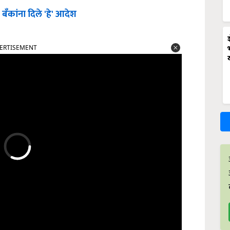
ँकांना दिले 'हे' आदेश
ERTISEMENT