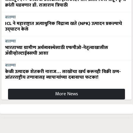
बातम्या
ICL ने महाराष्ट्रात अत्याधुनिक विद्राव्य खते (NPK) उत्पादन प्रकल्पाचे
उद्घाटन केले
बातम्या
भारताच्या ग्रामीण अर्थव्यवस्थेसाठी एफपीओ-नेतृत्वाखालील
अ‍ॅग्रीव्होल्टाईक्सची आशा
बातम्या
केळी उत्पादक शेतकरी नाराज… लाखोंचा खर्च करूनही विक्री ठप्प-
आंतरराष्ट्रीय तणावासह व्यापाऱ्यांच्या दबावाचा फटका!
More News