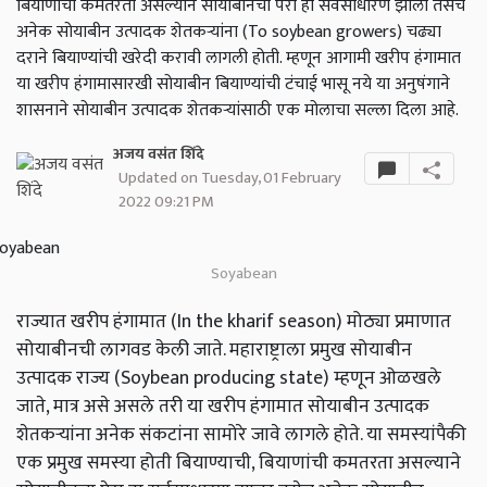
बियाणांची कमतरता असल्याने सोयाबीनचा पेरा हा सर्वसाधारण झाला तसेच
अनेक सोयाबीन उत्पादक शेतकऱ्यांना (To soybean growers) चढ्या
दराने बियाण्यांची खरेदी करावी लागली होती. म्हणून आगामी खरीप हंगामात
या खरीप हंगामासारखी सोयाबीन बियाण्यांची टंचाई भासू नये या अनुषंगाने
शासनाने सोयाबीन उत्पादक शेतकऱ्यांसाठी एक मोलाचा सल्ला दिला आहे.
अजय वसंत शिंदे
Updated on Tuesday, 01 February
2022 09:21 PM
Soyabean
राज्यात खरीप हंगामात (In the kharif season) मोठ्या प्रमाणात
सोयाबीनची लागवड केली जाते. महाराष्ट्राला प्रमुख सोयाबीन
उत्पादक राज्य (Soybean producing state) म्हणून ओळखले
जाते, मात्र असे असले तरी या खरीप हंगामात सोयाबीन उत्पादक
शेतकऱ्यांना अनेक संकटांना सामोरे जावे लागले होते. या समस्यांपैकी
एक प्रमुख समस्या होती बियाण्याची, बियाणांची कमतरता असल्याने