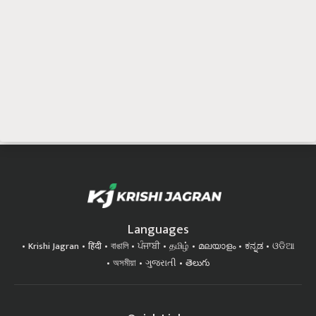
Languages
Krishi Jagran
हिंदी
বাঙালি
ਪੰਜਾਬੀ
தமிழ்
മലയാളം
ಕನ್ನಡ
ଓଡିଆ
অসমীয়া
ગુજરાતી
తెలుగు
Quick Links