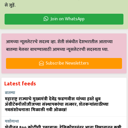
Join on WhatsApp
आमच्या न्यूसलेटरचे सदस्य व्हा. शेती संबंधीत देशभरातील आताच्या
बातम्या मेलवर वाचण्यासाठी आमच्या न्यूसलेटरची सदस्यता घ्या.
Subscribe Newsletters
Latest feeds
बातम्या
महाराष्ट्र राज्याचे मुख्यमंत्री देवेंद्र फडणवीस यांच्या हस्ते ध्रुव
ॲग्रीटेक्नॉलॉजीजच्या संस्थापकांचा सत्कार, शेतकऱ्यांसाठीच्या
नवसंशोधनाला मिळाली नवी ओळख!
यशोगाथा
शेतीतून १०० कोटींची उलाढाल: हेलिकॉप्टरनंतर आता विमानातून कृषी
क्रांती घडवणार डॉ. राजाराम त्रिपाठी