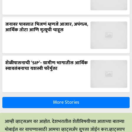
जनावर पावसात भिजणं म्हणजे आजार, अपंगत्व,
आर्थिक तोटा आणि मृत्यूची चाहूल
शेळीपालनाची ‘SIP’- ग्रामीण भागातील आर्थिक
स्वावलंबनाचा यशस्वी फॉर्मुला
More Stories
आम्ही व्हाट्सअप वर आहोत. देशभरातील शेतीविषयीच्या आताच्या बातम्या
मोबाईल वर वाचण्यासाठी आमचा व्हाट्सअँप ग्रुपला जॉईन करा.व्हाट्सएप
से जुड़ें.