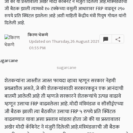
जो की या प्रस्तावाला अखेर मोदी कॅबिनेट ने मंजुरी दिलेली आहे.मंत्रिमंडळाची
जी बैठक झाली त्यामध्ये १० टक्केच्या वसुली आधारावर FRP वाढवून २९०
रुपये प्रति क्विंटल झालेला आहे अशी माहिती केंद्रीय मंत्री पियुष गोयल यांनी
दिलेली आहे.
किरण भेकणे
Updated on Thursday, 26 August 2021
01:55 PM
sugarcane
शेतकऱ्यांना जास्तीत जास्त फायदा व्हावा म्हणून सरकार नेहमी
प्रयत्नशील असते, जे की शेतकऱ्यांसाठी सरकारकडून एक आनंदाची
बातमी आलेली आहे ती म्हणजे सरकारने शेतकऱ्यांचे उत्पन्न वाढावे
म्हणून उसाचा FRP वाढवलेला आहे. मोदी मंत्रिमंडळ व सीसीईएच्या
जी बैठक झाली त्या बैठकीत उसाचा FRP ५ रुपये प्रति क्विंटल
वाढवण्यात यावा असा प्रस्ताव मांडला होता जो की या प्रस्तावाला
अखेर मोदी कॅबिनेट ने मंजुरी दिलेली आहे.मंत्रिमंडळाची जी बैठक