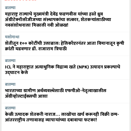
बातम्या
महाराष्ट्र राज्याचे मुख्यमंत्री देवेंद्र फडणवीस यांच्या हस्ते ध्रुव
ॲग्रीटेक्नॉलॉजीजच्या संस्थापकांचा सत्कार, शेतकऱ्यांसाठीच्या
नवसंशोधनाला मिळाली नवी ओळख!
यशोगाथा
शेतीतून १०० कोटींची उलाढाल: हेलिकॉप्टरनंतर आता विमानातून कृषी
क्रांती घडवणार डॉ. राजाराम त्रिपाठी
बातम्या
ICL ने महाराष्ट्रात अत्याधुनिक विद्राव्य खते (NPK) उत्पादन प्रकल्पाचे
उद्घाटन केले
बातम्या
भारताच्या ग्रामीण अर्थव्यवस्थेसाठी एफपीओ-नेतृत्वाखालील
अ‍ॅग्रीव्होल्टाईक्सची आशा
बातम्या
केळी उत्पादक शेतकरी नाराज… लाखोंचा खर्च करूनही विक्री ठप्प-
आंतरराष्ट्रीय तणावासह व्यापाऱ्यांच्या दबावाचा फटका!