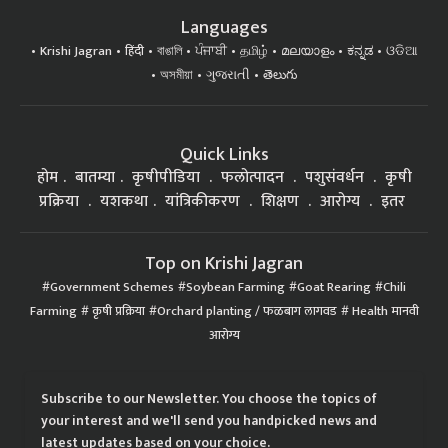
Languages
Krishi Jagran
हिंदी
বাঙালি
ਪੰਜਾਬੀ
தமிழ்
മലയാളം
ಕನ್ನಡ
ଓଡିଆ
অসমীয়া
ગુજરાતી
తెలుగు
Quick Links
होम
बातम्या
कृषीपीडिया
फलोत्पादन
पशुसंवर्धन
कृषी
प्रक्रिया
यशकथा
यांत्रिकीकरण
शिक्षण
आरोग्य
इतर
Top on Krishi Jagran
Government Schemes
Soybean Farming
Goat Rearing
Chili
Farming
कृषी प्रक्रिया
Orchard planting / फळबाग लागवड
Health मानवी
आरोग्य
Subscribe to our Newsletter. You choose the topics of
your interest and we'll send you handpicked news and
latest updates based on your choice.