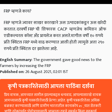
FRP म्हणजे काय?
FRP म्हणजे ज्यावर साखर कारखाने ऊस उत्पादकांकडून ऊस खरेदी
करतात. दरवर्षी FRP ची शिफारस CACP म्हणजेच कमिशन ऑफ
एग्रीकल्चरल कॉस्ट अँड प्रायसेज करत असते.मागील वर्षी १० रुपये
प्रति क्विंटल FRP मध्ये वाढ करण्यात आली होती त्यामुळे अत्ता २९०
रुपये प्रति क्विंटल दर झालेला आहे.
English Summary:
The government gave good news to the
farmers by increasing the FRP
Published on:
26 August 2021, 02:01 IST
कृषी पत्रकारितेसाठी आपला पाठिंबा दर्शवा
प्रिय वाचक, आमच्यात सामील झाल्याबद्दल धन्यवाद. आपल्यासारखे वाचक
आमच्यासाठी कृषी पत्रकारितेसाठी प्रेरणा आहेत. कृषी पत्रकारितेला अधिक
बळकट करण्यासाठी आणि ग्रामीण भारतातील कानाकोप in्यात शेतकरी
आणि लोकांपर्यंत पोहोचण्यासाठी आम्हाला तुमचे समर्थन किंवा सहकार्य