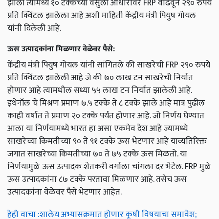
झाली त्यामध्ये १० टक्केच्या वसुली आधारावर FRP वाढवून २९० रुपये
प्रति क्विंटल झालेला आहे अशी माहिती केंद्रीय मंत्री पियुष गोयल
यांनी दिलेली आहे.
ऊस उत्पादकांना मिळणार वेळेवर पैसे:
केंद्रीय मंत्री पियुष गोयल यांनी सांगितले की साखरेची FRP २९० रुपये
प्रति क्विंटल झालेली आहे जे की ७० लाख टन साखरेची निर्यात
होणार आहे त्यामधील सध्या ५५ लाख टन निर्यात झालेली आहे.
इथेनॉल चे मिश्रण प्रमाण ७.५ टक्के ते ८ टक्के झाले आहे मात्र पुढील
काही वर्षात ते प्रमाण २० टक्के पर्यंत होणार आहे. जो निर्णय घेण्यात
आला या निर्णयामध्ये भारत हा असा एकमेव देश आहे ज्यामध्ये
साखरेच्या किमतीच्या ९० ते ९१ टक्के ऊस भेटणार आहे याव्यतिरिक्त
जगात साखरेच्या किमतीच्या ७० ते ७५ टक्के ऊस मिळतो. या
निर्णयामुळे ऊस उत्पादक शेतकरी वर्गाला चांगला दर भेटेल. FRP मुळे
ऊस उत्पादकांना ८७ टक्के परतावा मिळणार आहे. तसेच ऊस
उत्पादकांना वेळेवर पैसे भेटणार आहेत.
हेही वाचा :शालेय अभ्यासक्रमात होणार कृषी विषयाचा समावेश;