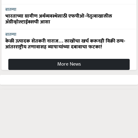
बातम्या
भारताच्या ग्रामीण अर्थव्यवस्थेसाठी एफपीओ-नेतृत्वाखालील
अ‍ॅग्रीव्होल्टाईक्सची आशा
बातम्या
केळी उत्पादक शेतकरी नाराज… लाखोंचा खर्च करूनही विक्री ठप्प-
आंतरराष्ट्रीय तणावासह व्यापाऱ्यांच्या दबावाचा फटका!
More News