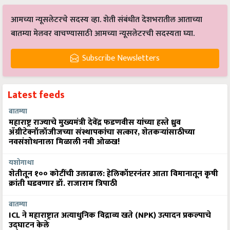
आमच्या न्यूसलेटरचे सदस्य व्हा. शेती संबंधीत देशभरातील आताच्या
बातम्या मेलवर वाचण्यासाठी आमच्या न्यूसलेटरची सदस्यता घ्या.
Subscribe Newsletters
Latest feeds
बातम्या
महाराष्ट्र राज्याचे मुख्यमंत्री देवेंद्र फडणवीस यांच्या हस्ते ध्रुव
ॲग्रीटेक्नॉलॉजीजच्या संस्थापकांचा सत्कार, शेतकऱ्यांसाठीच्या
नवसंशोधनाला मिळाली नवी ओळख!
यशोगाथा
शेतीतून १०० कोटींची उलाढाल: हेलिकॉप्टरनंतर आता विमानातून कृषी
क्रांती घडवणार डॉ. राजाराम त्रिपाठी
बातम्या
ICL ने महाराष्ट्रात अत्याधुनिक विद्राव्य खते (NPK) उत्पादन प्रकल्पाचे
उद्घाटन केले