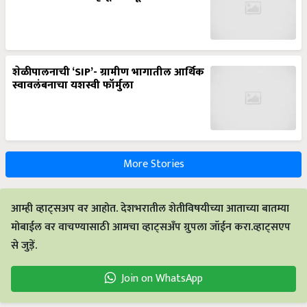
शेळीपालनाची ‘SIP’- ग्रामीण भागातील आर्थिक
स्वावलंबनाचा यशस्वी फॉर्मुला
More Stories
आम्ही व्हाट्सअप वर आहोत. देशभरातील शेतीविषयीच्या आताच्या बातम्या
मोबाईल वर वाचण्यासाठी आमचा व्हाट्सअँप ग्रुपला जॉईन करा.व्हाट्सएप
से जुड़ें.
Join on WhatsApp