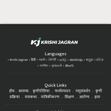
Languages
Krishi Jagran
हिंदी
বাঙালি
ਪੰਜਾਬੀ
தமிழ்
മലയാളം
ಕನ್ನಡ
ଓଡିଆ
অসমীয়া
ગુજરાતી
తెలుగు
Quick Links
होम
बातम्या
कृषीपीडिया
फलोत्पादन
पशुसंवर्धन
कृषी
प्रक्रिया
यशकथा
यांत्रिकीकरण
शिक्षण
आरोग्य
इतर
Top on Krishi Jagran