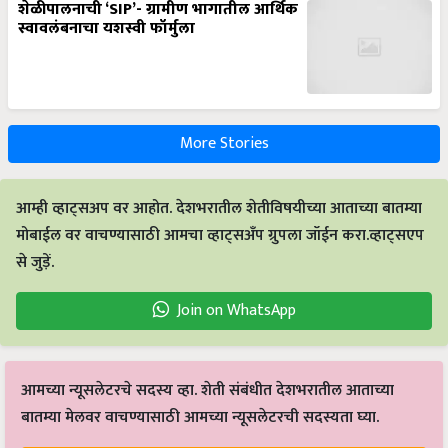
शेळीपालनाची ‘SIP’- ग्रामीण भागातील आर्थिक
स्वावलंबनाचा यशस्वी फॉर्मुला
More Stories
आम्ही व्हाट्सअप वर आहोत. देशभरातील शेतीविषयीच्या आताच्या बातम्या
मोबाईल वर वाचण्यासाठी आमचा व्हाट्सअँप ग्रुपला जॉईन करा.व्हाट्सएप
से जुड़ें.
Join on WhatsApp
आमच्या न्यूसलेटरचे सदस्य व्हा. शेती संबंधीत देशभरातील आताच्या
बातम्या मेलवर वाचण्यासाठी आमच्या न्यूसलेटरची सदस्यता घ्या.