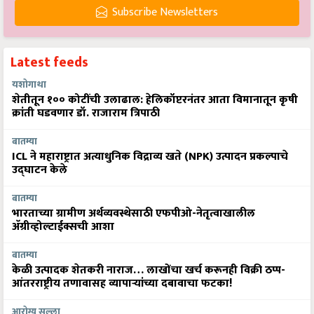
Subscribe Newsletters
Latest feeds
यशोगाथा
शेतीतून १०० कोटींची उलाढाल: हेलिकॉप्टरनंतर आता विमानातून कृषी
क्रांती घडवणार डॉ. राजाराम त्रिपाठी
बातम्या
ICL ने महाराष्ट्रात अत्याधुनिक विद्राव्य खते (NPK) उत्पादन प्रकल्पाचे
उद्घाटन केले
बातम्या
भारताच्या ग्रामीण अर्थव्यवस्थेसाठी एफपीओ-नेतृत्वाखालील
अ‍ॅग्रीव्होल्टाईक्सची आशा
बातम्या
केळी उत्पादक शेतकरी नाराज… लाखोंचा खर्च करूनही विक्री ठप्प-
आंतरराष्ट्रीय तणावासह व्यापाऱ्यांच्या दबावाचा फटका!
आरोग्य सल्ला