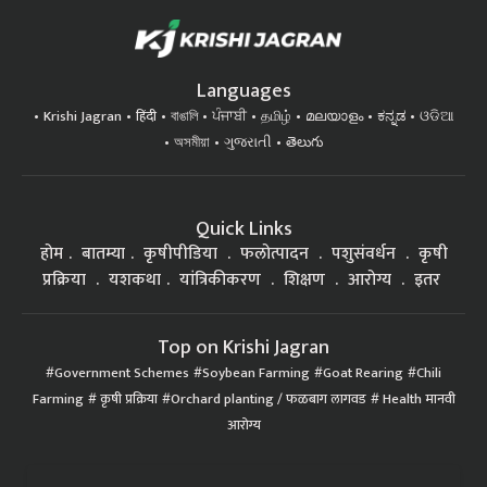
Languages
Krishi Jagran
हिंदी
বাঙালি
ਪੰਜਾਬੀ
தமிழ்
മലയാളം
ಕನ್ನಡ
ଓଡିଆ
অসমীয়া
ગુજરાતી
తెలుగు
Quick Links
होम
बातम्या
कृषीपीडिया
फलोत्पादन
पशुसंवर्धन
कृषी
प्रक्रिया
यशकथा
यांत्रिकीकरण
शिक्षण
आरोग्य
इतर
Top on Krishi Jagran
Government Schemes
Soybean Farming
Goat Rearing
Chili
Farming
कृषी प्रक्रिया
Orchard planting / फळबाग लागवड
Health मानवी
आरोग्य