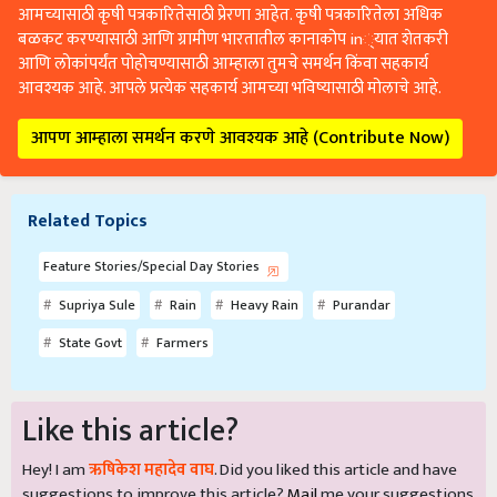
आमच्यासाठी कृषी पत्रकारितेसाठी प्रेरणा आहेत. कृषी पत्रकारितेला अधिक
बळकट करण्यासाठी आणि ग्रामीण भारतातील कानाकोप in्यात शेतकरी
आणि लोकांपर्यंत पोहोचण्यासाठी आम्हाला तुमचे समर्थन किंवा सहकार्य
आवश्यक आहे. आपले प्रत्येक सहकार्य आमच्या भविष्यासाठी मोलाचे आहे.
आपण आम्हाला समर्थन करणे आवश्यक आहे (Contribute Now)
Related Topics
Feature Stories/Special Day Stories
Supriya Sule
Rain
Heavy Rain
Purandar
State Govt
Farmers
Like this article?
Hey! I am
ऋषिकेश महादेव वाघ
. Did you liked this article and have
suggestions to improve this article?
Mail
me your suggestions