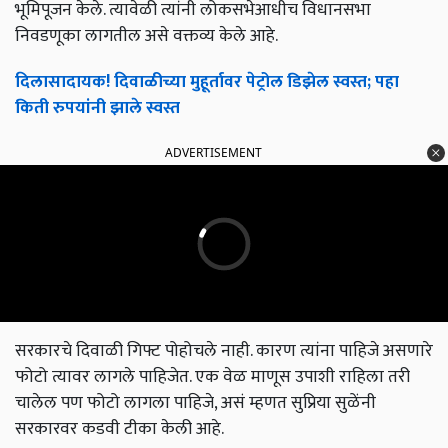
भूमिपूजन केले. त्यावेळी त्यांनी लोकसभेआधीच विधानसभा
निवडणूका लागतील असे वक्तव्य केले आहे.
दिलासादायक! दिवाळीच्या मुहूर्तावर पेट्रोल डिझेल स्वस्त; पहा
किती रुपयांनी झाले स्वस्त
ADVERTISEMENT
सरकारचे दिवाळी गिफ्ट पोहोचले नाही. कारण त्यांना पाहिजे असणारे
फोटो त्यावर लागले पाहिजेत. एक वेळ माणूस उपाशी राहिला तरी
चालेल पण फोटो लागला पाहिजे, असं म्हणत सुप्रिया सुळेंनी
सरकारवर कडवी टीका केली आहे.