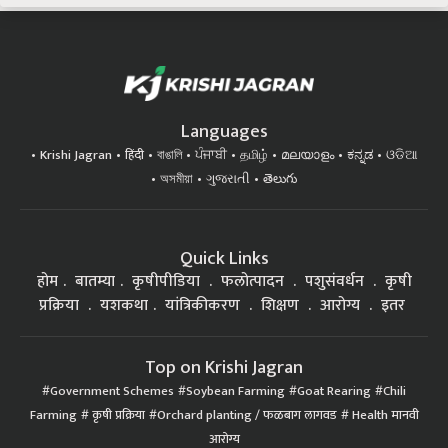
Languages
Krishi Jagran
हिंदी
বাঙালি
ਪੰਜਾਬੀ
தமிழ்
മലയാളം
ಕನ್ನಡ
ଓଡିଆ
অসমীয়া
ગુજરાતી
తెలుగు
Quick Links
होम
बातम्या
कृषीपीडिया
फलोत्पादन
पशुसंवर्धन
कृषी
प्रक्रिया
यशकथा
यांत्रिकीकरण
शिक्षण
आरोग्य
इतर
Top on Krishi Jagran
Government Schemes
Soybean Farming
Goat Rearing
Chili
Farming
कृषी प्रक्रिया
Orchard planting / फळबाग लागवड
Health मानवी
आरोग्य