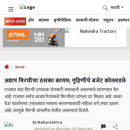
मराठी
होम
बातम्या
कृषीपीडिया
सरकारी योजना
पशुधन
हवामान
MFOI 2024
बातम्या
अद्याप मिरचीचा ठसका कायम; गृहिणींचे बजेट कोलमडले
राज्यात यंदा मिरची उत्पादक शेतकरी समाधानी असल्याचे सांगण्यात येत
आहे. राज्यात सर्वच बाजारपेठांमध्ये मिरचीला चांगला दर मिळत आहे. सध्या
येऊ घातलेल्या उन्हाळ्यात मसाला बनवण्यासाठी महिला वर्ग तयार झाला
आहे. त्यामुळे मिरची चांगलीच तेजीत असल्याचे दिसते.
KJ Maharashtra
Updated on Monday, 14 February