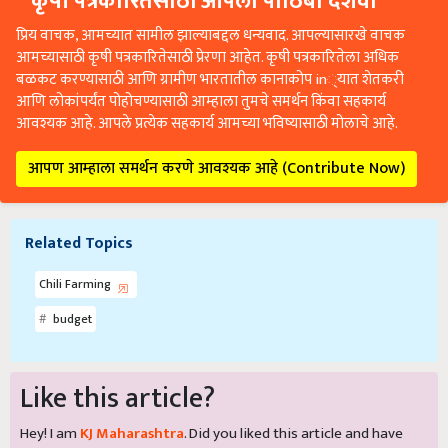
प्रिय वाचक, आमच्यात सामील झाल्याबद्दल धन्यवाद. आपल्यासारखे वाचक
आमच्यासाठी कृषी पत्रकारितेसाठी प्रेरणा आहेत. कृषी पत्रकारितेला अधिक
बळकट करण्यासाठी आणि ग्रामीण भारतातील कानाकोप in्यात शेतकरी
आणि लोकांपर्यंत पोहोचण्यासाठी आम्हाला तुमचे समर्थन किंवा सहकार्य
आवश्यक आहे. आपले प्रत्येक सहकार्य आमच्या भविष्यासाठी मोलाचे आहे.
आपण आम्हाला समर्थन करणे आवश्यक आहे (Contribute Now)
Related Topics
Chili Farming
budget
Like this article?
Hey! I am
KJ Maharashtra
. Did you liked this article and have
suggestions to improve this article?
Mail
me your suggestions