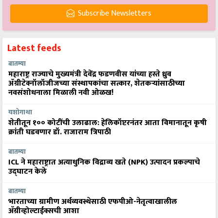
Subscribe Newsletters
Latest feeds
बातम्या
महाराष्ट्र राज्याचे मुख्यमंत्री देवेंद्र फडणवीस यांच्या हस्ते ध्रुव
ॲग्रीटेक्नॉलॉजीजच्या संस्थापकांचा सत्कार, शेतकऱ्यांसाठीच्या
नवसंशोधनाला मिळाली नवी ओळख!
यशोगाथा
शेतीतून १०० कोटींची उलाढाल: हेलिकॉप्टरनंतर आता विमानातून कृषी
क्रांती घडवणार डॉ. राजाराम त्रिपाठी
बातम्या
ICL ने महाराष्ट्रात अत्याधुनिक विद्राव्य खते (NPK) उत्पादन प्रकल्पाचे
उद्घाटन केले
बातम्या
भारताच्या ग्रामीण अर्थव्यवस्थेसाठी एफपीओ-नेतृत्वाखालील
अ‍ॅग्रीव्होल्टाईक्सची आशा